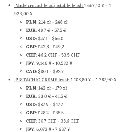
Nude crocodile adjustable leash
1 667,10
¥
–
1
923,00
¥
PLN
:
214 zł
-
248 zł
EUR
:
49.7 €
-
57.5 €
USD
:
$57.1
-
$66.0
GBP
:
£42.5
-
£49.2
CHF
:
46.2 CHF
-
53.5 CHF
JPY
:
9,146 ¥
-
10,582 ¥
CAD
:
$80.1
-
$92.7
PISTACHIO CREME leash
1 108,80
¥
–
1 387,90
¥
PLN
:
142 zł
-
179 zł
EUR
:
33.0 €
-
41.5 €
USD
:
$37.9
-
$47.7
GBP
:
£28.2
-
£35.5
CHF
:
30.7 CHF
-
38.6 CHF
JPY
:
6,073 ¥
-
7,637 ¥