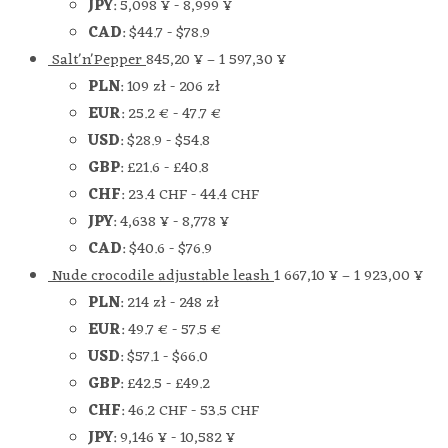
JPY
:
5,098 ¥
-
8,999 ¥
CAD
:
$44.7
-
$78.9
Salt'n'Pepper
845,20
¥
–
1 597,30
¥
PLN
:
109 zł
-
206 zł
EUR
:
25.2 €
-
47.7 €
USD
:
$28.9
-
$54.8
GBP
:
£21.6
-
£40.8
CHF
:
23.4 CHF
-
44.4 CHF
JPY
:
4,638 ¥
-
8,778 ¥
CAD
:
$40.6
-
$76.9
Nude crocodile adjustable leash
1 667,10
¥
–
1 923,00
¥
PLN
:
214 zł
-
248 zł
EUR
:
49.7 €
-
57.5 €
USD
:
$57.1
-
$66.0
GBP
:
£42.5
-
£49.2
CHF
:
46.2 CHF
-
53.5 CHF
JPY
:
9,146 ¥
-
10,582 ¥