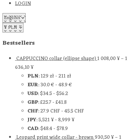
LOGIN
Bestsellers
CAPPUCCINO collar (ellipse shape)
1 008,00
¥
–
1
636,10
¥
PLN
:
129 zł
-
211 zł
EUR
:
30.0 €
-
48.9 €
USD
:
$34.5
-
$56.2
GBP
:
£25.7
-
£41.8
CHF
:
27.9 CHF
-
45.5 CHF
JPY
:
5,521 ¥
-
8,999 ¥
CAD
:
$48.4
-
$78.9
Leopard print wide collar - brown
930,50
¥
–
1