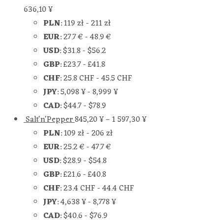
636,10
¥
PLN
:
119 zł
-
211 zł
EUR
:
27.7 €
-
48.9 €
USD
:
$31.8
-
$56.2
GBP
:
£23.7
-
£41.8
CHF
:
25.8 CHF
-
45.5 CHF
JPY
:
5,098 ¥
-
8,999 ¥
CAD
:
$44.7
-
$78.9
Salt'n'Pepper
845,20
¥
–
1 597,30
¥
PLN
:
109 zł
-
206 zł
EUR
:
25.2 €
-
47.7 €
USD
:
$28.9
-
$54.8
GBP
:
£21.6
-
£40.8
CHF
:
23.4 CHF
-
44.4 CHF
JPY
:
4,638 ¥
-
8,778 ¥
CAD
:
$40.6
-
$76.9