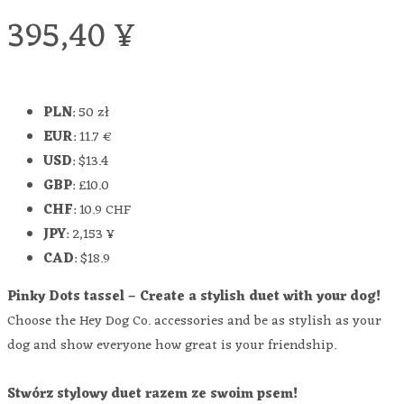
395,40
¥
PLN
:
50 zł
EUR
:
11.7 €
USD
:
$13.4
GBP
:
£10.0
CHF
:
10.9 CHF
JPY
:
2,153 ¥
CAD
:
$18.9
Pinky Dots tassel – Create a stylish duet with your dog!
Choose the Hey Dog Co. accessories and be as stylish as your
dog and show everyone how great is your friendship.
Stwórz stylowy duet razem ze swoim psem!