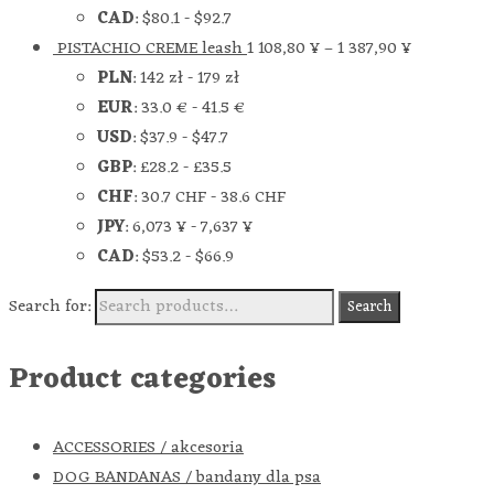
CAD
:
$80.1
-
$92.7
PISTACHIO CREME leash
1 108,80
¥
–
1 387,90
¥
PLN
:
142 zł
-
179 zł
EUR
:
33.0 €
-
41.5 €
USD
:
$37.9
-
$47.7
GBP
:
£28.2
-
£35.5
CHF
:
30.7 CHF
-
38.6 CHF
JPY
:
6,073 ¥
-
7,637 ¥
CAD
:
$53.2
-
$66.9
Search for:
Search
Product categories
ACCESSORIES / akcesoria
DOG BANDANAS / bandany dla psa