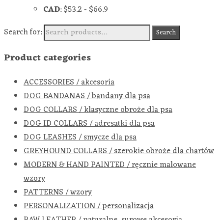
CAD
:
$53.2
-
$66.9
Search for:
Search
Product categories
ACCESSORIES / akcesoria
DOG BANDANAS / bandany dla psa
DOG COLLARS / klasyczne obroże dla psa
DOG ID COLLARS / adresatki dla psa
DOG LEASHES / smycze dla psa
GREYHOUND COLLARS / szerokie obroże dla chartów
MODERN & HAND PAINTED / ręcznie malowane
wzory
PATTERNS / wzory
PERSONALIZATION / personalizacja
RAW LEATHER / naturalne, surowe akcesoria