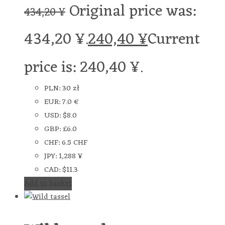
Original price was:
434,20
¥
434,20 ¥.
240,40
¥
Current
price is: 240,40 ¥.
PLN
:
30 zł
EUR
:
7.0 €
USD
:
$8.0
GBP
:
£6.0
CHF
:
6.5 CHF
JPY
:
1,288 ¥
CAD
:
$11.3
Add to basket