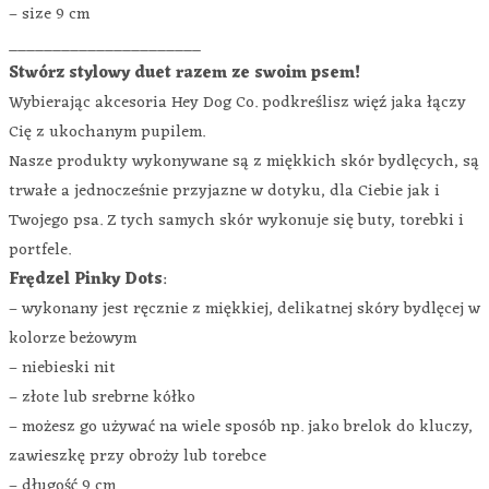
– size 9 cm
______________________
Stwórz stylowy duet razem ze swoim psem!
Wybierając akcesoria Hey Dog Co. podkreślisz więź jaka łączy
Cię z ukochanym pupilem.
Nasze produkty wykonywane są z miękkich skór bydlęcych, są
trwałe a jednocześnie przyjazne w dotyku, dla Ciebie jak i
Twojego psa. Z tych samych skór wykonuje się buty, torebki i
portfele.
Frędzel Pinky Dots
:
– wykonany jest ręcznie z miękkiej, delikatnej skóry bydlęcej w
kolorze beżowym
– niebieski nit
– złote lub srebrne kółko
– możesz go używać na wiele sposób np. jako brelok do kluczy,
zawieszkę przy obroży lub torebce
– długość 9 cm