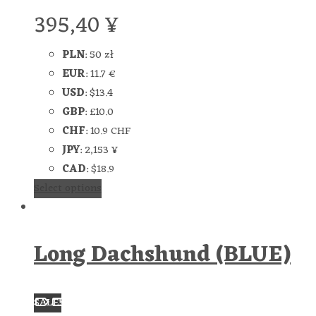
395,40
¥
PLN
:
50 zł
EUR
:
11.7 €
USD
:
$13.4
GBP
:
£10.0
CHF
:
10.9 CHF
JPY
:
2,153 ¥
CAD
:
$18.9
Select options
Long Dachshund (BLUE)
SALE!