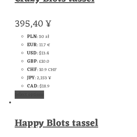
395,40
¥
PLN
:
50 zł
EUR
:
11.7 €
USD
:
$13.4
GBP
:
£10.0
CHF
:
10.9 CHF
JPY
:
2,153 ¥
CAD
:
$18.9
Select options
Happy Blots tassel