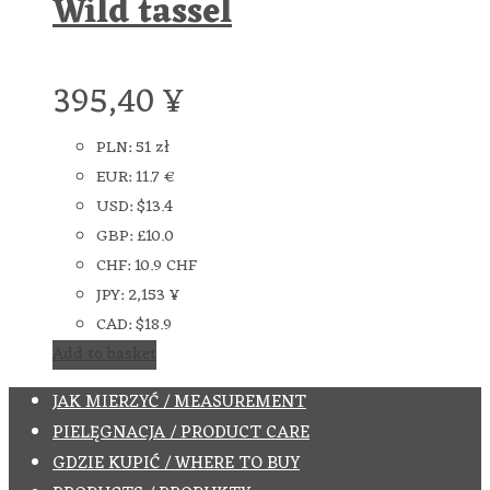
Wild tassel
395,40
¥
PLN
:
51 zł
EUR
:
11.7 €
USD
:
$13.4
GBP
:
£10.0
CHF
:
10.9 CHF
JPY
:
2,153 ¥
CAD
:
$18.9
Add to basket
JAK MIERZYĆ / MEASUREMENT
PIELĘGNACJA / PRODUCT CARE
GDZIE KUPIĆ / WHERE TO BUY