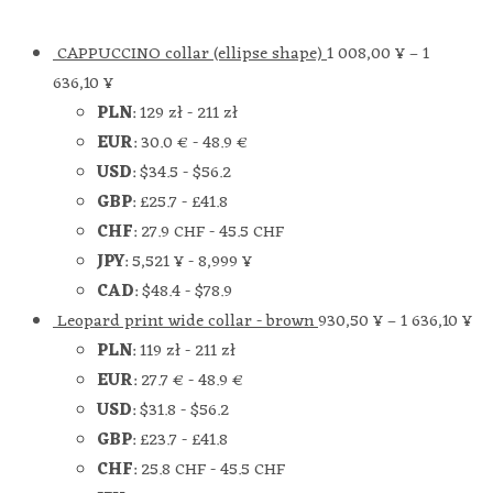
CAPPUCCINO collar (ellipse shape)
1 008,00
¥
–
1
636,10
¥
PLN
:
129 zł
-
211 zł
EUR
:
30.0 €
-
48.9 €
USD
:
$34.5
-
$56.2
GBP
:
£25.7
-
£41.8
CHF
:
27.9 CHF
-
45.5 CHF
JPY
:
5,521 ¥
-
8,999 ¥
CAD
:
$48.4
-
$78.9
Leopard print wide collar - brown
930,50
¥
–
1 636,10
¥
PLN
:
119 zł
-
211 zł
EUR
:
27.7 €
-
48.9 €
USD
:
$31.8
-
$56.2
GBP
:
£23.7
-
£41.8
CHF
:
25.8 CHF
-
45.5 CHF