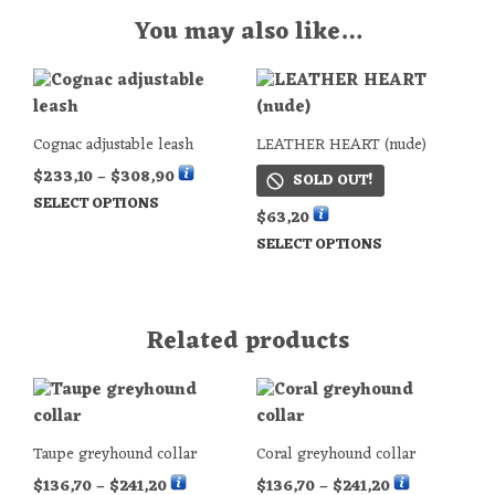
You may also like…
Cognac adjustable leash
LEATHER HEART (nude)
$
233,10
–
$
308,90
SOLD OUT!
SELECT OPTIONS
$
63,20
SELECT OPTIONS
Related products
Taupe greyhound collar
Coral greyhound collar
$
136,70
–
$
241,20
$
136,70
–
$
241,20