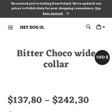
We noticed you're visiting from Poland. We've updated our
prices to Polish złoty for your shopping convenience.
Use
Euro instead.
0
Bitter Choco wide
USD $
collar
$
137,80
–
$
242,30