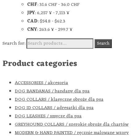
CHF
:
31.6 CHF
-
36.0 CHF
JPY
:
6,257 ¥
-
7,113 ¥
CAD
:
$54.8
-
$62.3
CNY
:
263.6 ¥
-
299.7 ¥
Search for:
Search
Product categories
ACCESSORIES / akcesoria
DOG BANDANAS / bandany dla psa
DOG COLLARS / klasyczne obroże dla psa
DOG ID COLLARS / adresatki dla psa
DOG LEASHES / smycze dla psa
GREYHOUND COLLARS / szerokie obroże dla chartów
MODERN & HAND PAINTED / ręcznie malowane wzory