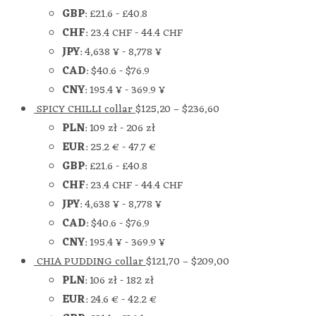
GBP
:
£21.6
-
£40.8
CHF
:
23.4 CHF
-
44.4 CHF
JPY
:
4,638 ¥
-
8,778 ¥
CAD
:
$40.6
-
$76.9
CNY
:
195.4 ¥
-
369.9 ¥
SPICY CHILLI collar
$
125,20
–
$
236,60
PLN
:
109 zł
-
206 zł
EUR
:
25.2 €
-
47.7 €
GBP
:
£21.6
-
£40.8
CHF
:
23.4 CHF
-
44.4 CHF
JPY
:
4,638 ¥
-
8,778 ¥
CAD
:
$40.6
-
$76.9
CNY
:
195.4 ¥
-
369.9 ¥
CHIA PUDDING collar
$
121,70
–
$
209,00
PLN
:
106 zł
-
182 zł
EUR
:
24.6 €
-
42.2 €