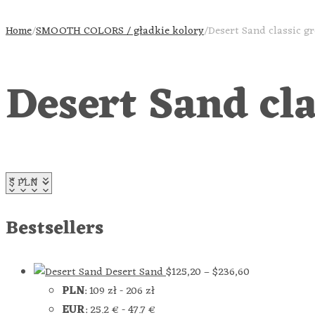
Home
/
SMOOTH COLORS / gładkie kolory
/
Desert Sand classic g
Desert Sand cla
Bestsellers
Desert Sand
$
125,20
–
$
236,60
PLN
:
109 zł
-
206 zł
EUR
:
25.2 €
-
47.7 €