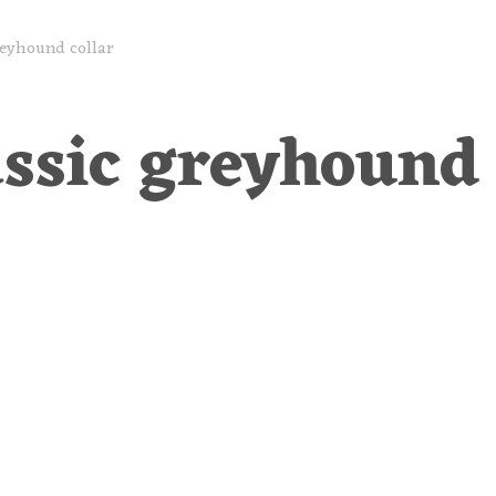
reyhound collar
ssic greyhound 