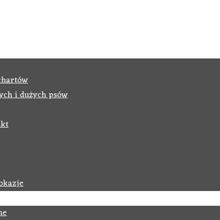
chartów
ych i dużych psów
kt
okazje
ne