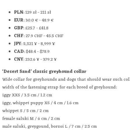
PLN
:
129 zł
-
211 zł
EUR
:
30.0 €
-
48.9 €
GBP
:
£25.7
-
£41.8
CHF
:
27.9 CHF
-
45.5 CHF
JPY
:
5,521 ¥
-
8,999 ¥
CAD
:
$48.4
-
$78.9
CNY
:
232.6 ¥
-
379.2 ¥
‘Desert Sand’ classic greyhound collar
Wide collar for greyhounds and dogs that should wear such colla
width of the fastening strap for each breed of greyhound:
iggy XXS / 3.5 cm / 1.2 cm
iggy, whippet puppy XS / 4 cm / 1.6 cm
whippet S / 5 cm / 2 cm
female saluki M / 6 cm / 2 cm
male saluki, greygound, borzoi L / 7 cm / 2.5 cm