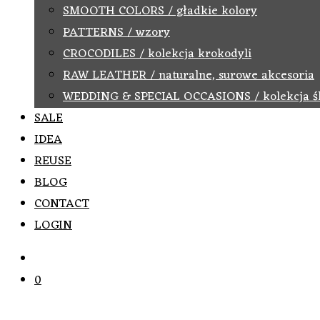
SMOOTH COLORS / gładkie kolory
PATTERNS / wzory
CROCODILES / kolekcja krokodyli
RAW LEATHER / naturalne, surowe akcesoria
WEDDING & SPECIAL OCCASIONS / kolekcja ś
SALE
IDEA
REUSE
BLOG
CONTACT
LOGIN
0