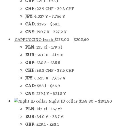
GBP
:
£21.1
-
£36.1
CHF
:
22.9 CHF
-
39.3 CHF
JPY
:
4,527 ¥
-
7,766 ¥
CAD
:
$39.7
-
$68.1
CNY
:
190.7 ¥
-
327.2 ¥
CAPPUCCINO leash
$
178,00
–
$
205,60
PLN
:
155 zł
-
179 zł
EUR
:
36.0 €
-
41.5 €
GBP
:
£30.8
-
£35.5
CHF
:
33.5 CHF
-
38.6 CHF
JPY
:
6,625 ¥
-
7,637 ¥
CAD
:
$58.1
-
$66.9
CNY
:
279.1 ¥
-
321.8 ¥
Night ID collar
$
168,80
–
$
191,80
PLN
:
147 zł
-
167 zł
EUR
:
34.0 €
-
38.7 €
GBP
:
£29.1
-
£33.1