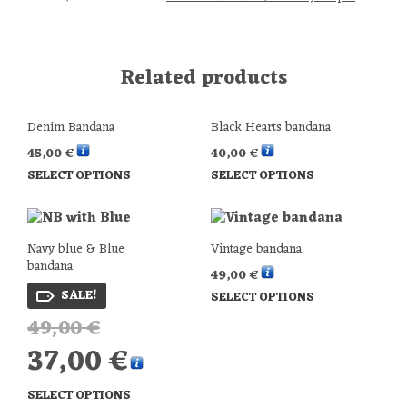
Related products
Denim Bandana
Black Hearts bandana
45,00
€
40,00
€
SELECT OPTIONS
SELECT OPTIONS
Navy blue & Blue
Vintage bandana
bandana
49,00
€
SALE!
SELECT OPTIONS
49,00
€
Original
price
37,00
€
Current
was:
price
49,00 €.
is:
SELECT OPTIONS
37,00 €.