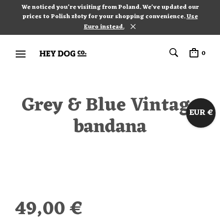
We noticed you're visiting from Poland. We've updated our
prices to Polish złoty for your shopping convenience.
Use
Euro instead.
0
Grey & Blue Vintage
EUR €
bandana
49,00
€