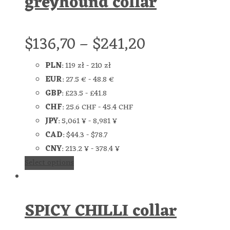
greyhound collar
$
136,70
–
$
241,20
PLN
:
119 zł
-
210 zł
EUR
:
27.5 €
-
48.8 €
GBP
:
£23.5
-
£41.8
CHF
:
25.6 CHF
-
45.4 CHF
JPY
:
5,061 ¥
-
8,981 ¥
CAD
:
$44.3
-
$78.7
CNY
:
213.2 ¥
-
378.4 ¥
Select options
SPICY CHILLI collar