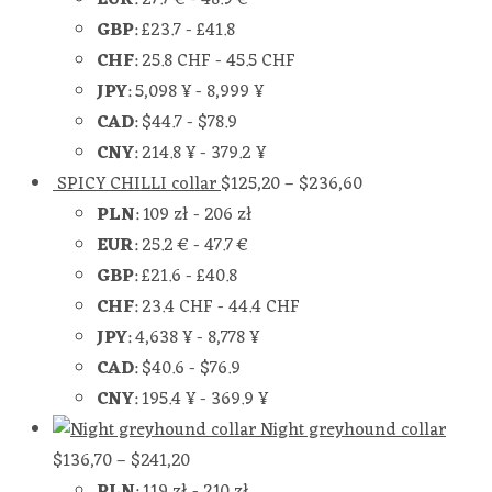
EUR
:
27.7 €
-
48.9 €
GBP
:
£23.7
-
£41.8
CHF
:
25.8 CHF
-
45.5 CHF
JPY
:
5,098 ¥
-
8,999 ¥
CAD
:
$44.7
-
$78.9
CNY
:
214.8 ¥
-
379.2 ¥
SPICY CHILLI collar
$
125,20
–
$
236,60
PLN
:
109 zł
-
206 zł
EUR
:
25.2 €
-
47.7 €
GBP
:
£21.6
-
£40.8
CHF
:
23.4 CHF
-
44.4 CHF
JPY
:
4,638 ¥
-
8,778 ¥
CAD
:
$40.6
-
$76.9
CNY
:
195.4 ¥
-
369.9 ¥
Night greyhound collar
$
136,70
–
$
241,20