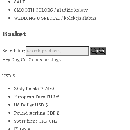
SALE
SMOOTH COLORS / gładkie kolory
WEDDING & SPECIAL / kolekcja ślubna
Basket
Search for:
Search
Hey Dog Co. Goods for dogs
USD $
Złoty Polski
PLN zł
European Euro
EUR €
US Dollar
USD $
Pound sterling
GBP £
Swiss franc
CHF CHF
円
JPY ¥