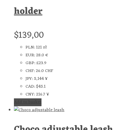
holder
$
139,00
PLN
:
121 zł
EUR
:
28.0 €
GBP
:
£23.9
CHF
:
26.0 CHF
JPY
:
5,144 ¥
CAD
:
$45.1
CNY
:
216.7 ¥
Add to basket
Choco adjustable leash