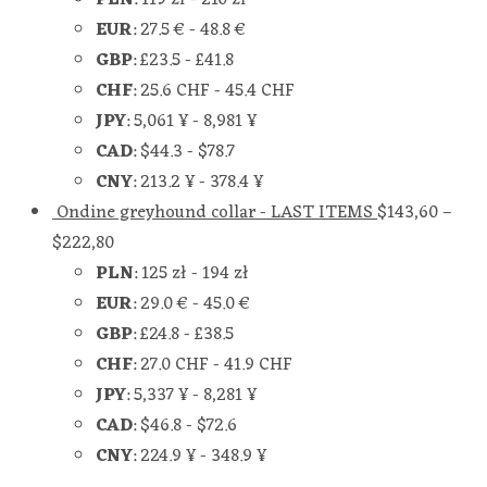
PLN
:
119 zł
-
210 zł
EUR
:
27.5 €
-
48.8 €
GBP
:
£23.5
-
£41.8
CHF
:
25.6 CHF
-
45.4 CHF
JPY
:
5,061 ¥
-
8,981 ¥
CAD
:
$44.3
-
$78.7
CNY
:
213.2 ¥
-
378.4 ¥
Ondine greyhound collar - LAST ITEMS
$
143,60
–
$
222,80
PLN
:
125 zł
-
194 zł
EUR
:
29.0 €
-
45.0 €
GBP
:
£24.8
-
£38.5
CHF
:
27.0 CHF
-
41.9 CHF
JPY
:
5,337 ¥
-
8,281 ¥
CAD
:
$46.8
-
$72.6
CNY
:
224.9 ¥
-
348.9 ¥