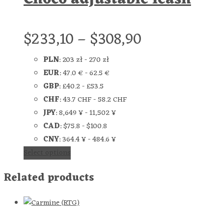
$
233,10
–
$
308,90
PLN
:
203 zł
-
270 zł
EUR
:
47.0 €
-
62.5 €
GBP
:
£40.2
-
£53.5
CHF
:
43.7 CHF
-
58.2 CHF
JPY
:
8,649 ¥
-
11,502 ¥
CAD
:
$75.8
-
$100.8
CNY
:
364.4 ¥
-
484.6 ¥
Select options
Related products