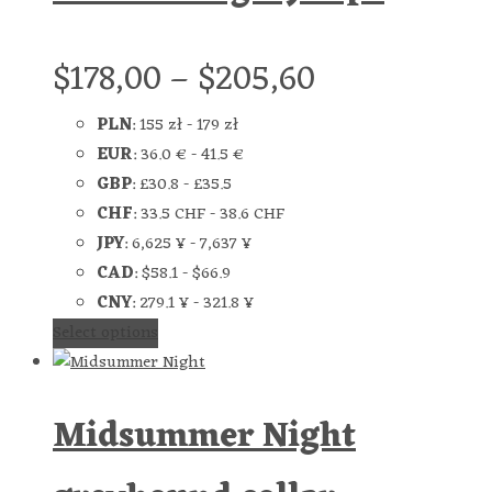
$
178,00
–
$
205,60
PLN
:
155 zł
-
179 zł
EUR
:
36.0 €
-
41.5 €
GBP
:
£30.8
-
£35.5
CHF
:
33.5 CHF
-
38.6 CHF
JPY
:
6,625 ¥
-
7,637 ¥
CAD
:
$58.1
-
$66.9
CNY
:
279.1 ¥
-
321.8 ¥
Select options
Midsummer Night