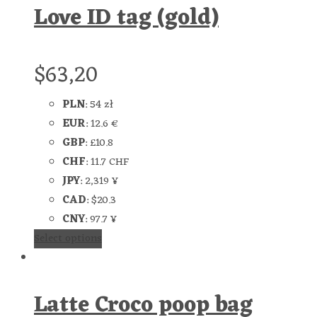
Love ID tag (gold)
$
63,20
PLN
:
54 zł
EUR
:
12.6 €
GBP
:
£10.8
CHF
:
11.7 CHF
JPY
:
2,319 ¥
CAD
:
$20.3
CNY
:
97.7 ¥
Select options
Latte Croco poop bag