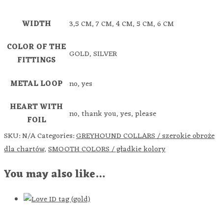
WIDTH
3,5 CM, 7 CM, 4 CM, 5 CM, 6 CM
COLOR OF THE
GOLD, SILVER
FITTINGS
METAL LOOP
no, yes
HEART WITH
no, thank you, yes, please
FOIL
SKU:
N/A
Categories:
GREYHOUND COLLARS / szerokie obroże
dla chartów
,
SMOOTH COLORS / gładkie kolory
You may also like…