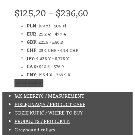
$
125,20
–
$
236,60
PLN
:
109 zł
-
206 zł
EUR
:
25.2 €
-
47.7 €
GBP
:
£21.6
-
£40.8
CHF
:
23.4 CHF
-
44.4 CHF
JPY
:
4,638 ¥
-
8,778 ¥
CAD
:
$40.6
-
$76.9
CNY
:
195.4 ¥
-
369.9 ¥
Select options
JAK MIERZYĆ / MEASUREMENT
PIELĘGNACJA / PRODUCT CARE
GDZIE KUPIĆ / WHERE TO BUY
PRODUCTS / PRODUKTY:
Greyhound collars