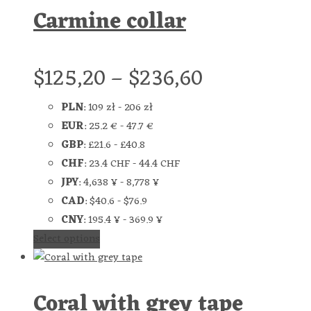
Carmine collar
$
125,20
–
$
236,60
PLN
:
109 zł
-
206 zł
EUR
:
25.2 €
-
47.7 €
GBP
:
£21.6
-
£40.8
CHF
:
23.4 CHF
-
44.4 CHF
JPY
:
4,638 ¥
-
8,778 ¥
CAD
:
$40.6
-
$76.9
CNY
:
195.4 ¥
-
369.9 ¥
Select options
Coral with grey tape