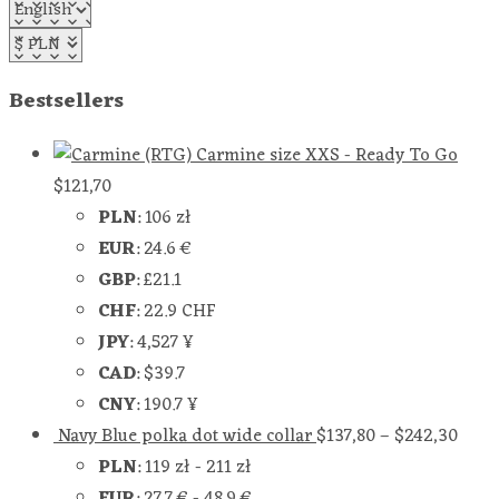
Bestsellers
Carmine size XXS - Ready To Go
$
121,70
PLN
:
106 zł
EUR
:
24.6 €
GBP
:
£21.1
CHF
:
22.9 CHF
JPY
:
4,527 ¥
CAD
:
$39.7
CNY
:
190.7 ¥
Navy Blue polka dot wide collar
$
137,80
–
$
242,30
PLN
:
119 zł
-
211 zł