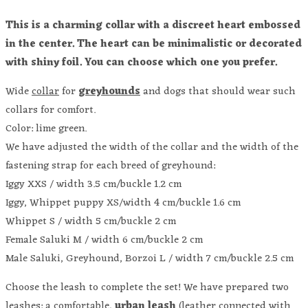
This is a charming collar with a discreet heart embossed
in the center. The heart can be minimalistic or decorated
with shiny foil. You can choose which one you prefer.
Wide
collar
for
greyhounds
and dogs that should wear such
collars for comfort.
Color: lime green.
We have adjusted the width of the collar and the width of the
fastening strap for each breed of greyhound:
Iggy XXS / width 3.5 cm/buckle 1.2 cm
Iggy, Whippet puppy XS/width 4 cm/buckle 1.6 cm
Whippet S / width 5 cm/buckle 2 cm
Female Saluki M / width 6 cm/buckle 2 cm
Male Saluki, Greyhound, Borzoi L / width 7 cm/buckle 2.5 cm
Choose the leash to complete the set! We have prepared two
leashes: a comfortable,
urban leash
(leather connected with