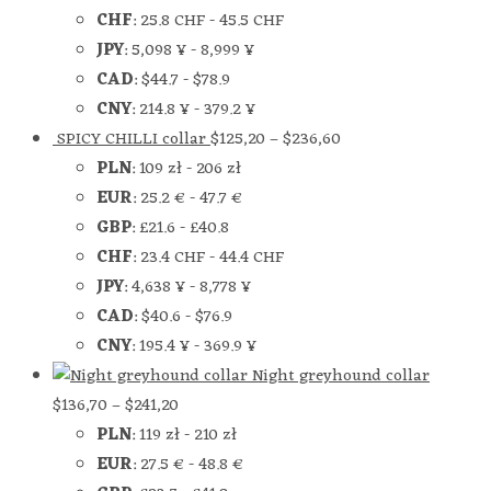
CHF
:
25.8 CHF
-
45.5 CHF
JPY
:
5,098 ¥
-
8,999 ¥
CAD
:
$44.7
-
$78.9
CNY
:
214.8 ¥
-
379.2 ¥
SPICY CHILLI collar
$
125,20
–
$
236,60
PLN
:
109 zł
-
206 zł
EUR
:
25.2 €
-
47.7 €
GBP
:
£21.6
-
£40.8
CHF
:
23.4 CHF
-
44.4 CHF
JPY
:
4,638 ¥
-
8,778 ¥
CAD
:
$40.6
-
$76.9
CNY
:
195.4 ¥
-
369.9 ¥
Night greyhound collar
$
136,70
–
$
241,20
PLN
:
119 zł
-
210 zł
EUR
:
27.5 €
-
48.8 €