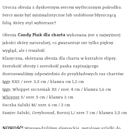
Urocza obroża z dyskretnym sercem wytłoczonym pośrodku.
Serce może być minimalistyczne lub ozdobione błyszczącą
folią. Który styl wybierasz?
Obroża
Candy Pink dla charta
wykonana jest z najwyższej
jakości skóry naturalnej, co gwarantuje nie tylko piękny
wygląd, ale i trwałość.
Klasyczna, skórzana obroża dla charta w kształcie elipsy.
Szerokość obroży i szerokość paska zapinającego
dostosowaliśmy odpowiednio do przykładowych ras chartów:
Iggy XXS / szer. 3,5 cm / klamra cm 1,2 cm
Iggy, Whippet szczeniak XS / szer. 4 cm / klamra 1,6 cm
Whippet
S/ szer. 5 cm / klamra 2 cm
Suczka Saluki M/ szer. 6 cm / 2 cm
Samiec Saluki, Greyhound, Borzoj L/ szer. 7 cm / klamra 2,5 cm
NOWOŚĆ!
Wprowadziliśmy eleganckie, metalowe szlufki do