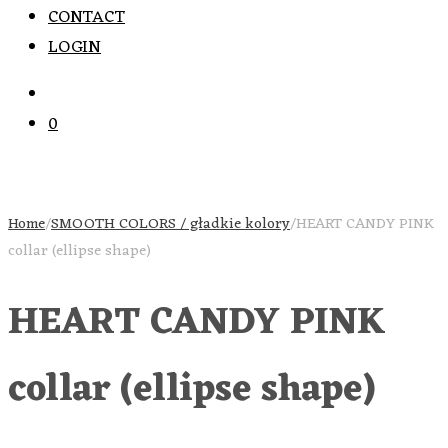
CONTACT
LOGIN
0
Home
/
SMOOTH COLORS / gładkie kolory
/
HEART CANDY PINK
collar (ellipse shape)
HEART CANDY PINK
collar (ellipse shape)