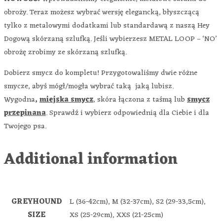
obroży. Teraz możesz wybrać wersję elegancką, błyszczącą
tylko z metalowymi dodatkami lub standardawą z naszą Hey
Dogową skórzaną szlufką. Jeśli wybierzesz METAL LOOP – ‘NO’
obrożę zrobimy ze skórzaną szlufką.
Dobierz smycz do kompletu! Przygotowaliśmy dwie różne
smycze, abyś mógł/mogła wybrać taką jaką lubisz.
Wygodna
,
miejska smycz
, skóra łączona z taśmą lub
smycz
przepinana
. Sprawdź i wybierz odpowiednią dla Ciebie i dla
Twojego psa.
Additional information
GREYHOUND
L (36-42cm), M (32-37cm), S2 (29-33,5cm),
SIZE
XS (25-29cm), XXS (21-25cm)