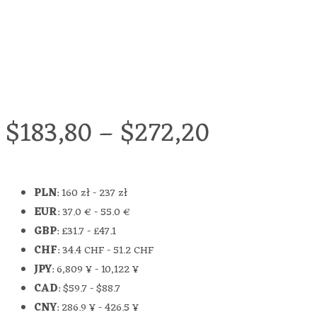
$
183,80
–
$
272,20
PLN
:
160 zł
-
237 zł
EUR
:
37.0 €
-
55.0 €
GBP
:
£31.7
-
£47.1
CHF
:
34.4 CHF
-
51.2 CHF
JPY
:
6,809 ¥
-
10,122 ¥
CAD
:
$59.7
-
$88.7
CNY
:
286.9 ¥
-
426.5 ¥