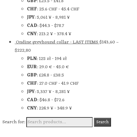
GBP
:
£23.5
-
£41.8
CHF
:
25.6 CHF
-
45.4 CHF
JPY
:
5,061 ¥
-
8,981 ¥
CAD
:
$44.3
-
$78.7
CNY
:
213.2 ¥
-
378.4 ¥
Ondine greyhound collar - LAST ITEMS
$
143,60
–
$
222,80
PLN
:
125 zł
-
194 zł
EUR
:
29.0 €
-
45.0 €
GBP
:
£24.8
-
£38.5
CHF
:
27.0 CHF
-
41.9 CHF
JPY
:
5,337 ¥
-
8,281 ¥
CAD
:
$46.8
-
$72.6
CNY
:
224.9 ¥
-
348.9 ¥
Search for:
Search