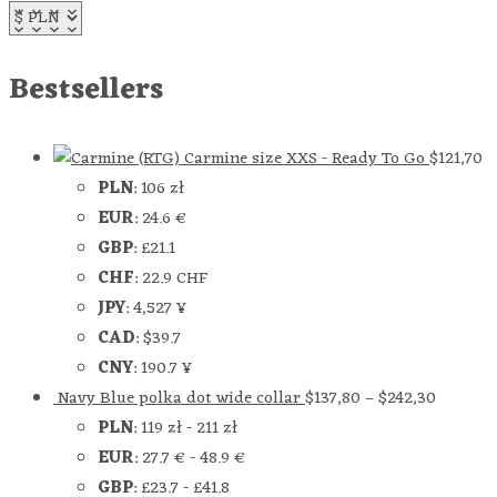
Bestsellers
Carmine size XXS - Ready To Go
$
121,70
PLN
:
106 zł
EUR
:
24.6 €
GBP
:
£21.1
CHF
:
22.9 CHF
JPY
:
4,527 ¥
CAD
:
$39.7
CNY
:
190.7 ¥
Navy Blue polka dot wide collar
$
137,80
–
$
242,30
PLN
:
119 zł
-
211 zł
EUR
:
27.7 €
-
48.9 €
GBP
:
£23.7
-
£41.8