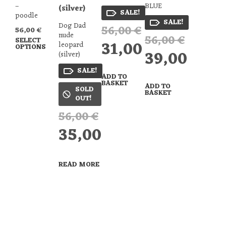
–
BLUE
SALE!
poodle
SALE!
Dog Dad
56,00
€
Original
56,00
€
nude
56,00
€
price
Original
SELECT
31,00
€
leopard
OPTIONS
was:
price
39,00
€
(silver)
56,00 €.
was:
Current
56,00 €.
SALE!
price
Current
ADD TO
BASKET
is:
price
ADD TO
SOLD
BASKET
31,00 €.
is:
OUT!
39,00 €.
56,00
€
Original
price
35,00
€
was:
56,00 €.
Current
price
READ MORE
is:
35,00 €.