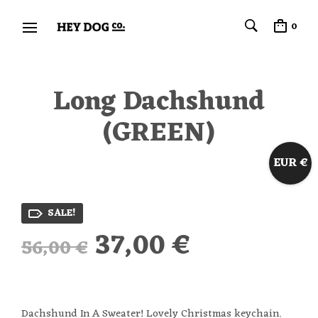
0
Long Dachshund
(GREEN)
EUR €
SALE!
Original
Current
37,00
€
56,00
€
price
price
was:
is:
Dachshund In A Sweater! Lovely Christmas keychain.