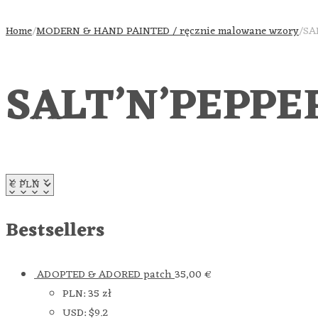
Home
/
MODERN & HAND PAINTED / ręcznie malowane wzory
/
SA
SALT’N’PEPPER 
Bestsellers
ADOPTED & ADORED patch
35,00
€
PLN
:
35 zł
USD
:
$9.2