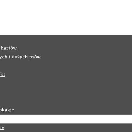
chartów
ych i dużych psów
kt
okazje
ne