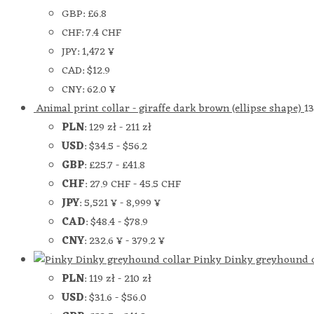
GBP
:
£6.8
CHF
:
7.4 CHF
JPY
:
1,472 ¥
CAD
:
$12.9
CNY
:
62.0 ¥
Animal print collar - giraffe dark brown (ellipse shape)
1
PLN
:
129 zł
-
211 zł
USD
:
$34.5
-
$56.2
GBP
:
£25.7
-
£41.8
CHF
:
27.9 CHF
-
45.5 CHF
JPY
:
5,521 ¥
-
8,999 ¥
CAD
:
$48.4
-
$78.9
CNY
:
232.6 ¥
-
379.2 ¥
Pinky Dinky greyhound c
PLN
:
119 zł
-
210 zł
USD
:
$31.6
-
$56.0