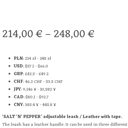
214,00
€
–
248,00
€
PLN
:
214 zł
-
248 zł
USD
:
$57.1
-
$66.0
GBP
:
£42.5
-
£49.2
CHF
:
46.2 CHF
-
53.5 CHF
JPY
:
9,146 ¥
-
10,582 ¥
CAD
:
$80.1
-
$92.7
CNY
:
385.4 ¥
-
445.8 ¥
‘SALT ‘N’ PEPPER’ adjustable leash / Leather with tape.
The leash has a leather handle. It can be used in three differen