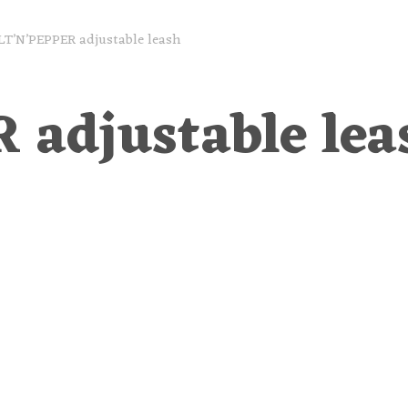
LT’N’PEPPER adjustable leash
adjustable lea