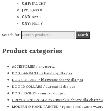
CHF
:
17.2 CHF
JPY
:
3,405 ¥
CAD
:
$29.8
CNY
:
143.4 ¥
Search for:
Search
Product categories
ACCESSORIES / akcesoria
DOG BANDANAS / bandany dla psa
DOG COLLARS / klasyczne obroże dla psa
DOG ID COLLARS / adresatki dla psa
DOG LEASHES / smycze dla psa
GREYHOUND COLLARS / szerokie obroże dla chartów
MODERN & HAND PAINTED / ręcznie malowane wzory