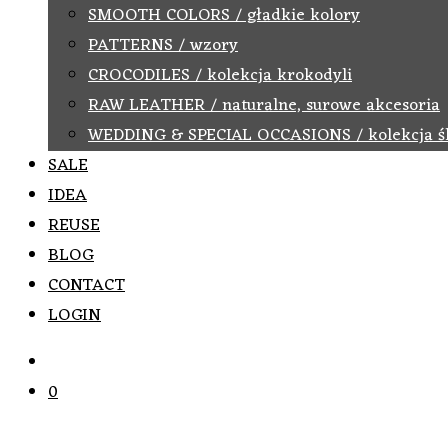
SMOOTH COLORS / gładkie kolory
PATTERNS / wzory
CROCODILES / kolekcja krokodyli
RAW LEATHER / naturalne, surowe akcesoria
WEDDING & SPECIAL OCCASIONS / kolekcja ś
SALE
IDEA
REUSE
BLOG
CONTACT
LOGIN
0