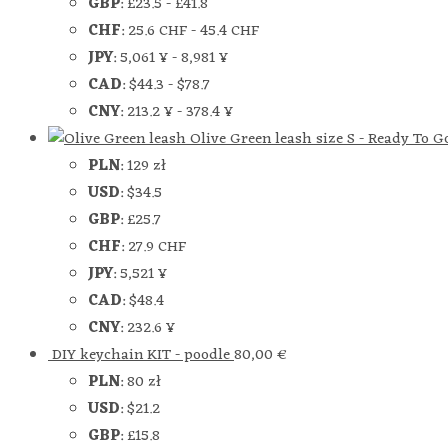
GBP
:
£23.5
-
£41.8
CHF
:
25.6 CHF
-
45.4 CHF
JPY
:
5,061 ¥
-
8,981 ¥
CAD
:
$44.3
-
$78.7
CNY
:
213.2 ¥
-
378.4 ¥
Olive Green leash size S - Ready To G
PLN
:
129 zł
USD
:
$34.5
GBP
:
£25.7
CHF
:
27.9 CHF
JPY
:
5,521 ¥
CAD
:
$48.4
CNY
:
232.6 ¥
DIY keychain KIT - poodle
80,00
€
PLN
:
80 zł
USD
:
$21.2
GBP
:
£15.8