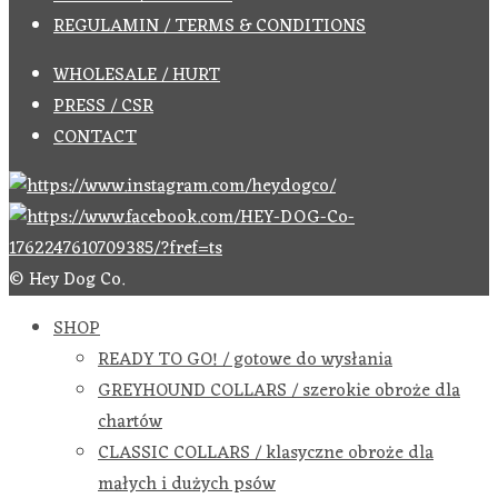
REGULAMIN / TERMS & CONDITIONS
WHOLESALE / HURT
PRESS / CSR
CONTACT
© Hey Dog Co.
SHOP
READY TO GO! / gotowe do wysłania
GREYHOUND COLLARS / szerokie obroże dla
chartów
CLASSIC COLLARS / klasyczne obroże dla
małych i dużych psów