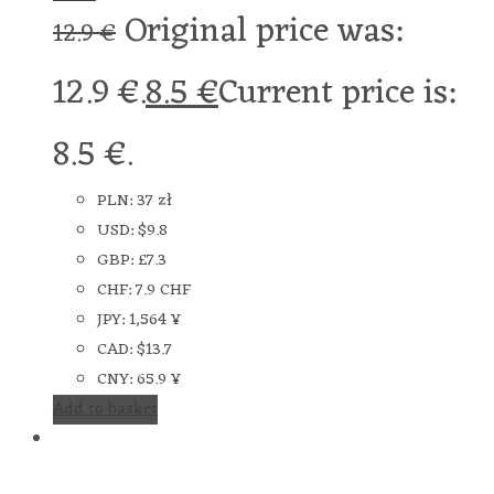
Original price was:
12.9
€
12.9 €.
8.5
€
Current price is:
8.5 €.
PLN
:
37 zł
USD
:
$9.8
GBP
:
£7.3
CHF
:
7.9 CHF
JPY
:
1,564 ¥
CAD
:
$13.7
CNY
:
65.9 ¥
Add to basket