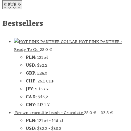
Bestsellers
HOT PINK PANTHER -
Ready To Go
28.0
€
PLN
:
121 zł
USD
:
$32.2
GBP
:
£24.0
CHF
:
26.1 CHF
JPY
:
5,153 ¥
CAD
:
$45.2
CNY
:
217.1 ¥
Brown crocodile leash - Crocolate
28.0
€
–
33.8
€
PLN
:
121 zł
-
146 zł
USD
:
$32.2
-
$38.8