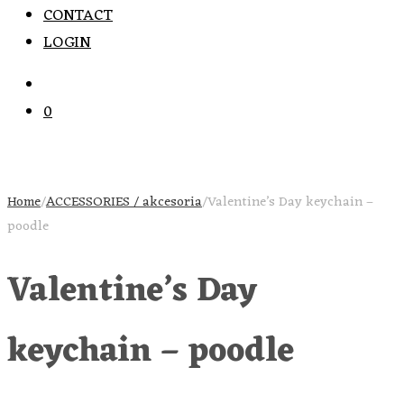
CONTACT
LOGIN
0
Home
/
ACCESSORIES / akcesoria
/
Valentine’s Day keychain –
poodle
Valentine’s Day
keychain – poodle