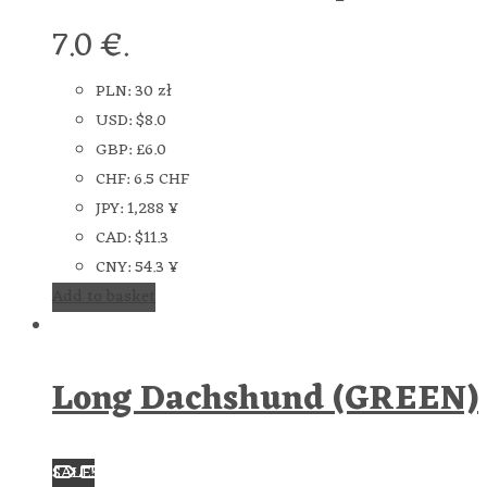
7.0 €.
PLN
:
30 zł
USD
:
$8.0
GBP
:
£6.0
CHF
:
6.5 CHF
JPY
:
1,288 ¥
CAD
:
$11.3
CNY
:
54.3 ¥
Add to basket
Long Dachshund (GREEN)
SALE!