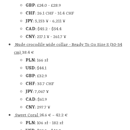
GBP
:
£24.0
-
£28.9
CHF
:
26.1 CHF
-
31.4 CHF
JPY
:
5,153 ¥
-
6,211 ¥
CAD
:
$45.2
-
$54.4
CNY
:
217.1 ¥
-
261.7 ¥
Nude crocodile wide collar - Ready To Go Size S (30-34
cm)
38.4
€
PLN
:
166 zł
USD
:
$44.1
GBP
:
£32.9
CHF
:
35.7 CHF
JPY
:
7,067 ¥
CAD
:
$61.9
CNY
:
297.7 ¥
Sweet Coral
24.6
€
–
42.2
€
PLN
:
106 zł
-
182 zł