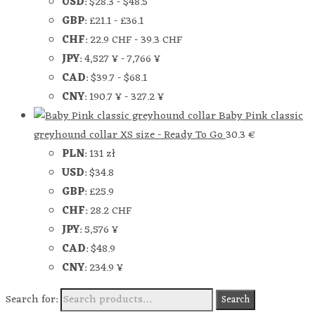
USD
:
$28.3
-
$48.5
GBP
:
£21.1
-
£36.1
CHF
:
22.9 CHF
-
39.3 CHF
JPY
:
4,527 ¥
-
7,766 ¥
CAD
:
$39.7
-
$68.1
CNY
:
190.7 ¥
-
327.2 ¥
Baby Pink classic
greyhound collar XS size - Ready To Go
30.3
€
PLN
:
131 zł
USD
:
$34.8
GBP
:
£25.9
CHF
:
28.2 CHF
JPY
:
5,576 ¥
CAD
:
$48.9
CNY
:
234.9 ¥
Search for:
Search