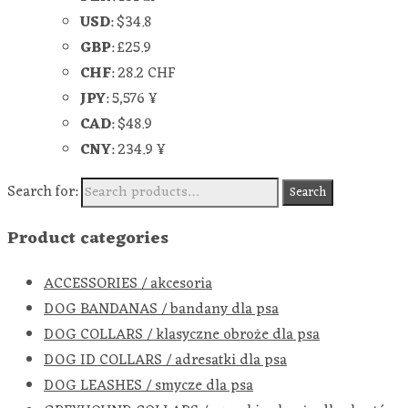
USD
:
$34.8
GBP
:
£25.9
CHF
:
28.2 CHF
JPY
:
5,576 ¥
CAD
:
$48.9
CNY
:
234.9 ¥
Search for:
Search
Product categories
ACCESSORIES / akcesoria
DOG BANDANAS / bandany dla psa
DOG COLLARS / klasyczne obroże dla psa
DOG ID COLLARS / adresatki dla psa
DOG LEASHES / smycze dla psa