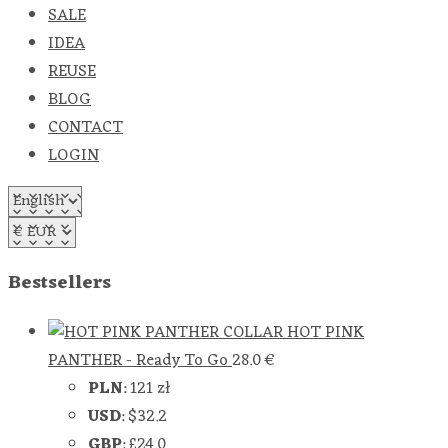
SALE
IDEA
REUSE
BLOG
CONTACT
LOGIN
Bestsellers
HOT PINK
PANTHER - Ready To Go
28.0
€
PLN
:
121 zł
USD
:
$32.2
GBP
:
£24.0