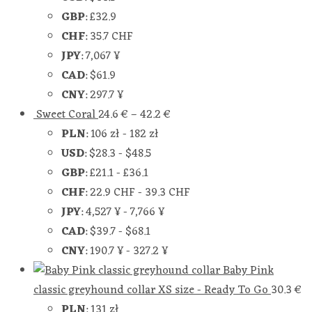
GBP
:
£32.9
CHF
:
35.7 CHF
JPY
:
7,067 ¥
CAD
:
$61.9
CNY
:
297.7 ¥
Sweet Coral
24.6
€
–
42.2
€
PLN
:
106 zł
-
182 zł
USD
:
$28.3
-
$48.5
GBP
:
£21.1
-
£36.1
CHF
:
22.9 CHF
-
39.3 CHF
JPY
:
4,527 ¥
-
7,766 ¥
CAD
:
$39.7
-
$68.1
CNY
:
190.7 ¥
-
327.2 ¥
Baby Pink
classic greyhound collar XS size - Ready To Go
30.3
€
PLN
:
131 zł