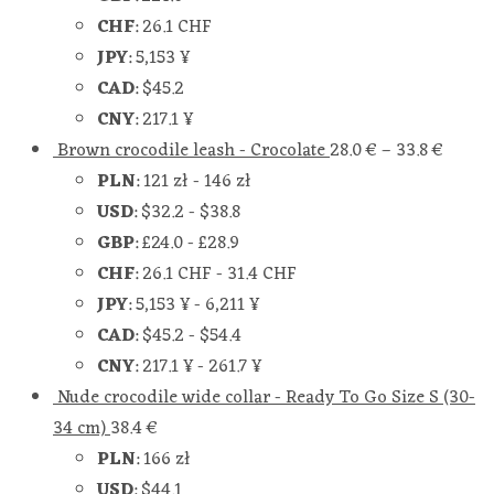
CHF
:
26.1 CHF
JPY
:
5,153 ¥
CAD
:
$45.2
CNY
:
217.1 ¥
Brown crocodile leash - Crocolate
28.0
€
–
33.8
€
PLN
:
121 zł
-
146 zł
USD
:
$32.2
-
$38.8
GBP
:
£24.0
-
£28.9
CHF
:
26.1 CHF
-
31.4 CHF
JPY
:
5,153 ¥
-
6,211 ¥
CAD
:
$45.2
-
$54.4
CNY
:
217.1 ¥
-
261.7 ¥
Nude crocodile wide collar - Ready To Go Size S (30-
34 cm)
38.4
€
PLN
:
166 zł
USD
:
$44.1