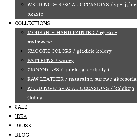
WEDDING & SPECIAL OCCASIONS / specjalne
okazje
COLLECTIONS
MODERN & HAND PAINTED / ręcznie
malowane
SMOOTH COLORS / gładkie kolory
PATTERNS / wzory
CROCODILES / kolekcja krokodyli
RAW LEATHER / naturalne, surowe akcesoria
WEDDING & SPECIAL OCCASIONS / kolekcja
ślubna
SALE
IDEA
REUSE
BLOG