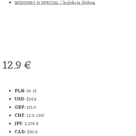
WEDDING & SPECIAL / kolekcja ślubna
12.9
€
PLN
:
56 zł
USD
:
$14.8
GBP
:
£11.0
CHF
:
12.0 CHF
JPY
:
2,374 ¥
CAD
:
$20.8