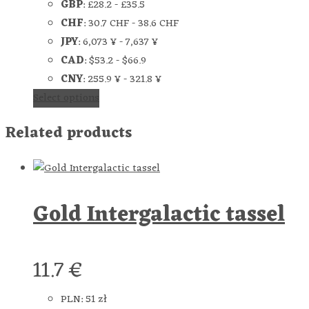
GBP
:
£28.2
-
£35.5
CHF
:
30.7 CHF
-
38.6 CHF
JPY
:
6,073 ¥
-
7,637 ¥
CAD
:
$53.2
-
$66.9
CNY
:
255.9 ¥
-
321.8 ¥
Select options
Related products
Gold Intergalactic tassel
11.7
€
PLN
:
51 zł