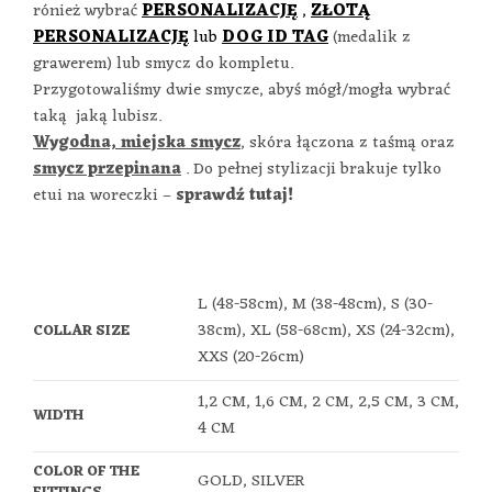
rónież wybrać
PERSONALIZACJĘ
,
ZŁOTĄ
PERSONALIZACJĘ
lub
DOG ID TAG
(medalik z
grawerem) lub smycz do kompletu.
Przygotowaliśmy dwie smycze, abyś mógł/mogła wybrać
taką jaką lubisz.
Wygodna, miejska smycz
, skóra łączona z taśmą oraz
smycz przepinana
. Do pełnej stylizacji brakuje tylko
etui na woreczki –
sprawdź tutaj!
L (48-58cm), M (38-48cm), S (30-
38cm), XL (58-68cm), XS (24-32cm),
COLLAR SIZE
XXS (20-26cm)
1,2 CM, 1,6 CM, 2 CM, 2,5 CM, 3 CM,
WIDTH
4 CM
COLOR OF THE
GOLD, SILVER