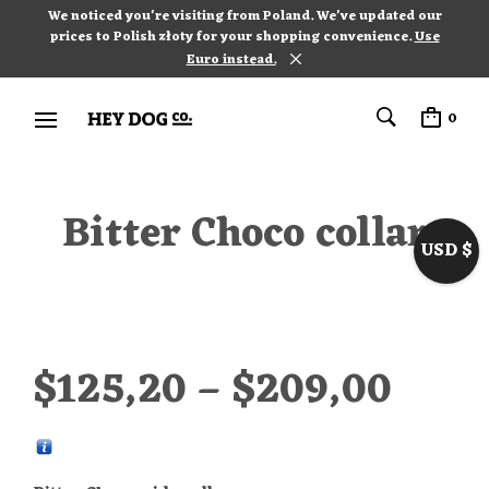
We noticed you're visiting from Poland. We've updated our
prices to Polish złoty for your shopping convenience.
Use
Euro instead.
0
Bitter Choco collar
USD $
$
125,20
–
$
209,00