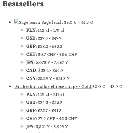
Bestsellers
Sage leash
33.0
€
–
41.5
€
PLN
:
142 zł
-
179 zł
USD
:
$37.9
-
$47.7
GBP
:
£28.2
-
£35.5
CHF
:
30.7 CHF
-
38.6 CHF
JPY
:
6,073 ¥
-
7,637 ¥
CAD
:
$53.2
-
$66.9
CNY
:
255.9 ¥
-
321.8 ¥
Snakeskin collar ellipse shape - Gold
30.0
€
–
48.9
€
PLN
:
129 zł
-
211 zł
USD
:
$34.5
-
$56.2
GBP
:
£25.7
-
£41.8
CHF
:
27.9 CHF
-
45.5 CHF
JPY
:
5,521 ¥
-
8,999 ¥