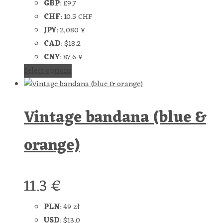
GBP
:
£9.7
CHF
:
10.5 CHF
JPY
:
2,080 ¥
CAD
:
$18.2
CNY
:
87.6 ¥
Select options
Vintage bandana (blue &
orange)
11.3
€
PLN
:
49 zł
USD
:
$13.0