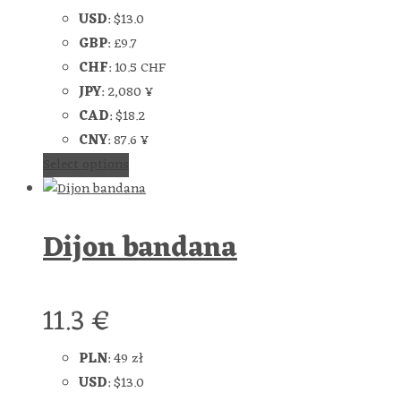
USD
:
$13.0
GBP
:
£9.7
CHF
:
10.5 CHF
JPY
:
2,080 ¥
CAD
:
$18.2
CNY
:
87.6 ¥
Select options
Dijon bandana
11.3
€
PLN
:
49 zł
USD
:
$13.0