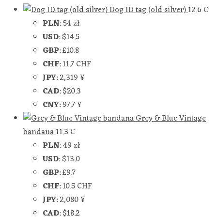
Dog ID tag (old silver)
12.6
€
PLN
:
54 zł
USD
:
$14.5
GBP
:
£10.8
CHF
:
11.7 CHF
JPY
:
2,319 ¥
CAD
:
$20.3
CNY
:
97.7 ¥
Grey & Blue Vintage
bandana
11.3
€
PLN
:
49 zł
USD
:
$13.0
GBP
:
£9.7
CHF
:
10.5 CHF
JPY
:
2,080 ¥
CAD
:
$18.2