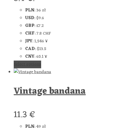
PLN
:
36 zł
USD
:
$9.6
GBP
:
£7.2
CHF
:
7.8 CHF
JPY
:
1,546 ¥
CAD
:
$13.5
CNY
:
65.1 ¥
Select options
Vintage bandana
11.3
€
PLN
:
49 zł