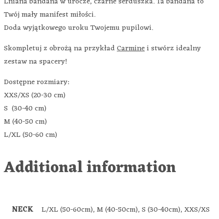
Lniana bandana w urocze, czarne serduszka. Ta bandana to
Twój mały manifest miłości.
Doda wyjątkowego uroku Twojemu pupilowi.
Skompletuj z obrożą na przykład
Carmine
i stwórz idealny
zestaw na spacery!
Dostępne rozmiary:
XXS/XS (20-30 cm)
S (30-40 cm)
M (40-50 cm)
L/XL (50-60 cm)
Additional information
NECK
L/XL (50-60cm), M (40-50cm), S (30-40cm), XXS/XS