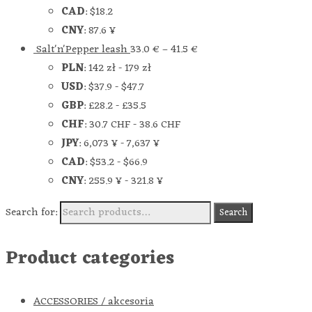
CAD
:
$18.2
CNY
:
87.6 ¥
Salt'n'Pepper leash
33.0
€
–
41.5
€
PLN
:
142 zł
-
179 zł
USD
:
$37.9
-
$47.7
GBP
:
£28.2
-
£35.5
CHF
:
30.7 CHF
-
38.6 CHF
JPY
:
6,073 ¥
-
7,637 ¥
CAD
:
$53.2
-
$66.9
CNY
:
255.9 ¥
-
321.8 ¥
Search for:
Search
Product categories
ACCESSORIES / akcesoria