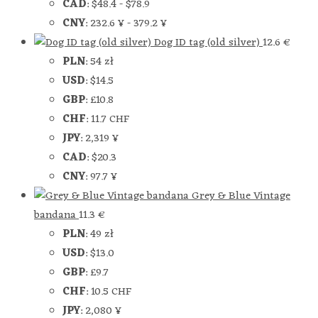
CAD
:
$48.4
-
$78.9
CNY
:
232.6 ¥
-
379.2 ¥
Dog ID tag (old silver)
12.6
€
PLN
:
54 zł
USD
:
$14.5
GBP
:
£10.8
CHF
:
11.7 CHF
JPY
:
2,319 ¥
CAD
:
$20.3
CNY
:
97.7 ¥
Grey & Blue Vintage
bandana
11.3
€
PLN
:
49 zł
USD
:
$13.0
GBP
:
£9.7
CHF
:
10.5 CHF
JPY
:
2,080 ¥