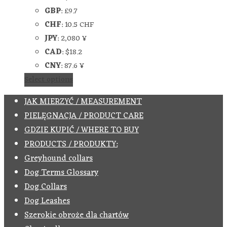
GBP
:
£9.7
CHF
:
10.5 CHF
JPY
:
2,080 ¥
CAD
:
$18.2
CNY
:
87.6 ¥
Select options
JAK MIERZYĆ / MEASUREMENT
PIELĘGNACJA / PRODUCT CARE
GDZIE KUPIĆ / WHERE TO BUY
PRODUCTS / PRODUKTY:
Greyhound collars
Dog Terms Glossary
Dog Collars
Dog Leashes
Szerokie obroże dla chartów