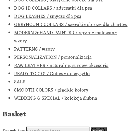
DOG COLLARS / klasyczne obroże dla psa
DOG ID COLLARS / adresatki dla psa
DOG LEASHES / smycze dla psa
GREYHOUND COLLARS / szerokie obroże dla chartów
MODERN & HAND PAINTED / ręcznie malowane
wzory
PATTERNS / wzory
PERSONALIZATION / personalizacja
RAW LEATHER / naturalne, surowe akcesoria
READY TO GO! / Gotowe do wysyłki
SALE
SMOOTH COLORS / gładkie kolory
WEDDING & SPECIAL / kolekcja ślubna
Basket