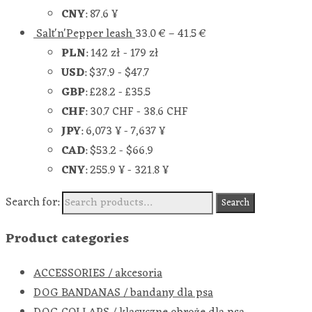
CNY
:
87.6 ¥
Salt'n'Pepper leash
33.0
€
–
41.5
€
PLN
:
142 zł
-
179 zł
USD
:
$37.9
-
$47.7
GBP
:
£28.2
-
£35.5
CHF
:
30.7 CHF
-
38.6 CHF
JPY
:
6,073 ¥
-
7,637 ¥
CAD
:
$53.2
-
$66.9
CNY
:
255.9 ¥
-
321.8 ¥
Search for:
Search
Product categories
ACCESSORIES / akcesoria
DOG BANDANAS / bandany dla psa