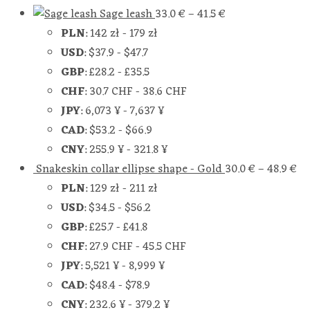
Sage leash
33.0
€
–
41.5
€
PLN
:
142 zł
-
179 zł
USD
:
$37.9
-
$47.7
GBP
:
£28.2
-
£35.5
CHF
:
30.7 CHF
-
38.6 CHF
JPY
:
6,073 ¥
-
7,637 ¥
CAD
:
$53.2
-
$66.9
CNY
:
255.9 ¥
-
321.8 ¥
Snakeskin collar ellipse shape - Gold
30.0
€
–
48.9
€
PLN
:
129 zł
-
211 zł
USD
:
$34.5
-
$56.2
GBP
:
£25.7
-
£41.8
CHF
:
27.9 CHF
-
45.5 CHF
JPY
:
5,521 ¥
-
8,999 ¥
CAD
:
$48.4
-
$78.9
CNY
:
232.6 ¥
-
379.2 ¥