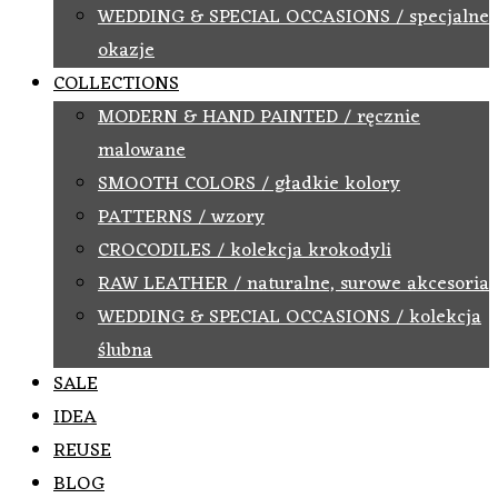
WEDDING & SPECIAL OCCASIONS / specjalne
okazje
COLLECTIONS
MODERN & HAND PAINTED / ręcznie
malowane
SMOOTH COLORS / gładkie kolory
PATTERNS / wzory
CROCODILES / kolekcja krokodyli
RAW LEATHER / naturalne, surowe akcesoria
WEDDING & SPECIAL OCCASIONS / kolekcja
ślubna
SALE
IDEA
REUSE
BLOG