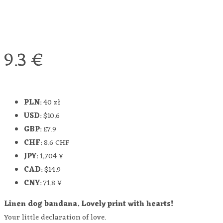
9.3
€
PLN
:
40 zł
USD
:
$10.6
GBP
:
£7.9
CHF
:
8.6 CHF
JPY
:
1,704 ¥
CAD
:
$14.9
CNY
:
71.8 ¥
Linen dog bandana. Lovely print with hearts!
Your little declaration of love.