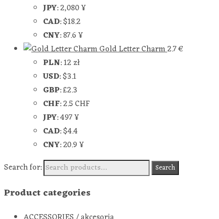
JPY
:
2,080 ¥
CAD
:
$18.2
CNY
:
87.6 ¥
Gold Letter Charm
2.7
€
PLN
:
12 zł
USD
:
$3.1
GBP
:
£2.3
CHF
:
2.5 CHF
JPY
:
497 ¥
CAD
:
$4.4
CNY
:
20.9 ¥
Search for:
Search
Product categories
ACCESSORIES / akcesoria