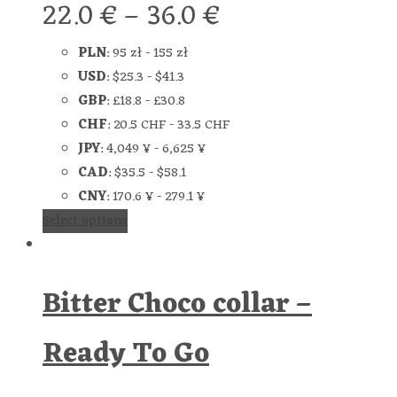
22.0
€
–
36.0
€
PLN
:
95 zł
-
155 zł
USD
:
$25.3
-
$41.3
GBP
:
£18.8
-
£30.8
CHF
:
20.5 CHF
-
33.5 CHF
JPY
:
4,049 ¥
-
6,625 ¥
CAD
:
$35.5
-
$58.1
CNY
:
170.6 ¥
-
279.1 ¥
Select options
Bitter Choco collar –
Ready To Go