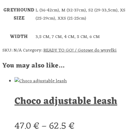
GREYHOUND
L (36-42cm), M (32-37cm), S2 (29-33,5cm), XS
SIZE
(25-29cm), XXS (21-25cm)
WIDTH
3,5 CM, 7 CM, 4 CM, 5 CM, 6 CM
SKU:
N/A
Category:
READY TO GO! / Gotowe do wysyłki
You may also like…
Choco adjustable leash
47.0
€
–
62.5
€