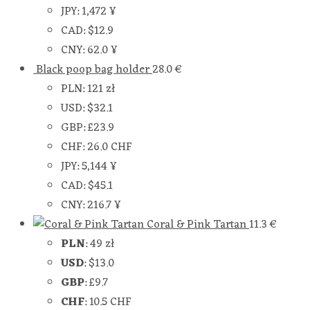
JPY
:
1,472 ¥
CAD
:
$12.9
CNY
:
62.0 ¥
Black poop bag holder
28.0
€
PLN
:
121 zł
USD
:
$32.1
GBP
:
£23.9
CHF
:
26.0 CHF
JPY
:
5,144 ¥
CAD
:
$45.1
CNY
:
216.7 ¥
Coral & Pink Tartan
11.3
€
PLN
:
49 zł
USD
:
$13.0
GBP
:
£9.7
CHF
:
10.5 CHF