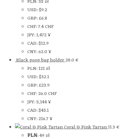
PLN
:
35 zł
USD
:
$9.2
GBP
:
£6.8
CHF
:
7.4 CHF
JPY
:
1,472 ¥
CAD
:
$12.9
CNY
:
62.0 ¥
Black poop bag holder
28.0
€
PLN
:
121 zł
USD
:
$32.1
GBP
:
£23.9
CHF
:
26.0 CHF
JPY
:
5,144 ¥
CAD
:
$45.1
CNY
:
216.7 ¥
Coral & Pink Tartan
11.3
€
PLN
:
49 zł