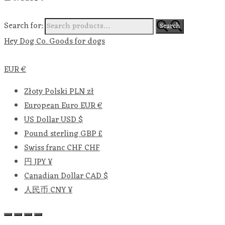
Search for:
Search
Hey Dog Co. Goods for dogs
EUR €
Złoty Polski
PLN zł
European Euro
EUR €
US Dollar
USD $
Pound sterling
GBP £
Swiss franc
CHF CHF
円
JPY ¥
Canadian Dollar
CAD $
人民币
CNY ¥