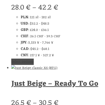
28.0
€
–
42.2
€
PLN
:
121 zł
-
182 zł
USD
:
$32.2
-
$48.5
GBP
:
£24.0
-
£36.1
CHF
:
26.1 CHF
-
39.3 CHF
JPY
:
5,153 ¥
-
7,766 ¥
CAD
:
$45.2
-
$68.1
CNY
:
217.1 ¥
-
327.2 ¥
Select options
Just Beige – Ready To Go
26.5
€
–
30.5
€