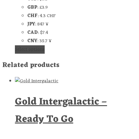
GBP
:
£3.9
CHF
:
4.3 CHF
JPY
:
847 ¥
CAD
:
$7.4
CNY
:
35.7 ¥
Select options
Related products
Gold Intergalactic –
Ready To Go