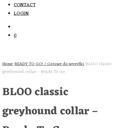
CONTACT
LOGIN
0
Home
/
READY TO GO! / Gotowe do wysyłki
/
BLOO classic
greyhound collar – Ready To Go
BLOO classic
greyhound collar –