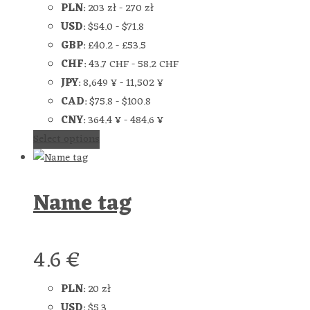
PLN
:
203 zł
-
270 zł
USD
:
$54.0
-
$71.8
GBP
:
£40.2
-
£53.5
CHF
:
43.7 CHF
-
58.2 CHF
JPY
:
8,649 ¥
-
11,502 ¥
CAD
:
$75.8
-
$100.8
CNY
:
364.4 ¥
-
484.6 ¥
Select options
Name tag
4.6
€
PLN
:
20 zł
USD
:
$5.3