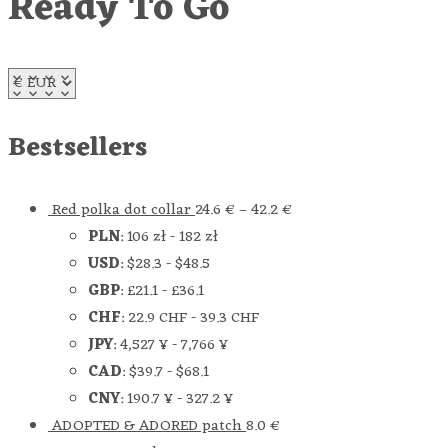
Ready To Go
Bestsellers
Red polka dot collar
24.6
€
–
42.2
€
PLN
:
106 zł
-
182 zł
USD
:
$28.3
-
$48.5
GBP
:
£21.1
-
£36.1
CHF
:
22.9 CHF
-
39.3 CHF
JPY
:
4,527 ¥
-
7,766 ¥
CAD
:
$39.7
-
$68.1
CNY
:
190.7 ¥
-
327.2 ¥
ADOPTED & ADORED patch
8.0
€