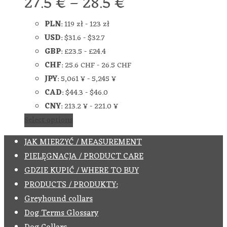
27.5
€
–
28.5
€
PLN
:
119 zł
-
123 zł
USD
:
$31.6
-
$32.7
GBP
:
£23.5
-
£24.4
CHF
:
25.6 CHF
-
26.5 CHF
JPY
:
5,061 ¥
-
5,245 ¥
CAD
:
$44.3
-
$46.0
CNY
:
213.2 ¥
-
221.0 ¥
Select options
JAK MIERZYĆ / MEASUREMENT
PIELĘGNACJA / PRODUCT CARE
GDZIE KUPIĆ / WHERE TO BUY
PRODUCTS / PRODUKTY:
Greyhound collars
Dog Terms Glossary