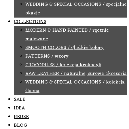
WEDDING & SPECIAL OCCASIONS / specjalne
okazje
COLLECTIONS
MODERN & HAND PAINTED / ręcznie
malowane
SMOOTH COLORS / gładkie kolory
PATTERNS / wzory
CROCODILES / kolekcja krokodyli
RAW LEATHER / naturalne, surowe akcesoria
WEDDING & SPECIAL OCCASIONS / kolekcja
ślubna
SALE
IDEA
REUSE
BLOG