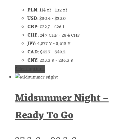
PLN
:
114 zł
-
132 zł
USD
:
$30.4
-
$35.0
GBP
:
£22.7
-
£26.1
CHF
:
24.7 CHF
-
28.4 CHF
JPY
:
4,877 ¥
-
5,613 ¥
CAD
:
$42.7
-
$49.2
CNY
:
205.5 ¥
-
236.5 ¥
Select options
Midsummer Night –
Ready To Go