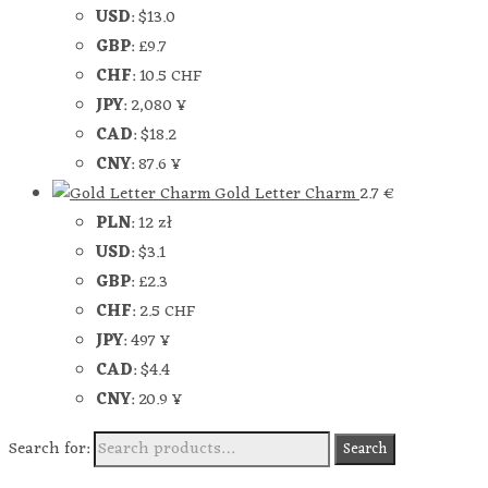
USD
:
$13.0
GBP
:
£9.7
CHF
:
10.5 CHF
JPY
:
2,080 ¥
CAD
:
$18.2
CNY
:
87.6 ¥
Gold Letter Charm
2.7
€
PLN
:
12 zł
USD
:
$3.1
GBP
:
£2.3
CHF
:
2.5 CHF
JPY
:
497 ¥
CAD
:
$4.4
CNY
:
20.9 ¥
Search for:
Search