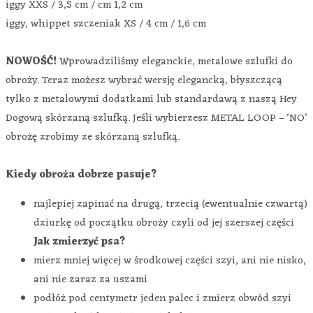
iggy XXS / 3,5 cm / cm 1,2 cm
iggy, whippet szczeniak XS / 4 cm / 1,6 cm
NOWOŚĆ!
Wprowadziliśmy eleganckie, metalowe szlufki do
obroży. Teraz możesz wybrać wersję elegancką, błyszczącą
tylko z metalowymi dodatkami lub standardawą z naszą Hey
Dogową skórzaną szlufką. Jeśli wybierzesz METAL LOOP – ‘NO’
obrożę zrobimy ze skórzaną szlufką.
Kiedy obroża dobrze pasuje?
najlepiej zapinać na drugą, trzecią (ewentualnie czwartą)
dziurkę od początku obroży czyli od jej szerszej części
Jak zmierzyć psa?
mierz mniej więcej w środkowej części szyi, ani nie nisko,
ani nie zaraz za uszami
podłóż pod centymetr jeden palec i zmierz obwód szyi