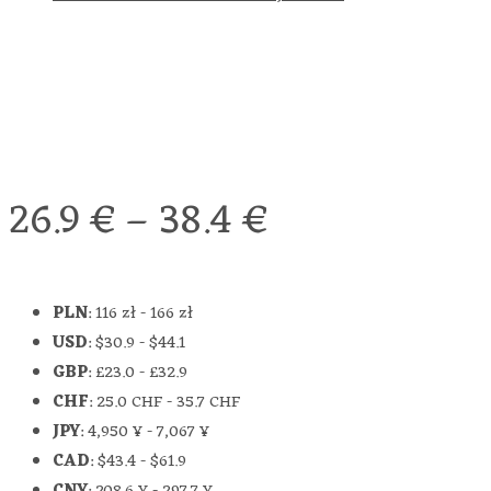
26.9
€
–
38.4
€
PLN
:
116 zł
-
166 zł
USD
:
$30.9
-
$44.1
GBP
:
£23.0
-
£32.9
CHF
:
25.0 CHF
-
35.7 CHF
JPY
:
4,950 ¥
-
7,067 ¥
CAD
:
$43.4
-
$61.9