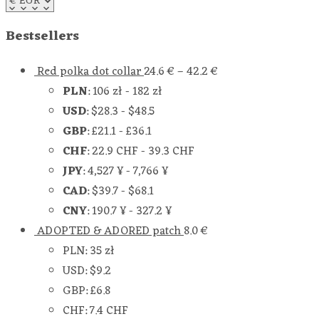
Bestsellers
Red polka dot collar
24.6
€
–
42.2
€
PLN
:
106 zł
-
182 zł
USD
:
$28.3
-
$48.5
GBP
:
£21.1
-
£36.1
CHF
:
22.9 CHF
-
39.3 CHF
JPY
:
4,527 ¥
-
7,766 ¥
CAD
:
$39.7
-
$68.1
CNY
:
190.7 ¥
-
327.2 ¥
ADOPTED & ADORED patch
8.0
€
PLN
:
35 zł
USD
:
$9.2
GBP
:
£6.8
CHF
:
7.4 CHF