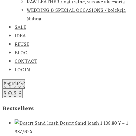
RAW LEATHER / naturalne, surowe akcesoria
WEDDING & SPECIAL OCCASIONS / kolekcja
ślubna
SALE
IDEA
REUSE
BLOG
CONTACT
LOGIN
Bestsellers
Desert Sand leash
1 108,80
¥
–
1
387,90
¥