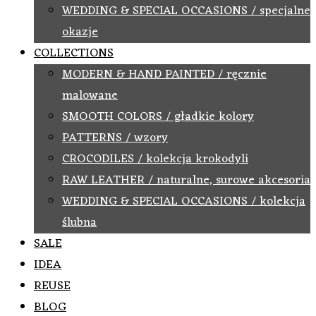
WEDDING & SPECIAL OCCASIONS / specjalne
okazje
COLLECTIONS
MODERN & HAND PAINTED / ręcznie
malowane
SMOOTH COLORS / gładkie kolory
PATTERNS / wzory
CROCODILES / kolekcja krokodyli
RAW LEATHER / naturalne, surowe akcesoria
WEDDING & SPECIAL OCCASIONS / kolekcja
ślubna
SALE
IDEA
REUSE
BLOG