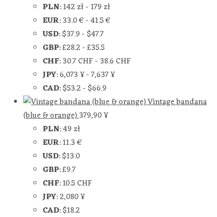
PLN
:
142 zł
-
179 zł
EUR
:
33.0 €
-
41.5 €
USD
:
$37.9
-
$47.7
GBP
:
£28.2
-
£35.5
CHF
:
30.7 CHF
-
38.6 CHF
JPY
:
6,073 ¥
-
7,637 ¥
CAD
:
$53.2
-
$66.9
Vintage bandana
(blue & orange)
379,90
¥
PLN
:
49 zł
EUR
:
11.3 €
USD
:
$13.0
GBP
:
£9.7
CHF
:
10.5 CHF
JPY
:
2,080 ¥
CAD
:
$18.2