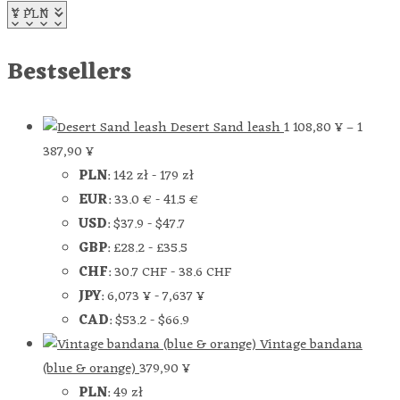
Bestsellers
Desert Sand leash
1 108,80
¥
–
1
387,90
¥
PLN
:
142 zł
-
179 zł
EUR
:
33.0 €
-
41.5 €
USD
:
$37.9
-
$47.7
GBP
:
£28.2
-
£35.5
CHF
:
30.7 CHF
-
38.6 CHF
JPY
:
6,073 ¥
-
7,637 ¥
CAD
:
$53.2
-
$66.9
Vintage bandana
(blue & orange)
379,90
¥
PLN
:
49 zł