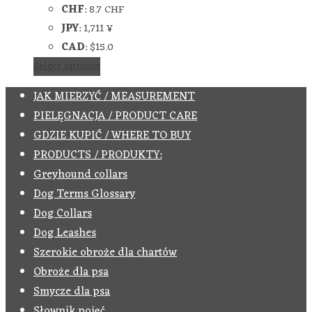
CHF
:
8.7 CHF
JPY
:
1,711 ¥
CAD
:
$15.0
Select options
JAK MIERZYĆ / MEASUREMENT
PIELĘGNACJA / PRODUCT CARE
GDZIE KUPIĆ / WHERE TO BUY
PRODUCTS / PRODUKTY:
Greyhound collars
Dog Terms Glossary
Dog Collars
Dog Leashes
Szerokie obroże dla chartów
Obroże dla psa
Smycze dla psa
Słownik pojęć