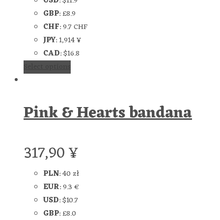
USD
:
$11.9
GBP
:
£8.9
CHF
:
9.7 CHF
JPY
:
1,914 ¥
CAD
:
$16.8
Select options
Pink & Hearts bandana
317,90
¥
PLN
:
40 zł
EUR
:
9.3 €
USD
:
$10.7
GBP
:
£8.0