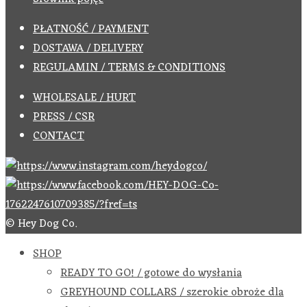
PŁATNOŚĆ / PAYMENT
DOSTAWA / DELIVERY
REGULAMIN / TERMS & CONDITIONS
WHOLESALE / HURT
PRESS / CSR
CONTACT
© Hey Dog Co.
SHOP
READY TO GO! / gotowe do wysłania
GREYHOUND COLLARS / szerokie obroże dla