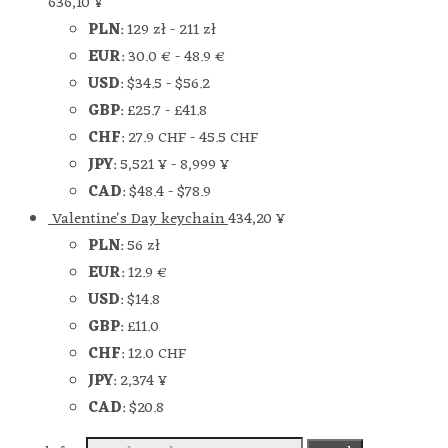
636,10
¥
PLN
:
129 zł
-
211 zł
EUR
:
30.0 €
-
48.9 €
USD
:
$34.5
-
$56.2
GBP
:
£25.7
-
£41.8
CHF
:
27.9 CHF
-
45.5 CHF
JPY
:
5,521 ¥
-
8,999 ¥
CAD
:
$48.4
-
$78.9
Valentine's Day keychain
434,20
¥
PLN
:
56 zł
EUR
:
12.9 €
USD
:
$14.8
GBP
:
£11.0
CHF
:
12.0 CHF
JPY
:
2,374 ¥
CAD
:
$20.8