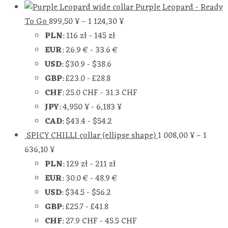
Purple Leopard - Ready
To Go
899,50
¥
–
1 124,30
¥
PLN
:
116 zł
-
145 zł
EUR
:
26.9 €
-
33.6 €
USD
:
$30.9
-
$38.6
GBP
:
£23.0
-
£28.8
CHF
:
25.0 CHF
-
31.3 CHF
JPY
:
4,950 ¥
-
6,183 ¥
CAD
:
$43.4
-
$54.2
SPICY CHILLI collar (ellipse shape)
1 008,00
¥
–
1
636,10
¥
PLN
:
129 zł
-
211 zł
EUR
:
30.0 €
-
48.9 €
USD
:
$34.5
-
$56.2
GBP
:
£25.7
-
£41.8
CHF
:
27.9 CHF
-
45.5 CHF