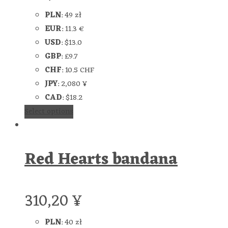
PLN
:
49 zł
EUR
:
11.3 €
USD
:
$13.0
GBP
:
£9.7
CHF
:
10.5 CHF
JPY
:
2,080 ¥
CAD
:
$18.2
Select options
Red Hearts bandana
310,20
¥
PLN
:
40 zł