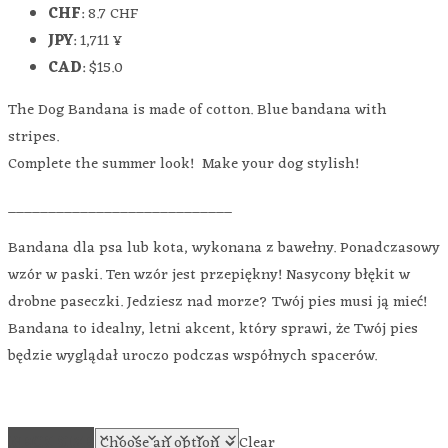
CHF
:
8.7 CHF
JPY
:
1,711 ¥
CAD
:
$15.0
The Dog Bandana is made of cotton. Blue bandana with
stripes.
Complete the summer look! Make your dog stylish!
____________________________
Bandana dla psa lub kota, wykonana z bawełny. Ponadczasowy
wzór w paski. Ten wzór jest przepiękny! Nasycony błękit w
drobne paseczki. Jedziesz nad morze? Twój pies musi ją mieć!
Bandana to idealny, letni akcent, który sprawi, że Twój pies
będzie wyglądał uroczo podczas współnych spacerów.
NECK SIZE
Clear