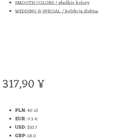
SMOOTH COLORS / gładkie kolory
WEDDING & SPECIAL / kolekcja ślubna
317,90
¥
PLN
:
40 zł
EUR
:
9.3 €
USD
:
$10.7
GBP
:
£8.0