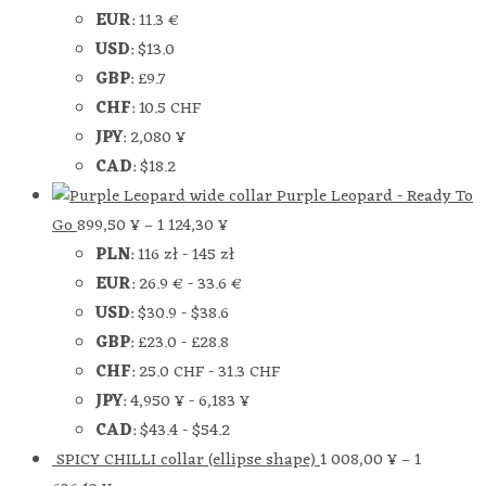
EUR
:
11.3 €
USD
:
$13.0
GBP
:
£9.7
CHF
:
10.5 CHF
JPY
:
2,080 ¥
CAD
:
$18.2
Purple Leopard - Ready To
Go
899,50
¥
–
1 124,30
¥
PLN
:
116 zł
-
145 zł
EUR
:
26.9 €
-
33.6 €
USD
:
$30.9
-
$38.6
GBP
:
£23.0
-
£28.8
CHF
:
25.0 CHF
-
31.3 CHF
JPY
:
4,950 ¥
-
6,183 ¥
CAD
:
$43.4
-
$54.2
SPICY CHILLI collar (ellipse shape)
1 008,00
¥
–
1