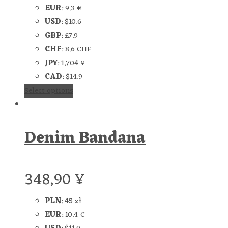
EUR
:
9.3 €
USD
:
$10.6
GBP
:
£7.9
CHF
:
8.6 CHF
JPY
:
1,704 ¥
CAD
:
$14.9
Select options
Denim Bandana
348,90
¥
PLN
:
45 zł
EUR
:
10.4 €