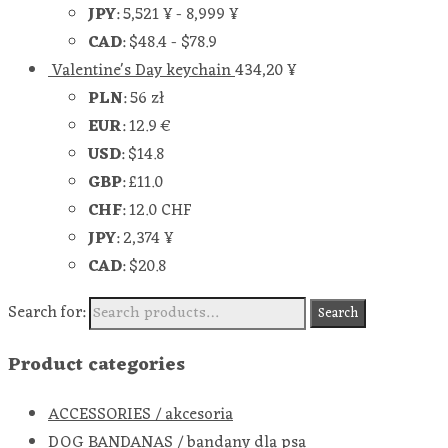
JPY
:
5,521 ¥
-
8,999 ¥
CAD
:
$48.4
-
$78.9
Valentine's Day keychain
434,20
¥
PLN
:
56 zł
EUR
:
12.9 €
USD
:
$14.8
GBP
:
£11.0
CHF
:
12.0 CHF
JPY
:
2,374 ¥
CAD
:
$20.8
Search for:
Search
Product categories
ACCESSORIES / akcesoria
DOG BANDANAS / bandany dla psa