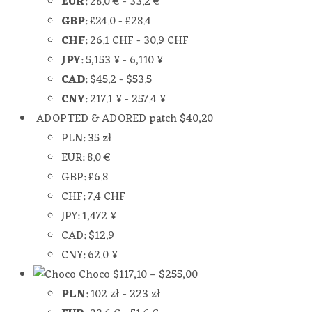
EUR
:
28.0 €
-
33.2 €
GBP
:
£24.0
-
£28.4
CHF
:
26.1 CHF
-
30.9 CHF
JPY
:
5,153 ¥
-
6,110 ¥
CAD
:
$45.2
-
$53.5
CNY
:
217.1 ¥
-
257.4 ¥
ADOPTED & ADORED patch
$
40,20
PLN
:
35 zł
EUR
:
8.0 €
GBP
:
£6.8
CHF
:
7.4 CHF
JPY
:
1,472 ¥
CAD
:
$12.9
CNY
:
62.0 ¥
Choco
$
117,10
–
$
255,00
PLN
:
102 zł
-
223 zł