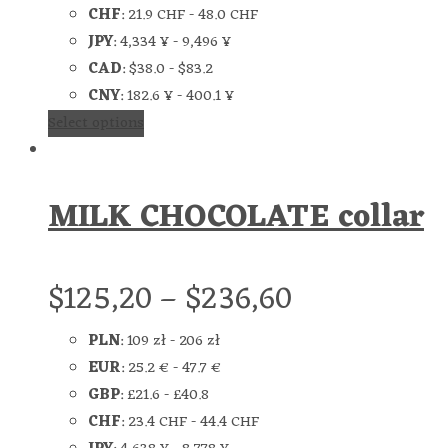
CHF
:
21.9 CHF
-
48.0 CHF
JPY
:
4,334 ¥
-
9,496 ¥
CAD
:
$38.0
-
$83.2
CNY
:
182.6 ¥
-
400.1 ¥
Select options
MILK CHOCOLATE collar
$
125,20
–
$
236,60
PLN
:
109 zł
-
206 zł
EUR
:
25.2 €
-
47.7 €
GBP
:
£21.6
-
£40.8
CHF
:
23.4 CHF
-
44.4 CHF