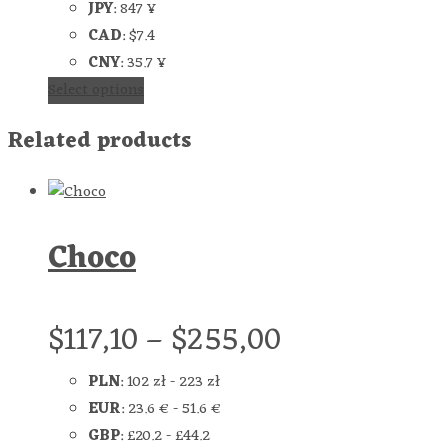
JPY
:
847 ¥
CAD
:
$7.4
CNY
:
35.7 ¥
Select options
Related products
Choco
$
117,10
–
$
255,00
PLN
:
102 zł
-
223 zł
EUR
:
23.6 €
-
51.6 €
GBP
:
£20.2
-
£44.2