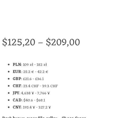
$
125,20
–
$
209,00
PLN
:
109 zł
-
182 zł
EUR
:
25.2 €
-
42.2 €
GBP
:
£21.6
-
£36.1
CHF
:
23.4 CHF
-
39.3 CHF
JPY
:
4,638 ¥
-
7,766 ¥
CAD
:
$40.6
-
$68.1
CNY
:
195.4 ¥
-
327.2 ¥