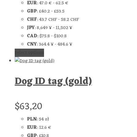
EUR
:
47.0 €
-
62.5 €
GBP
:
£40.2
-
£53.5
CHF
:
43.7 CHF
-
58.2 CHF
JPY
:
8,649 ¥
-
11,502 ¥
CAD
:
$75.8
-
$100.8
CNY
:
364.4 ¥
-
484.6 ¥
Select options
Dog ID tag (gold)
$
63,20
PLN
:
54 zł
EUR
:
12.6 €
GBP
:
£10.8