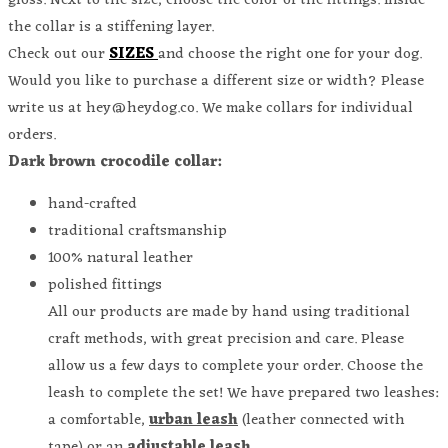
gloss. N
ext to the size, choose the color of the fittings.
Inside
the collar is a stiffening layer.
Check out our
SIZES
and choose the right one for your dog.
Would you like to purchase a different size or width? Please
write us at hey@heydog.co. We make collars for individual
orders.
Dark brown crocodile collar:
hand-crafted
traditional craftsmanship
100% natural leather
polished fittings
All our products are made by hand using traditional
craft methods, with great precision and care. Please
allow us a few days to complete your order. Choose the
leash to complete the set! We have prepared two leashes:
a comfortable,
urban leash
(leather connected with
tape) or an
adjustable leash
.