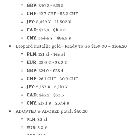
GBP
:
£40.2
-
£53.5
CHF
:
43.7 CHF
-
58.2 CHF
JPY
:
8,649 ¥
-
11,502 ¥
CAD
:
$75.8
-
$100.8
CNY
:
364.4 ¥
-
484.6 ¥
Leopard metallic gold - Ready To Go
$
139,00
–
$
164,20
PLN
:
121 zł
-
143 zł
EUR
:
28.0 €
-
33.2 €
GBP
:
£24.0
-
£28.4
CHF
:
26.1 CHF
-
30.9 CHF
JPY
:
5,153 ¥
-
6,110 ¥
CAD
:
$45.2
-
$53.5
CNY
:
217.1 ¥
-
257.4 ¥
ADOPTED & ADORED patch
$
40,20
PLN
:
35 zł
EUR
:
8.0 €