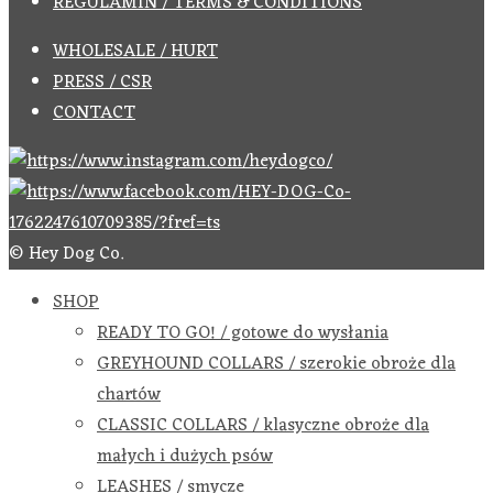
REGULAMIN / TERMS & CONDITIONS
WHOLESALE / HURT
PRESS / CSR
CONTACT
© Hey Dog Co.
SHOP
READY TO GO! / gotowe do wysłania
GREYHOUND COLLARS / szerokie obroże dla
chartów
CLASSIC COLLARS / klasyczne obroże dla
małych i dużych psów
LEASHES / smycze