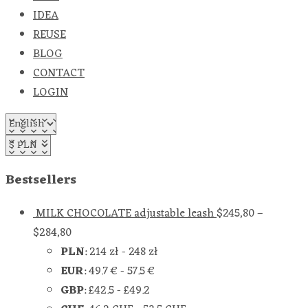
IDEA
REUSE
BLOG
CONTACT
LOGIN
Bestsellers
MILK CHOCOLATE adjustable leash
$
245,80
–
$
284,80
PLN
:
214 zł
-
248 zł
EUR
:
49.7 €
-
57.5 €
GBP
:
£42.5
-
£49.2