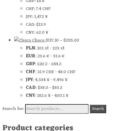
GBP
:
£6.8
CHF
:
7.4 CHF
JPY
:
1,472 ¥
CAD
:
$12.9
CNY
:
62.0 ¥
Choco
$
117,10
–
$
255,00
PLN
:
102 zł
-
223 zł
EUR
:
23.6 €
-
51.6 €
GBP
:
£20.2
-
£44.2
CHF
:
21.9 CHF
-
48.0 CHF
JPY
:
4,334 ¥
-
9,496 ¥
CAD
:
$38.0
-
$83.2
CNY
:
182.6 ¥
-
400.1 ¥
Search for:
Search
Product categories