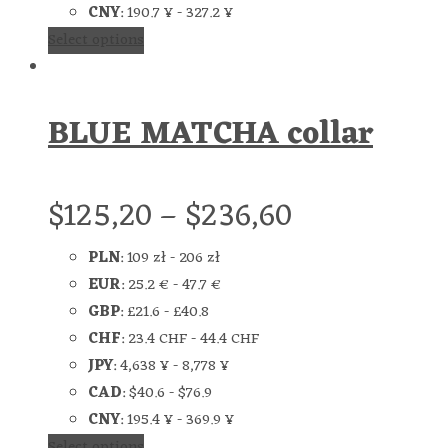
CNY
:
190.7 ¥
-
327.2 ¥
Select options
BLUE MATCHA collar
$
125,20
–
$
236,60
PLN
:
109 zł
-
206 zł
EUR
:
25.2 €
-
47.7 €
GBP
:
£21.6
-
£40.8
CHF
:
23.4 CHF
-
44.4 CHF
JPY
:
4,638 ¥
-
8,778 ¥
CAD
:
$40.6
-
$76.9
CNY
:
195.4 ¥
-
369.9 ¥
Select options