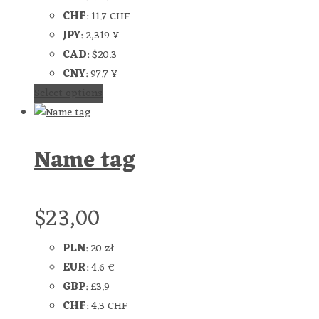
CHF
:
11.7 CHF
JPY
:
2,319 ¥
CAD
:
$20.3
CNY
:
97.7 ¥
Select options
Name tag
$
23,00
PLN
:
20 zł
EUR
:
4.6 €
GBP
:
£3.9
CHF
:
4.3 CHF