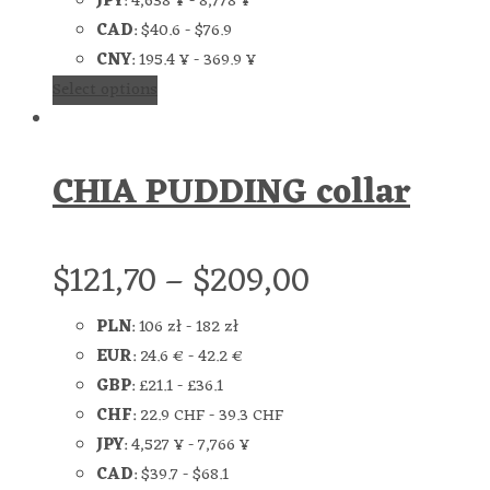
JPY
:
4,638 ¥
-
8,778 ¥
CAD
:
$40.6
-
$76.9
CNY
:
195.4 ¥
-
369.9 ¥
Select options
CHIA PUDDING collar
$
121,70
–
$
209,00
PLN
:
106 zł
-
182 zł
EUR
:
24.6 €
-
42.2 €
GBP
:
£21.1
-
£36.1
CHF
:
22.9 CHF
-
39.3 CHF
JPY
:
4,527 ¥
-
7,766 ¥
CAD
:
$39.7
-
$68.1