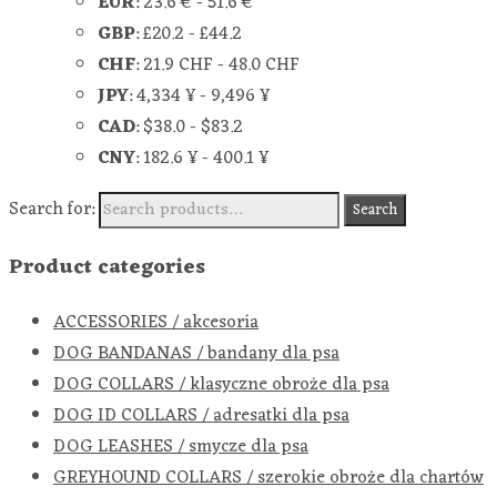
EUR
:
23.6 €
-
51.6 €
GBP
:
£20.2
-
£44.2
CHF
:
21.9 CHF
-
48.0 CHF
JPY
:
4,334 ¥
-
9,496 ¥
CAD
:
$38.0
-
$83.2
CNY
:
182.6 ¥
-
400.1 ¥
Search for:
Search
Product categories
ACCESSORIES / akcesoria
DOG BANDANAS / bandany dla psa
DOG COLLARS / klasyczne obroże dla psa
DOG ID COLLARS / adresatki dla psa
DOG LEASHES / smycze dla psa
GREYHOUND COLLARS / szerokie obroże dla chartów