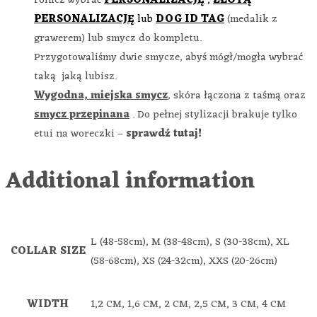
rónież wybrać
PERSONALIZACJĘ
,
ZŁOTĄ
PERSONALIZACJĘ
lub
DOG ID TAG
(medalik z
grawerem) lub smycz do kompletu.
Przygotowaliśmy dwie smycze, abyś mógł/mogła wybrać
taką jaką lubisz.
Wygodna, miejska smycz
, skóra łączona z taśmą oraz
smycz przepinana
. Do pełnej stylizacji brakuje tylko
etui na woreczki –
sprawdź tutaj!
Additional information
L (48-58cm), M (38-48cm), S (30-38cm), XL
COLLAR SIZE
(58-68cm), XS (24-32cm), XXS (20-26cm)
WIDTH
1,2 CM, 1,6 CM, 2 CM, 2,5 CM, 3 CM, 4 CM