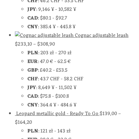
CHF
:
46.2 CHF
-
53.5 CHF
JPY
:
9,146 ¥
-
10,582 ¥
CAD
:
$80.1
-
$92.7
CNY
:
385.4 ¥
-
445.8 ¥
Cognac adjustable leash
$
233,10
–
$
308,90
PLN
:
203 zł
-
270 zł
EUR
:
47.0 €
-
62.5 €
GBP
:
£40.2
-
£53.5
CHF
:
43.7 CHF
-
58.2 CHF
JPY
:
8,649 ¥
-
11,502 ¥
CAD
:
$75.8
-
$100.8
CNY
:
364.4 ¥
-
484.6 ¥
Leopard metallic gold - Ready To Go
$
139,00
–
$
164,20
PLN
:
121 zł
-
143 zł