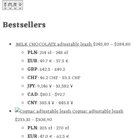
Bestsellers
MILK CHOCOLATE adjustable leash
$
245,80
–
$
284,80
PLN
:
214 zł
-
248 zł
EUR
:
49.7 €
-
57.5 €
GBP
:
£42.5
-
£49.2
CHF
:
46.2 CHF
-
53.5 CHF
JPY
:
9,146 ¥
-
10,582 ¥
CAD
:
$80.1
-
$92.7
CNY
:
385.4 ¥
-
445.8 ¥
Cognac adjustable leash
$
233,10
–
$
308,90
PLN
:
203 zł
-
270 zł
EUR
:
47.0 €
-
62.5 €