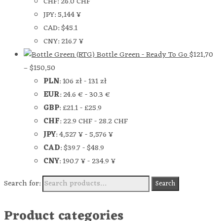
CHF
:
26.0 CHF
JPY
:
5,144 ¥
CAD
:
$45.1
CNY
:
216.7 ¥
Bottle Green - Ready To Go
$
121,70
–
$
150,50
PLN
:
106 zł
-
131 zł
EUR
:
24.6 €
-
30.3 €
GBP
:
£21.1
-
£25.9
CHF
:
22.9 CHF
-
28.2 CHF
JPY
:
4,527 ¥
-
5,576 ¥
CAD
:
$39.7
-
$48.9
CNY
:
190.7 ¥
-
234.9 ¥
Search for:
Search
Product categories