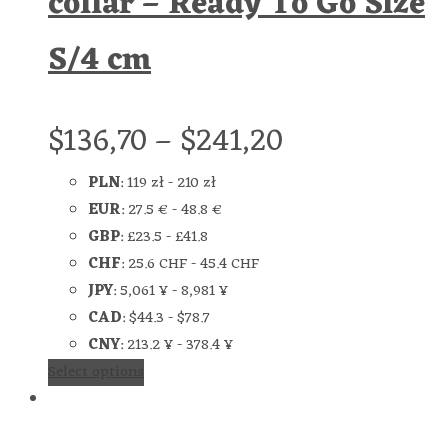
collar – Ready To Go Size
S/4 cm
$
136,70
–
$
241,20
PLN
:
119 zł
-
210 zł
EUR
:
27.5 €
-
48.8 €
GBP
:
£23.5
-
£41.8
CHF
:
25.6 CHF
-
45.4 CHF
JPY
:
5,061 ¥
-
8,981 ¥
CAD
:
$44.3
-
$78.7
CNY
:
213.2 ¥
-
378.4 ¥
Select options