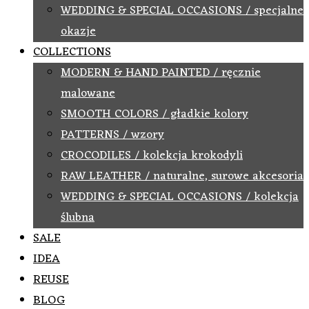
WEDDING & SPECIAL OCCASIONS / specjalne
okazje
COLLECTIONS
MODERN & HAND PAINTED / ręcznie
malowane
SMOOTH COLORS / gładkie kolory
PATTERNS / wzory
CROCODILES / kolekcja krokodyli
RAW LEATHER / naturalne, surowe akcesoria
WEDDING & SPECIAL OCCASIONS / kolekcja
ślubna
SALE
IDEA
REUSE
BLOG