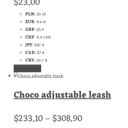
$
23,00
PLN
:
20 zł
EUR
:
4.6 €
GBP
:
£3.9
CHF
:
4.3 CHF
JPY
:
847 ¥
CAD
:
$7.4
CNY
:
35.7 ¥
Select options
Choco adjustable leash
$
233,10
–
$
308,90