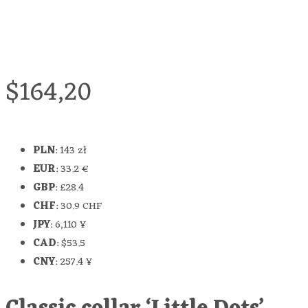
$
164,20
PLN
:
143 zł
EUR
:
33.2 €
GBP
:
£28.4
CHF
:
30.9 CHF
JPY
:
6,110 ¥
CAD
:
$53.5
CNY
:
257.4 ¥