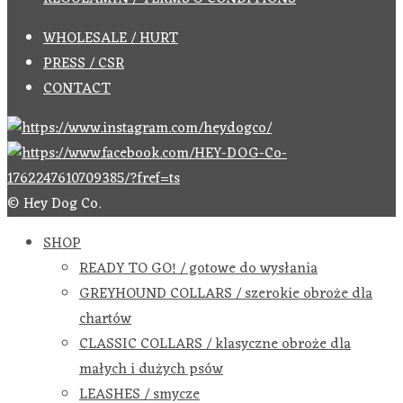
WHOLESALE / HURT
PRESS / CSR
CONTACT
© Hey Dog Co.
SHOP
READY TO GO! / gotowe do wysłania
GREYHOUND COLLARS / szerokie obroże dla
chartów
CLASSIC COLLARS / klasyczne obroże dla
małych i dużych psów
LEASHES / smycze