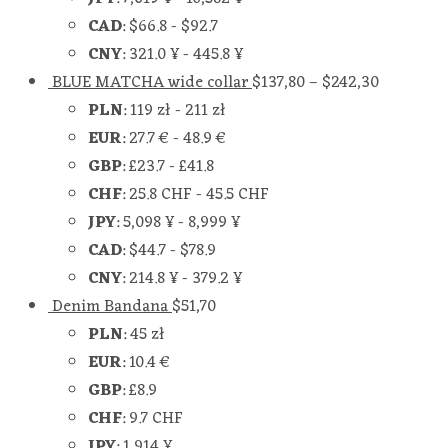
CAD
:
$66.8
-
$92.7
CNY
:
321.0 ¥
-
445.8 ¥
BLUE MATCHA wide collar
$
137,80
–
$
242,30
PLN
:
119 zł
-
211 zł
EUR
:
27.7 €
-
48.9 €
GBP
:
£23.7
-
£41.8
CHF
:
25.8 CHF
-
45.5 CHF
JPY
:
5,098 ¥
-
8,999 ¥
CAD
:
$44.7
-
$78.9
CNY
:
214.8 ¥
-
379.2 ¥
Denim Bandana
$
51,70
PLN
:
45 zł
EUR
:
10.4 €
GBP
:
£8.9
CHF
:
9.7 CHF
JPY
:
1,914 ¥