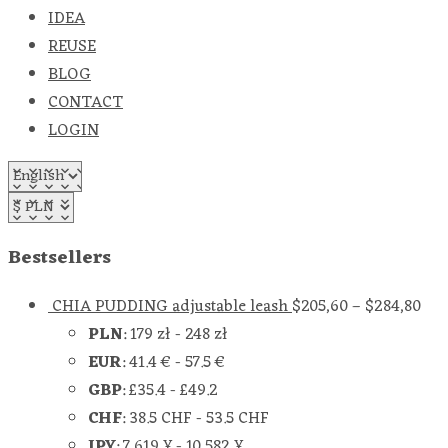
IDEA
REUSE
BLOG
CONTACT
LOGIN
Bestsellers
CHIA PUDDING adjustable leash
$
205,60
–
$
284,80
PLN
:
179 zł
-
248 zł
EUR
:
41.4 €
-
57.5 €
GBP
:
£35.4
-
£49.2
CHF
:
38.5 CHF
-
53.5 CHF
JPY
:
7,619 ¥
-
10,582 ¥