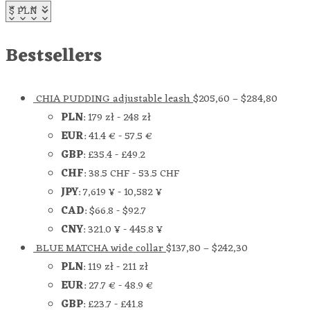
Bestsellers
CHIA PUDDING adjustable leash
$
205,60
–
$
284,80
PLN
:
179 zł
-
248 zł
EUR
:
41.4 €
-
57.5 €
GBP
:
£35.4
-
£49.2
CHF
:
38.5 CHF
-
53.5 CHF
JPY
:
7,619 ¥
-
10,582 ¥
CAD
:
$66.8
-
$92.7
CNY
:
321.0 ¥
-
445.8 ¥
BLUE MATCHA wide collar
$
137,80
–
$
242,30
PLN
:
119 zł
-
211 zł
EUR
:
27.7 €
-
48.9 €
GBP
:
£23.7
-
£41.8