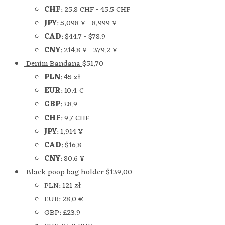
CHF
:
25.8 CHF
-
45.5 CHF
JPY
:
5,098 ¥
-
8,999 ¥
CAD
:
$44.7
-
$78.9
CNY
:
214.8 ¥
-
379.2 ¥
Denim Bandana
$
51,70
PLN
:
45 zł
EUR
:
10.4 €
GBP
:
£8.9
CHF
:
9.7 CHF
JPY
:
1,914 ¥
CAD
:
$16.8
CNY
:
80.6 ¥
Black poop bag holder
$
139,00
PLN
:
121 zł
EUR
:
28.0 €
GBP
:
£23.9