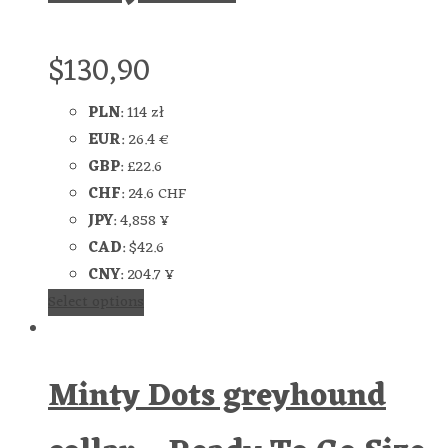
$
130,90
PLN
:
114 zł
EUR
:
26.4 €
GBP
:
£22.6
CHF
:
24.6 CHF
JPY
:
4,858 ¥
CAD
:
$42.6
CNY
:
204.7 ¥
Select options
Minty Dots greyhound