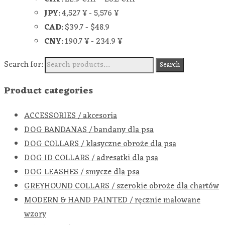
JPY
:
4,527 ¥
-
5,576 ¥
CAD
:
$39.7
-
$48.9
CNY
:
190.7 ¥
-
234.9 ¥
Search for:
Search
Product categories
ACCESSORIES / akcesoria
DOG BANDANAS / bandany dla psa
DOG COLLARS / klasyczne obroże dla psa
DOG ID COLLARS / adresatki dla psa
DOG LEASHES / smycze dla psa
GREYHOUND COLLARS / szerokie obroże dla chartów
MODERN & HAND PAINTED / ręcznie malowane
wzory