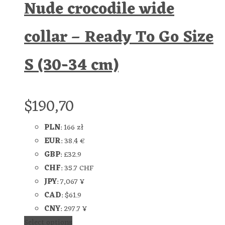
Nude crocodile wide
collar – Ready To Go Size
S (30-34 cm)
$
190,70
PLN
:
166 zł
EUR
:
38.4 €
GBP
:
£32.9
CHF
:
35.7 CHF
JPY
:
7,067 ¥
CAD
:
$61.9
CNY
:
297.7 ¥
Select options