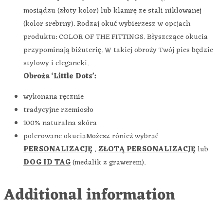
mosiądzu (złoty kolor) lub klamrę ze stali niklowanej
(kolor srebrny). Rodzaj okuć wybierzesz w opcjach
produktu: COLOR OF THE FITTINGS. Błyszczące okucia
przypominają biżuterię. W takiej obroży Twój pies będzie
stylowy i elegancki.
Obroża ‘Little Dots’:
wykonana ręcznie
tradycyjne rzemiosło
100% naturalna skóra
polerowane okuciaMożesz rónież wybrać
PERSONALIZACJĘ
,
ZŁOTĄ PERSONALIZACJĘ
lub
DOG ID TAG
(medalik z grawerem).
Additional information