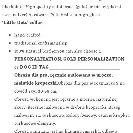
black dots. High quality solid brass (gold) or nickel-plated
steel (silver) hardware. Polished to a high gloss.
‘Little Dots’ collar:
hand-crafted
traditional craftsmanship
100% natural leatherYou can also choose a
PERSONALIZATION
,
GOLD PERSONALIZATION
,
or
DOG ID TAG
______________________________
Obroża dla psa, ręcznie malowana w urocze,
malutkie kropeczki.
Obroża dla psa w rozmiarze S na
obwód szyi 30-38 cm.
Obroża wykonana jest ręcznie z mocnej, naturalnej
skóry. Recznie malowana w drobne kropeczki. Brzeg
malowany na turkusowo. Kolory: beżowy, czarne kropki i
turkusowe elementy.
Obroża zapinana jest na klamrę rymarską, odlew z