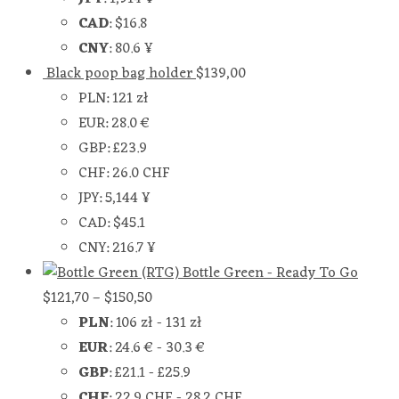
CAD
:
$16.8
CNY
:
80.6 ¥
Black poop bag holder
$
139,00
PLN
:
121 zł
EUR
:
28.0 €
GBP
:
£23.9
CHF
:
26.0 CHF
JPY
:
5,144 ¥
CAD
:
$45.1
CNY
:
216.7 ¥
Bottle Green - Ready To Go
$
121,70
–
$
150,50
PLN
:
106 zł
-
131 zł
EUR
:
24.6 €
-
30.3 €
GBP
:
£21.1
-
£25.9
CHF
:
22.9 CHF
-
28.2 CHF