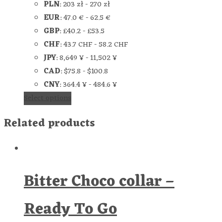
PLN
:
203 zł
-
270 zł
EUR
:
47.0 €
-
62.5 €
GBP
:
£40.2
-
£53.5
CHF
:
43.7 CHF
-
58.2 CHF
JPY
:
8,649 ¥
-
11,502 ¥
CAD
:
$75.8
-
$100.8
CNY
:
364.4 ¥
-
484.6 ¥
Select options
Related products
Bitter Choco collar –
Ready To Go