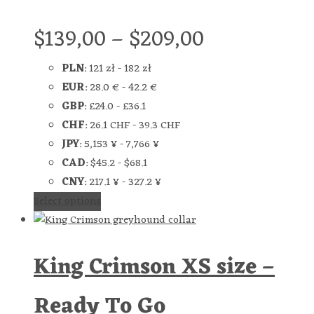
$
139,00
–
$
209,00
PLN
:
121 zł
-
182 zł
EUR
:
28.0 €
-
42.2 €
GBP
:
£24.0
-
£36.1
CHF
:
26.1 CHF
-
39.3 CHF
JPY
:
5,153 ¥
-
7,766 ¥
CAD
:
$45.2
-
$68.1
CNY
:
217.1 ¥
-
327.2 ¥
Select options
King Crimson XS size –
Ready To Go