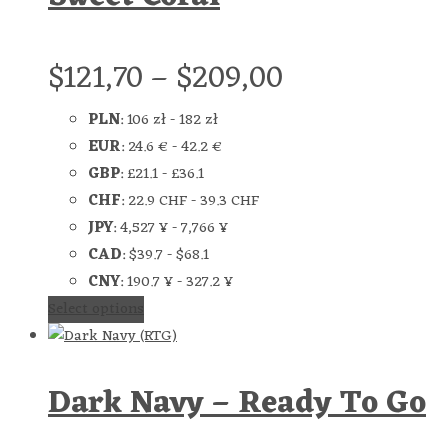
$
121,70
–
$
209,00
PLN
:
106 zł
-
182 zł
EUR
:
24.6 €
-
42.2 €
GBP
:
£21.1
-
£36.1
CHF
:
22.9 CHF
-
39.3 CHF
JPY
:
4,527 ¥
-
7,766 ¥
CAD
:
$39.7
-
$68.1
CNY
:
190.7 ¥
-
327.2 ¥
Select options
Dark Navy – Ready To Go