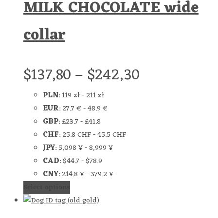
MILK CHOCOLATE wide
collar
$
137,80
–
$
242,30
PLN
:
119 zł
-
211 zł
EUR
:
27.7 €
-
48.9 €
GBP
:
£23.7
-
£41.8
CHF
:
25.8 CHF
-
45.5 CHF
JPY
:
5,098 ¥
-
8,999 ¥
CAD
:
$44.7
-
$78.9
CNY
:
214.8 ¥
-
379.2 ¥
Select options