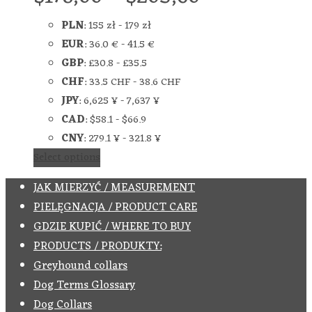
PLN
:
155 zł
-
179 zł
EUR
:
36.0 €
-
41.5 €
GBP
:
£30.8
-
£35.5
CHF
:
33.5 CHF
-
38.6 CHF
JPY
:
6,625 ¥
-
7,637 ¥
CAD
:
$58.1
-
$66.9
CNY
:
279.1 ¥
-
321.8 ¥
Select options
JAK MIERZYĆ / MEASUREMENT
PIELĘGNACJA / PRODUCT CARE
GDZIE KUPIĆ / WHERE TO BUY
PRODUCTS / PRODUKTY:
Greyhound collars
Dog Terms Glossary
Dog Collars