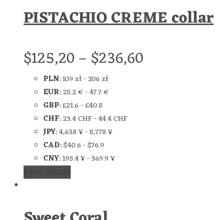
PISTACHIO CREME collar
$
125,20
–
$
236,60
PLN
:
109 zł
-
206 zł
EUR
:
25.2 €
-
47.7 €
GBP
:
£21.6
-
£40.8
CHF
:
23.4 CHF
-
44.4 CHF
JPY
:
4,638 ¥
-
8,778 ¥
CAD
:
$40.6
-
$76.9
CNY
:
195.4 ¥
-
369.9 ¥
Select options
Sweet Coral