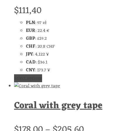
$
111,40
PLN
:
97 zł
EUR
:
22.4 €
GBP
:
£19.2
CHF
:
20.8 CHF
JPY
:
4,122 ¥
CAD
:
$36.1
CNY
:
173.7 ¥
Select options
Coral with grey tape
$
178,00
–
$
205,60