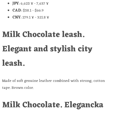
JPY
:
6,625 ¥
-
7,637 ¥
CAD
:
$58.1
-
$66.9
CNY
:
279.1 ¥
-
321.8 ¥
Milk Chocolate leash.
Elegant and stylish city
leash.
Made of soft genuine leather combined with strong, cotton
tape. Brown color.
Milk Chocolate. Elegancka