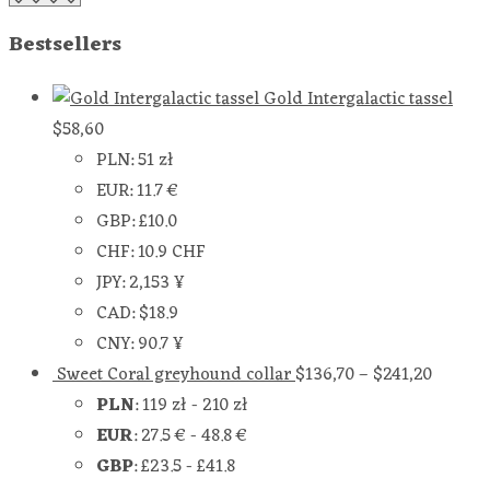
Bestsellers
Gold Intergalactic tassel
$
58,60
PLN
:
51 zł
EUR
:
11.7 €
GBP
:
£10.0
CHF
:
10.9 CHF
JPY
:
2,153 ¥
CAD
:
$18.9
CNY
:
90.7 ¥
Sweet Coral greyhound collar
$
136,70
–
$
241,20
PLN
:
119 zł
-
210 zł
EUR
:
27.5 €
-
48.8 €
GBP
:
£23.5
-
£41.8