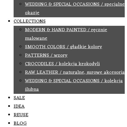
WEDDING & SPECIAL OCCASIONS / specjalne
okazje
COLLECTIONS
MODERN & HAND PAINTED / ręcznie
malowane
SMOOTH COLORS / gładkie kolory
PATTERNS / wzory
CROCODILES / kolekcja krokodyli
RAW LEATHER / naturalne, surowe akcesoria
WEDDING & SPECIAL OCCASIONS / kolekcja
ślubna
SALE
IDEA
REUSE
BLOG