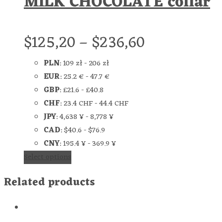
MILK CHOCOLATE collar
$
125,20
–
$
236,60
PLN
:
109 zł
-
206 zł
EUR
:
25.2 €
-
47.7 €
GBP
:
£21.6
-
£40.8
CHF
:
23.4 CHF
-
44.4 CHF
JPY
:
4,638 ¥
-
8,778 ¥
CAD
:
$40.6
-
$76.9
CNY
:
195.4 ¥
-
369.9 ¥
Select options
Related products