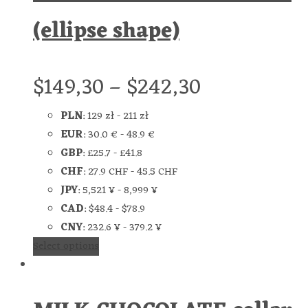
(ellipse shape)
$
149,30
–
$
242,30
PLN
:
129 zł
-
211 zł
EUR
:
30.0 €
-
48.9 €
GBP
:
£25.7
-
£41.8
CHF
:
27.9 CHF
-
45.5 CHF
JPY
:
5,521 ¥
-
8,999 ¥
CAD
:
$48.4
-
$78.9
CNY
:
232.6 ¥
-
379.2 ¥
Select options