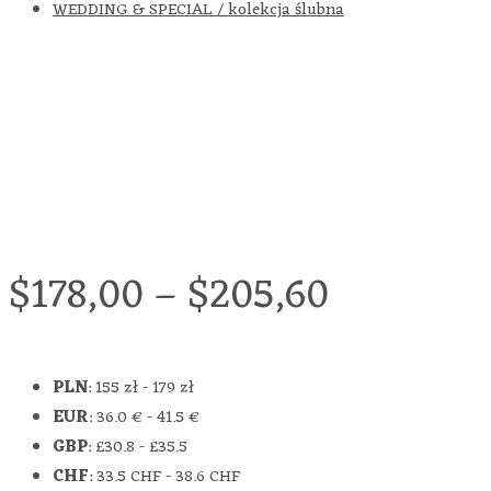
WEDDING & SPECIAL / kolekcja ślubna
$
178,00
–
$
205,60
PLN
:
155 zł
-
179 zł
EUR
:
36.0 €
-
41.5 €
GBP
:
£30.8
-
£35.5
CHF
:
33.5 CHF
-
38.6 CHF