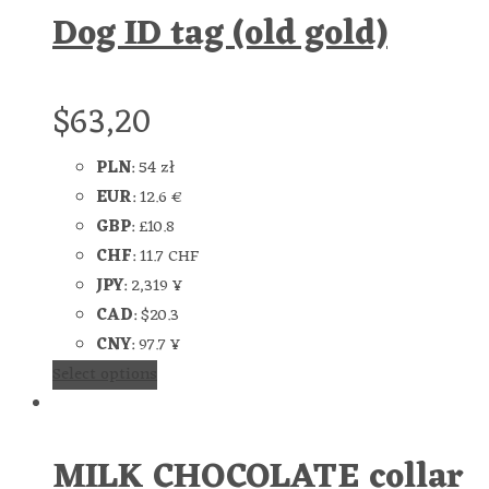
Dog ID tag (old gold)
$
63,20
PLN
:
54 zł
EUR
:
12.6 €
GBP
:
£10.8
CHF
:
11.7 CHF
JPY
:
2,319 ¥
CAD
:
$20.3
CNY
:
97.7 ¥
Select options
MILK CHOCOLATE collar