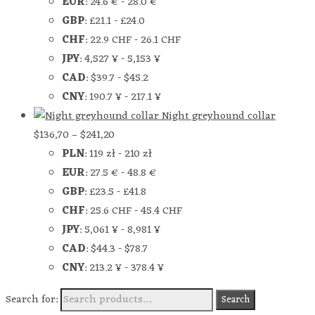
EUR
:
24.6 €
-
28.0 €
GBP
:
£21.1
-
£24.0
CHF
:
22.9 CHF
-
26.1 CHF
JPY
:
4,527 ¥
-
5,153 ¥
CAD
:
$39.7
-
$45.2
CNY
:
190.7 ¥
-
217.1 ¥
Night greyhound collar
$
136,70
–
$
241,20
PLN
:
119 zł
-
210 zł
EUR
:
27.5 €
-
48.8 €
GBP
:
£23.5
-
£41.8
CHF
:
25.6 CHF
-
45.4 CHF
JPY
:
5,061 ¥
-
8,981 ¥
CAD
:
$44.3
-
$78.7
CNY
:
213.2 ¥
-
378.4 ¥
Search for:
Search