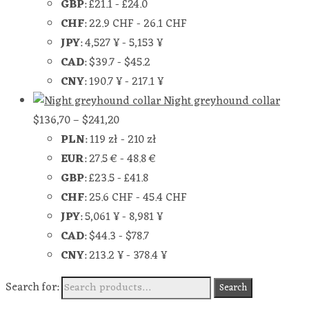
GBP
:
£21.1
-
£24.0
CHF
:
22.9 CHF
-
26.1 CHF
JPY
:
4,527 ¥
-
5,153 ¥
CAD
:
$39.7
-
$45.2
CNY
:
190.7 ¥
-
217.1 ¥
Night greyhound collar
$
136,70
–
$
241,20
PLN
:
119 zł
-
210 zł
EUR
:
27.5 €
-
48.8 €
GBP
:
£23.5
-
£41.8
CHF
:
25.6 CHF
-
45.4 CHF
JPY
:
5,061 ¥
-
8,981 ¥
CAD
:
$44.3
-
$78.7
CNY
:
213.2 ¥
-
378.4 ¥
Search for:
Search