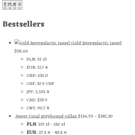
Bestsellers
Gold Intergalactic tassel
$
58,60
PLN
:
51 zł
EUR
:
11.7 €
GBP
:
£10.0
CHF
:
10.9 CHF
JPY
:
2,153 ¥
CAD
:
$18.9
CNY
:
90.7 ¥
Sweet Coral greyhound collar
$
136,70
–
$
241,20
PLN
:
119 zł
-
210 zł
EUR
:
27.5 €
-
48.8 €