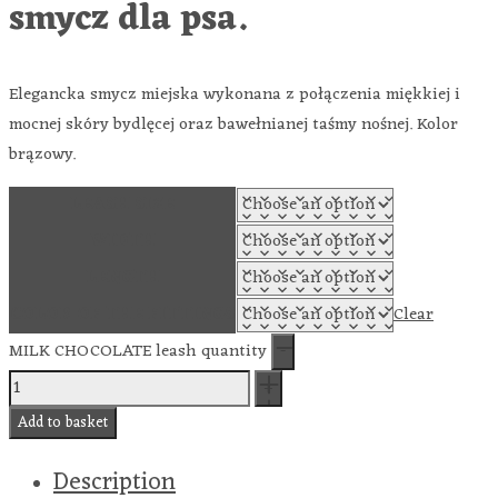
smycz dla psa.
Elegancka smycz miejska wykonana z połączenia miękkiej i
mocnej skóry bydlęcej oraz bawełnianej taśmy nośnej. Kolor
brązowy.
LEASH SIZE
WIDTH
LENGTH
COLOR OF THE FITTINGS
Clear
MILK CHOCOLATE leash quantity
Add to basket
Description