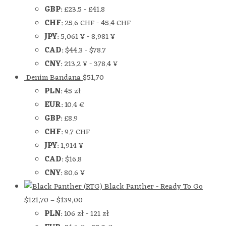
GBP
:
£23.5
-
£41.8
CHF
:
25.6 CHF
-
45.4 CHF
JPY
:
5,061 ¥
-
8,981 ¥
CAD
:
$44.3
-
$78.7
CNY
:
213.2 ¥
-
378.4 ¥
Denim Bandana
$
51,70
PLN
:
45 zł
EUR
:
10.4 €
GBP
:
£8.9
CHF
:
9.7 CHF
JPY
:
1,914 ¥
CAD
:
$16.8
CNY
:
80.6 ¥
Black Panther - Ready To Go
$
121,70
–
$
139,00
PLN
:
106 zł
-
121 zł