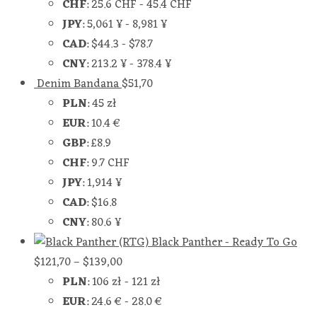
CHF
:
25.6 CHF
-
45.4 CHF
JPY
:
5,061 ¥
-
8,981 ¥
CAD
:
$44.3
-
$78.7
CNY
:
213.2 ¥
-
378.4 ¥
Denim Bandana
$
51,70
PLN
:
45 zł
EUR
:
10.4 €
GBP
:
£8.9
CHF
:
9.7 CHF
JPY
:
1,914 ¥
CAD
:
$16.8
CNY
:
80.6 ¥
Black Panther - Ready To Go
$
121,70
–
$
139,00
PLN
:
106 zł
-
121 zł
EUR
:
24.6 €
-
28.0 €