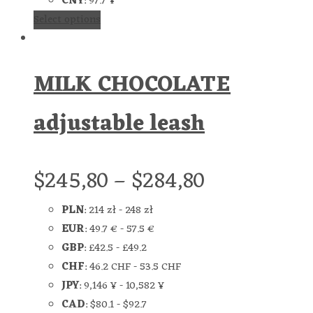
CNY
:
97.7 ¥
Select options
MILK CHOCOLATE
adjustable leash
$
245,80
–
$
284,80
PLN
:
214 zł
-
248 zł
EUR
:
49.7 €
-
57.5 €
GBP
:
£42.5
-
£49.2
CHF
:
46.2 CHF
-
53.5 CHF
JPY
:
9,146 ¥
-
10,582 ¥
CAD
:
$80.1
-
$92.7