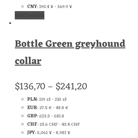
CNY
:
195.4 ¥
-
369.9 ¥
Select options
Bottle Green greyhound
collar
$
136,70
–
$
241,20
PLN
:
119 zł
-
210 zł
EUR
:
27.5 €
-
48.8 €
GBP
:
£23.5
-
£41.8
CHF
:
25.6 CHF
-
45.4 CHF
JPY
:
5,061 ¥
-
8,981 ¥