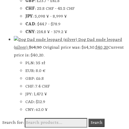
GBP
:
£23.7
-
£41.8
CHF
:
25.8 CHF
-
45.5 CHF
JPY
:
5,098 ¥
-
8,999 ¥
CAD
:
$44.7
-
$78.9
CNY
:
214.8 ¥
-
379.2 ¥
Dog Dad nude leopard
(silver)
$
64,30
Original price was: $64,30.
$
40,20
Current
price is: $40,20.
PLN
:
35 zł
EUR
:
8.0 €
GBP
:
£6.8
CHF
:
7.4 CHF
JPY
:
1,472 ¥
CAD
:
$12.9
CNY
:
62.0 ¥
Search for:
Search