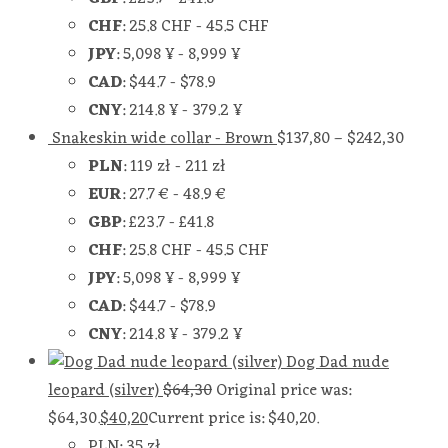
CHF
:
25.8 CHF
-
45.5 CHF
JPY
:
5,098 ¥
-
8,999 ¥
CAD
:
$44.7
-
$78.9
CNY
:
214.8 ¥
-
379.2 ¥
Snakeskin wide collar - Brown
$
137,80
–
$
242,30
PLN
:
119 zł
-
211 zł
EUR
:
27.7 €
-
48.9 €
GBP
:
£23.7
-
£41.8
CHF
:
25.8 CHF
-
45.5 CHF
JPY
:
5,098 ¥
-
8,999 ¥
CAD
:
$44.7
-
$78.9
CNY
:
214.8 ¥
-
379.2 ¥
Dog Dad nude
leopard (silver)
$
64,30
Original price was:
$64,30.
$
40,20
Current price is: $40,20.
PLN
:
35 zł