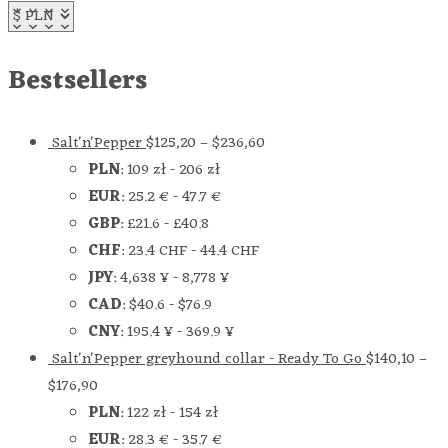
Bestsellers
Salt'n'Pepper
$
125,20
–
$
236,60
PLN
:
109 zł
-
206 zł
EUR
:
25.2 €
-
47.7 €
GBP
:
£21.6
-
£40.8
CHF
:
23.4 CHF
-
44.4 CHF
JPY
:
4,638 ¥
-
8,778 ¥
CAD
:
$40.6
-
$76.9
CNY
:
195.4 ¥
-
369.9 ¥
Salt'n'Pepper greyhound collar - Ready To Go
$
140,10
–
$
176,90
PLN
:
122 zł
-
154 zł
EUR
:
28.3 €
-
35.7 €