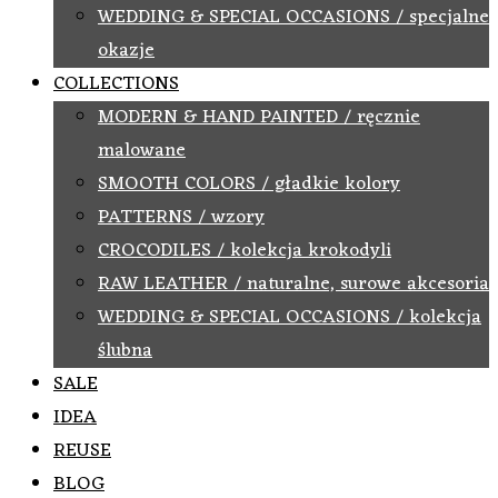
WEDDING & SPECIAL OCCASIONS / specjalne
okazje
COLLECTIONS
MODERN & HAND PAINTED / ręcznie
malowane
SMOOTH COLORS / gładkie kolory
PATTERNS / wzory
CROCODILES / kolekcja krokodyli
RAW LEATHER / naturalne, surowe akcesoria
WEDDING & SPECIAL OCCASIONS / kolekcja
ślubna
SALE
IDEA
REUSE
BLOG