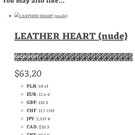
You may also like…
LEATHER HEART (nude)
SOLD OUT!
$
63,20
PLN
:
54 zł
EUR
:
12.6 €
GBP
:
£10.8
CHF
:
11.7 CHF
JPY
:
2,319 ¥
CAD
:
$20.3