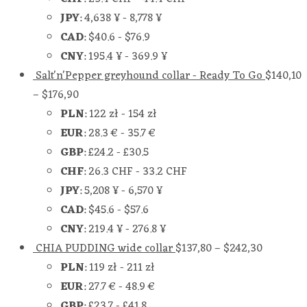
JPY
:
4,638 ¥
-
8,778 ¥
CAD
:
$40.6
-
$76.9
CNY
:
195.4 ¥
-
369.9 ¥
Salt'n'Pepper greyhound collar - Ready To Go
$
140,10
–
$
176,90
PLN
:
122 zł
-
154 zł
EUR
:
28.3 €
-
35.7 €
GBP
:
£24.2
-
£30.5
CHF
:
26.3 CHF
-
33.2 CHF
JPY
:
5,208 ¥
-
6,570 ¥
CAD
:
$45.6
-
$57.6
CNY
:
219.4 ¥
-
276.8 ¥
CHIA PUDDING wide collar
$
137,80
–
$
242,30
PLN
:
119 zł
-
211 zł
EUR
:
27.7 €
-
48.9 €
GBP
:
£23.7
-
£41.8