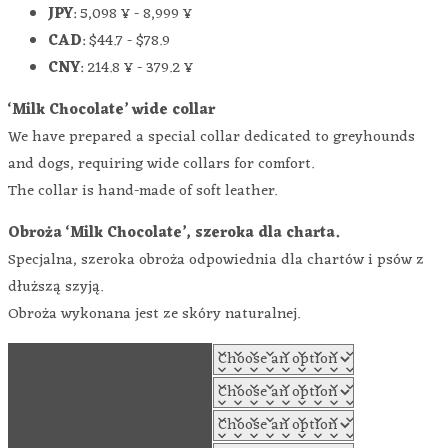
JPY
:
5,098 ¥
-
8,999 ¥
CAD
:
$44.7
-
$78.9
CNY
:
214.8 ¥
-
379.2 ¥
‘Milk Chocolate’ wide collar
We have prepared a special collar dedicated to greyhounds
and dogs, requiring wide collars for comfort.
The collar is hand-made of soft leather.
Obroża ‘Milk Chocolate’, szeroka dla charta.
Specjalna, szeroka obroża odpowiednia dla chartów i psów z
dłuższą szyją.
Obroża wykonana jest ze skóry naturalnej.
GREYHOUND SIZE
WIDTH
TAG HOLDER