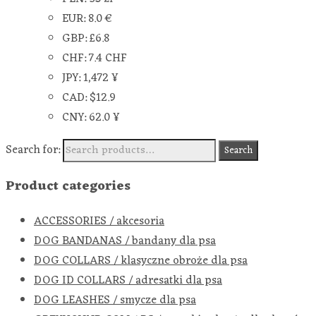
EUR
:
8.0 €
GBP
:
£6.8
CHF
:
7.4 CHF
JPY
:
1,472 ¥
CAD
:
$12.9
CNY
:
62.0 ¥
Search for:
Search
Product categories
ACCESSORIES / akcesoria
DOG BANDANAS / bandany dla psa
DOG COLLARS / klasyczne obroże dla psa
DOG ID COLLARS / adresatki dla psa
DOG LEASHES / smycze dla psa