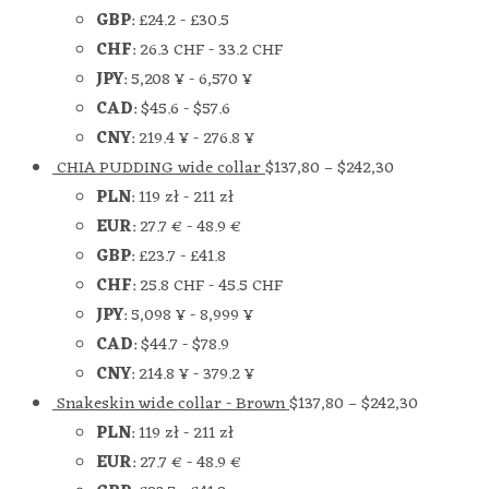
GBP
:
£24.2
-
£30.5
CHF
:
26.3 CHF
-
33.2 CHF
JPY
:
5,208 ¥
-
6,570 ¥
CAD
:
$45.6
-
$57.6
CNY
:
219.4 ¥
-
276.8 ¥
CHIA PUDDING wide collar
$
137,80
–
$
242,30
PLN
:
119 zł
-
211 zł
EUR
:
27.7 €
-
48.9 €
GBP
:
£23.7
-
£41.8
CHF
:
25.8 CHF
-
45.5 CHF
JPY
:
5,098 ¥
-
8,999 ¥
CAD
:
$44.7
-
$78.9
CNY
:
214.8 ¥
-
379.2 ¥
Snakeskin wide collar - Brown
$
137,80
–
$
242,30
PLN
:
119 zł
-
211 zł
EUR
:
27.7 €
-
48.9 €