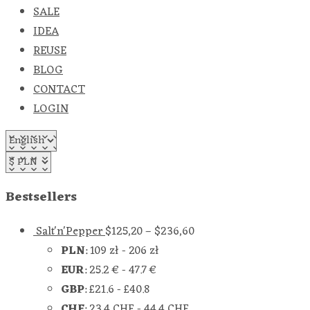
SALE
IDEA
REUSE
BLOG
CONTACT
LOGIN
Bestsellers
Salt'n'Pepper
$
125,20
–
$
236,60
PLN
:
109 zł
-
206 zł
EUR
:
25.2 €
-
47.7 €
GBP
:
£21.6
-
£40.8
CHF
:
23.4 CHF
-
44.4 CHF