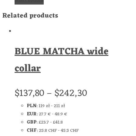
Select options
Related products
BLUE MATCHA wide
collar
$
137,80
–
$
242,30
PLN
:
119 zł
-
211 zł
EUR
:
27.7 €
-
48.9 €
GBP
:
£23.7
-
£41.8
CHF
:
25.8 CHF
-
45.5 CHF