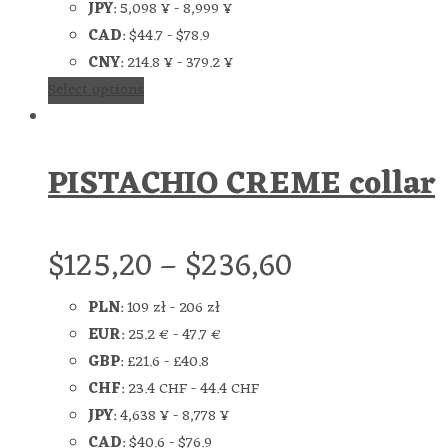
JPY
:
5,098 ¥
-
8,999 ¥
CAD
:
$44.7
-
$78.9
CNY
:
214.8 ¥
-
379.2 ¥
Select options
PISTACHIO CREME collar
$
125,20
–
$
236,60
PLN
:
109 zł
-
206 zł
EUR
:
25.2 €
-
47.7 €
GBP
:
£21.6
-
£40.8
CHF
:
23.4 CHF
-
44.4 CHF
JPY
:
4,638 ¥
-
8,778 ¥
CAD
:
$40.6
-
$76.9