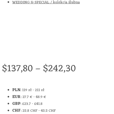
WEDDING & SPECIAL / kolekcja ślubna
$
137,80
–
$
242,30
PLN
:
119 zł
-
211 zł
EUR
:
27.7 €
-
48.9 €
GBP
:
£23.7
-
£41.8
CHF
:
25.8 CHF
-
45.5 CHF