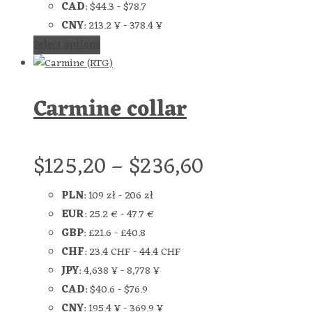
CAD
:
$44.3
-
$78.7
CNY
:
213.2 ¥
-
378.4 ¥
Select options
Carmine collar
$
125,20
–
$
236,60
PLN
:
109 zł
-
206 zł
EUR
:
25.2 €
-
47.7 €
GBP
:
£21.6
-
£40.8
CHF
:
23.4 CHF
-
44.4 CHF
JPY
:
4,638 ¥
-
8,778 ¥
CAD
:
$40.6
-
$76.9
CNY
:
195.4 ¥
-
369.9 ¥