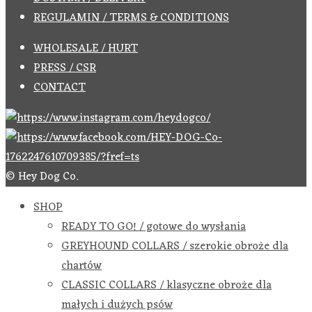
REGULAMIN / TERMS & CONDITIONS
WHOLESALE / HURT
PRESS / CSR
CONTACT
© Hey Dog Co.
SHOP
READY TO GO! / gotowe do wysłania
GREYHOUND COLLARS / szerokie obroże dla
chartów
CLASSIC COLLARS / klasyczne obroże dla
małych i dużych psów