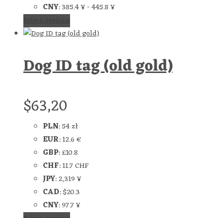
CNY
:
385.4 ¥
-
445.8 ¥
Select options
Dog ID tag (old gold)
$
63,20
PLN
:
54 zł
EUR
:
12.6 €
GBP
:
£10.8
CHF
:
11.7 CHF
JPY
:
2,319 ¥
CAD
:
$20.3
CNY
:
97.7 ¥