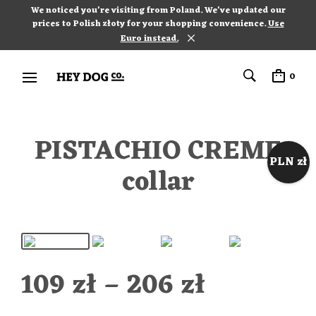
We noticed you're visiting from Poland. We've updated our
prices to Polish złoty for your shopping convenience.
Use
Euro instead.
0
PISTACHIO CREME
PLN zł
collar
109
zł
–
206
zł