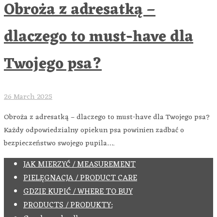
Obroża z adresatką –
dlaczego to must-have dla
Twojego psa?
26 March 2025
Obroża z adresatką – dlaczego to must-have dla Twojego psa?
Każdy odpowiedzialny opiekun psa powinien zadbać o
bezpieczeństwo swojego pupila….
JAK MIERZYĆ / MEASUREMENT
PIELĘGNACJA / PRODUCT CARE
GDZIE KUPIĆ / WHERE TO BUY
PRODUCTS / PRODUKTY: