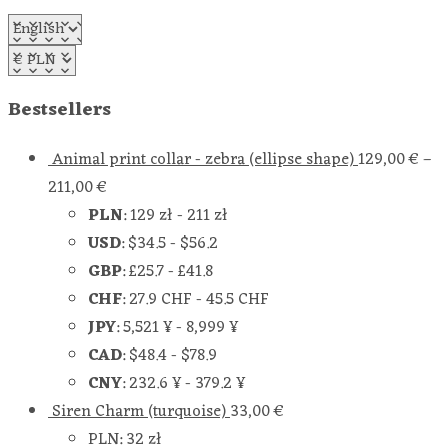
Bestsellers
Animal print collar - zebra (ellipse shape)
129,00
€
–
211,00
€
PLN
:
129 zł
-
211 zł
USD
:
$34.5
-
$56.2
GBP
:
£25.7
-
£41.8
CHF
:
27.9 CHF
-
45.5 CHF
JPY
:
5,521 ¥
-
8,999 ¥
CAD
:
$48.4
-
$78.9
CNY
:
232.6 ¥
-
379.2 ¥
Siren Charm (turquoise)
33,00
€
PLN
:
32 zł