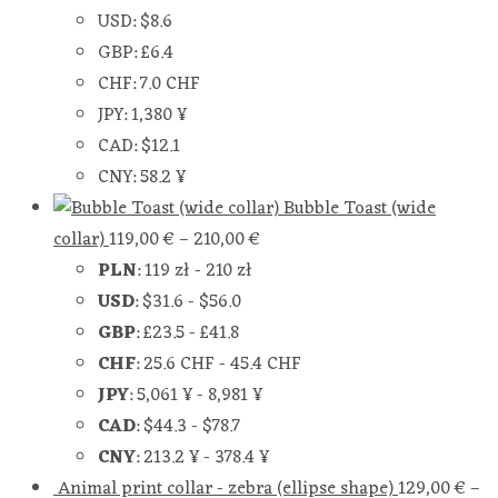
USD
:
$8.6
GBP
:
£6.4
CHF
:
7.0 CHF
JPY
:
1,380 ¥
CAD
:
$12.1
CNY
:
58.2 ¥
Bubble Toast (wide
collar)
119,00
€
–
210,00
€
PLN
:
119 zł
-
210 zł
USD
:
$31.6
-
$56.0
GBP
:
£23.5
-
£41.8
CHF
:
25.6 CHF
-
45.4 CHF
JPY
:
5,061 ¥
-
8,981 ¥
CAD
:
$44.3
-
$78.7
CNY
:
213.2 ¥
-
378.4 ¥
Animal print collar - zebra (ellipse shape)
129,00
€
–