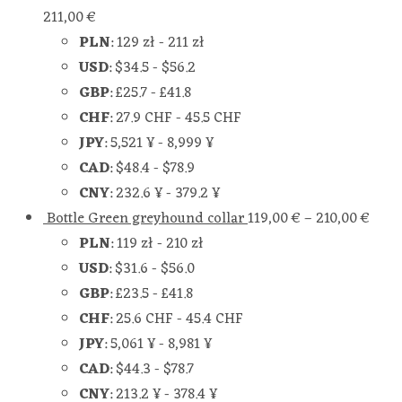
211,00
€
PLN
:
129 zł
-
211 zł
USD
:
$34.5
-
$56.2
GBP
:
£25.7
-
£41.8
CHF
:
27.9 CHF
-
45.5 CHF
JPY
:
5,521 ¥
-
8,999 ¥
CAD
:
$48.4
-
$78.9
CNY
:
232.6 ¥
-
379.2 ¥
Bottle Green greyhound collar
119,00
€
–
210,00
€
PLN
:
119 zł
-
210 zł
USD
:
$31.6
-
$56.0
GBP
:
£23.5
-
£41.8
CHF
:
25.6 CHF
-
45.4 CHF
JPY
:
5,061 ¥
-
8,981 ¥
CAD
:
$44.3
-
$78.7
CNY
:
213.2 ¥
-
378.4 ¥