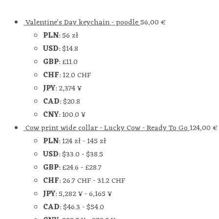
Valentine's Day keychain - poodle
56,00
€
PLN
:
56 zł
USD
:
$14.8
GBP
:
£11.0
CHF
:
12.0 CHF
JPY
:
2,374 ¥
CAD
:
$20.8
CNY
:
100.0 ¥
Cow print wide collar - Lucky Cow - Ready To Go
124,00
€
PLN
:
124 zł
-
145 zł
USD
:
$33.0
-
$38.5
GBP
:
£24.6
-
£28.7
CHF
:
26.7 CHF
-
31.2 CHF
JPY
:
5,282 ¥
-
6,165 ¥
CAD
:
$46.3
-
$54.0