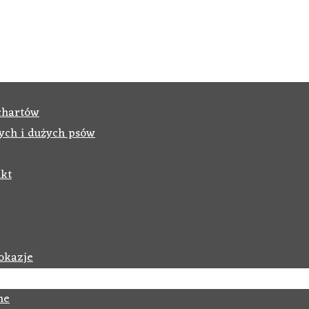
chartów
ych i dużych psów
kt
okazje
ne