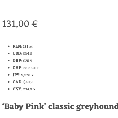
131,00
€
PLN
:
131 zł
USD
:
$34.8
GBP
:
£25.9
CHF
:
28.2 CHF
JPY
:
5,576 ¥
CAD
:
$48.9
CNY
:
234.9 ¥
‘Baby Pink’ classic greyhound