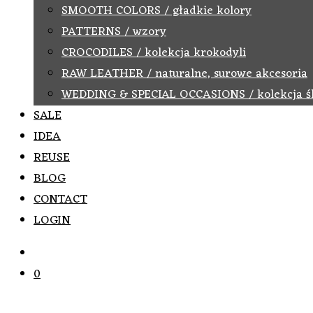
SMOOTH COLORS / gładkie kolory
PATTERNS / wzory
CROCODILES / kolekcja krokodyli
RAW LEATHER / naturalne, surowe akcesoria
WEDDING & SPECIAL OCCASIONS / kolekcja ś
SALE
IDEA
REUSE
BLOG
CONTACT
LOGIN
0