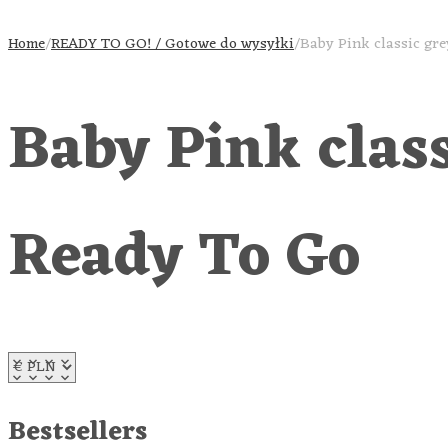
Home
/
READY TO GO! / Gotowe do wysyłki
/
Baby Pink classic gr
Baby Pink class
Ready To Go
Bestsellers