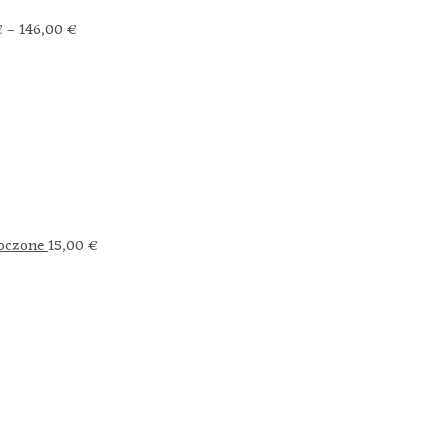
€
–
146,00
€
łoczone
15,00
€