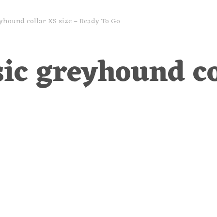
eyhound collar XS size – Ready To Go
ic greyhound co