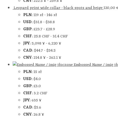
CNY
:
222.5 ¥
-
259.8 ¥
Leopard print wide collar - black spots and beige
120,00
PLN
:
119 zł
-
146 zł
USD
:
$31.8
-
$38.8
GBP
:
£23.7
-
£28.9
CHF
:
25.8 CHF
-
31.4 CHF
JPY
:
5,098 ¥
-
6,220 ¥
CAD
:
$44.7
-
$54.5
CNY
:
214.8 ¥
-
262.1 ¥
Embossed Name / imię t
PLN
:
15 zł
USD
:
$4.0
GBP
:
£3.0
CHF
:
3.2 CHF
JPY
:
635 ¥
CAD
:
$5.6
CNY
:
26.8 ¥