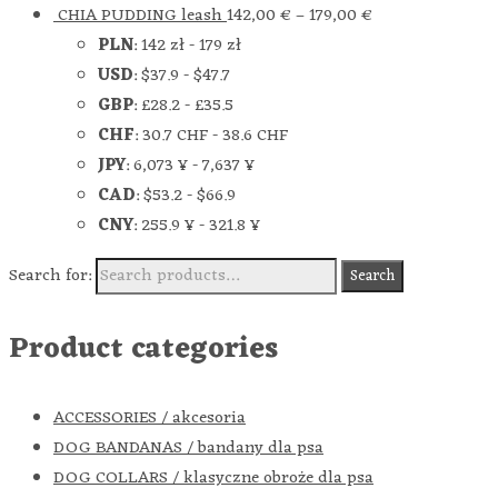
CHIA PUDDING leash
142,00
€
–
179,00
€
PLN
:
142 zł
-
179 zł
USD
:
$37.9
-
$47.7
GBP
:
£28.2
-
£35.5
CHF
:
30.7 CHF
-
38.6 CHF
JPY
:
6,073 ¥
-
7,637 ¥
CAD
:
$53.2
-
$66.9
CNY
:
255.9 ¥
-
321.8 ¥
Search for:
Search
Product categories
ACCESSORIES / akcesoria
DOG BANDANAS / bandany dla psa
DOG COLLARS / klasyczne obroże dla psa