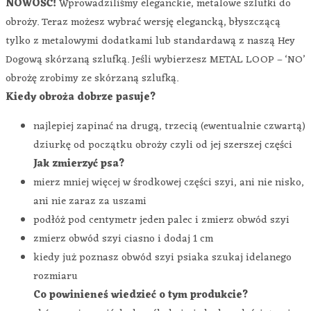
NOWOŚĆ!
Wprowadziliśmy eleganckie, metalowe szlufki do
obroży. Teraz możesz wybrać wersję elegancką, błyszczącą
tylko z metalowymi dodatkami lub standardawą z naszą Hey
Dogową skórzaną szlufką. Jeśli wybierzesz METAL LOOP – ‘NO’
obrożę zrobimy ze skórzaną szlufką.
Kiedy obroża dobrze pasuje?
najlepiej zapinać na drugą, trzecią (ewentualnie czwartą)
dziurkę od początku obroży czyli od jej szerszej części
Jak zmierzyć psa?
mierz mniej więcej w środkowej części szyi, ani nie nisko,
ani nie zaraz za uszami
podłóż pod centymetr jeden palec i zmierz obwód szyi
zmierz obwód szyi ciasno i dodaj 1 cm
kiedy już poznasz obwód szyi psiaka szukaj idelanego
rozmiaru
Co powinieneś wiedzieć o tym produkcie?