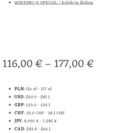
WEDDING & SPECIAL / kolekcja ślubna
116,00
€
–
177,00
€
PLN
:
116 zł
-
177 zł
USD
:
$30.9
-
$47.1
GBP
:
£23.0
-
£35.1
CHF
:
25.0 CHF
-
38.1 CHF
JPY
:
4,950 ¥
-
7,545 ¥
CAD
:
$43.4
-
$66.1