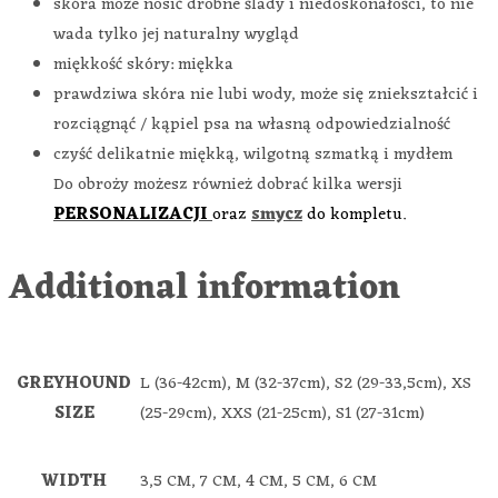
skóra może nosić drobne ślady i niedoskonałości, to nie
wada tylko jej naturalny wygląd
miękkość skóry: miękka
prawdziwa skóra nie lubi wody, może się zniekształcić i
rozciągnąć / kąpiel psa na własną odpowiedzialność
czyść delikatnie miękką, wilgotną szmatką i mydłem
Do obroży możesz również dobrać kilka wersji
PERSONALIZACJI
oraz
smycz
do kompletu.
Additional information
GREYHOUND
L (36-42cm), M (32-37cm), S2 (29-33,5cm), XS
SIZE
(25-29cm), XXS (21-25cm), S1 (27-31cm)
WIDTH
3,5 CM, 7 CM, 4 CM, 5 CM, 6 CM