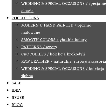
WEDDING & SPECIAL OCCASIONS / specjalne
okazje
COLLECTIONS
MODERN & HAND PAINTED / ręcznie
malowane
SMOOTH COLORS / gładkie kolory
PATTERNS / wzory
CROCODILES / kolekcja krokodyli
RAW LEATHER / naturalne, surowe akcesoria
WEDDING & SPECIAL OCCASIONS / kolekcja
ślubna
SALE
IDEA
REUSE
BLOG