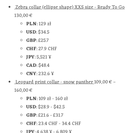
Zebra collar (ellipse shape) XXS size - Ready To Go
130,00
€
PLN
:
129 zł
USD
:
$34.5
GBP
:
£25.7
CHF
:
27.9 CHF
JPY
:
5,521 ¥
CAD
:
$48.4
CNY
:
232.6 ¥
Leopard print collar - snow panther
109,00
€
–
160,00
€
PLN
:
109 zł
-
160 zł
USD
:
$28.9
-
$42.5
GBP
:
£21.6
-
£31.7
CHF
:
23.4 CHF
-
34.4 CHF
JPY
:
4,638 ¥
-
6,809 ¥