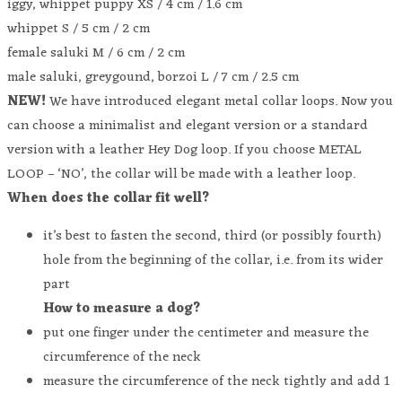
iggy, whippet puppy XS / 4 cm / 1.6 cm
whippet S / 5 cm / 2 cm
female saluki M / 6 cm / 2 cm
male saluki, greygound, borzoi L / 7 cm / 2.5 cm
NEW!
We have introduced elegant metal collar loops. Now you
can choose a minimalist and elegant version or a standard
version with a leather Hey Dog loop. If you choose METAL
LOOP – ‘NO’, the collar will be made with a leather loop.
When does the collar fit well?
it’s best to fasten the second, third (or possibly fourth)
hole from the beginning of the collar, i.e. from its wider
part
How to measure a dog?
put one finger under the centimeter and measure the
circumference of the neck
measure the circumference of the neck tightly and add 1