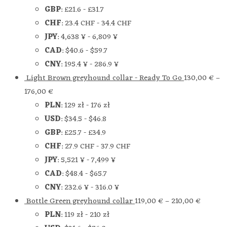
GBP
:
£21.6
-
£31.7
CHF
:
23.4 CHF
-
34.4 CHF
JPY
:
4,638 ¥
-
6,809 ¥
CAD
:
$40.6
-
$59.7
CNY
:
195.4 ¥
-
286.9 ¥
Light Brown greyhound collar - Ready To Go
130,00
€
–
176,00
€
PLN
:
129 zł
-
176 zł
USD
:
$34.5
-
$46.8
GBP
:
£25.7
-
£34.9
CHF
:
27.9 CHF
-
37.9 CHF
JPY
:
5,521 ¥
-
7,499 ¥
CAD
:
$48.4
-
$65.7
CNY
:
232.6 ¥
-
316.0 ¥
Bottle Green greyhound collar
119,00
€
–
210,00
€
PLN
:
119 zł
-
210 zł