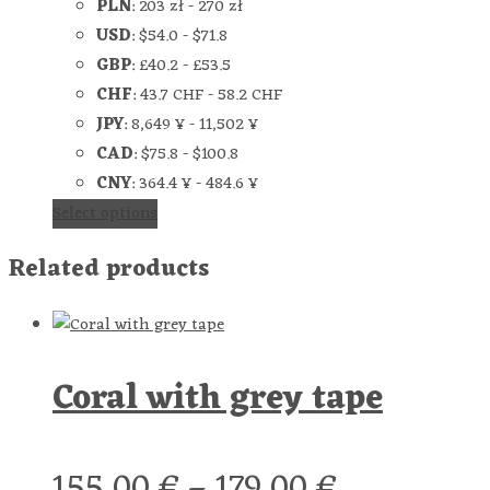
PLN
:
203 zł
-
270 zł
USD
:
$54.0
-
$71.8
GBP
:
£40.2
-
£53.5
CHF
:
43.7 CHF
-
58.2 CHF
JPY
:
8,649 ¥
-
11,502 ¥
CAD
:
$75.8
-
$100.8
CNY
:
364.4 ¥
-
484.6 ¥
Select options
Related products
Coral with grey tape
155,00
€
–
179,00
€