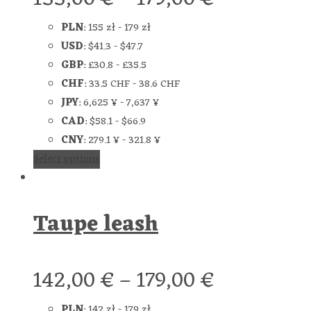
PLN
:
155 zł
-
179 zł
USD
:
$41.3
-
$47.7
GBP
:
£30.8
-
£35.5
CHF
:
33.5 CHF
-
38.6 CHF
JPY
:
6,625 ¥
-
7,637 ¥
CAD
:
$58.1
-
$66.9
CNY
:
279.1 ¥
-
321.8 ¥
Select options
Taupe leash
142,00
€
–
179,00
€
PLN
:
142 zł
-
179 zł