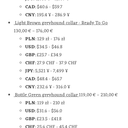
CAD
:
$40.6
-
$59.7
CNY
:
195.4 ¥
-
286.9 ¥
Light Brown greyhound collar - Ready To Go
130,00
€
–
176,00
€
PLN
:
129 zł
-
176 zł
USD
:
$34.5
-
$46.8
GBP
:
£25.7
-
£34.9
CHF
:
27.9 CHF
-
37.9 CHF
JPY
:
5,521 ¥
-
7,499 ¥
CAD
:
$48.4
-
$65.7
CNY
:
232.6 ¥
-
316.0 ¥
Bottle Green greyhound collar
119,00
€
–
210,00
€
PLN
:
119 zł
-
210 zł
USD
:
$31.6
-
$56.0
GBP
:
£23.5
-
£41.8
CHF
:
25.6 CHF
-
45.4 CHF