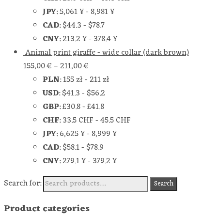
JPY
:
5,061 ¥
-
8,981 ¥
CAD
:
$44.3
-
$78.7
CNY
:
213.2 ¥
-
378.4 ¥
Animal print giraffe - wide collar (dark brown)
155,00
€
–
211,00
€
PLN
:
155 zł
-
211 zł
USD
:
$41.3
-
$56.2
GBP
:
£30.8
-
£41.8
CHF
:
33.5 CHF
-
45.5 CHF
JPY
:
6,625 ¥
-
8,999 ¥
CAD
:
$58.1
-
$78.9
CNY
:
279.1 ¥
-
379.2 ¥
Search for:
Search
Product categories