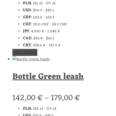
PLN
:
116 zł
-
177 zł
USD
:
$30.9
-
$47.1
GBP
:
£23.0
-
£35.1
CHF
:
25.0 CHF
-
38.1 CHF
JPY
:
4,950 ¥
-
7,545 ¥
CAD
:
$43.4
-
$66.1
CNY
:
208.6 ¥
-
317.9 ¥
Select options
Bottle Green leash
142,00
€
–
179,00
€
PLN
:
142 zł
-
179 zł
USD
:
$37.9
-
$47.7