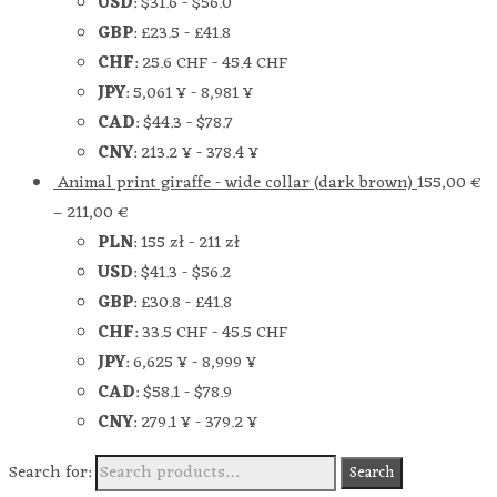
USD
:
$31.6
-
$56.0
GBP
:
£23.5
-
£41.8
CHF
:
25.6 CHF
-
45.4 CHF
JPY
:
5,061 ¥
-
8,981 ¥
CAD
:
$44.3
-
$78.7
CNY
:
213.2 ¥
-
378.4 ¥
Animal print giraffe - wide collar (dark brown)
155,00
€
–
211,00
€
PLN
:
155 zł
-
211 zł
USD
:
$41.3
-
$56.2
GBP
:
£30.8
-
£41.8
CHF
:
33.5 CHF
-
45.5 CHF
JPY
:
6,625 ¥
-
8,999 ¥
CAD
:
$58.1
-
$78.9
CNY
:
279.1 ¥
-
379.2 ¥
Search for:
Search