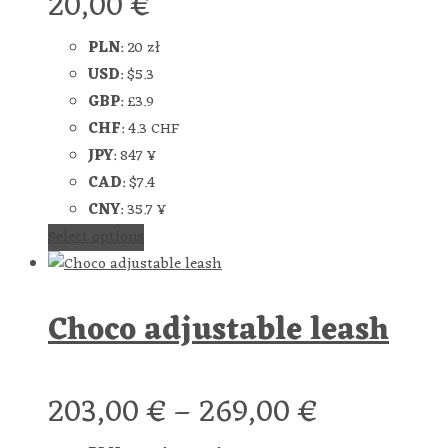
20,00
€
PLN
:
20 zł
USD
:
$5.3
GBP
:
£3.9
CHF
:
4.3 CHF
JPY
:
847 ¥
CAD
:
$7.4
CNY
:
35.7 ¥
Select options
Choco adjustable leash
203,00
€
–
269,00
€