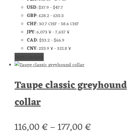
USD
:
$37.9
-
$47.7
GBP
:
£28.2
-
£35.5
CHF
:
30.7 CHF
-
38.6 CHF
JPY
:
6,073 ¥
-
7,637 ¥
CAD
:
$53.2
-
$66.9
CNY
:
255.9 ¥
-
321.8 ¥
Select options
Taupe classic greyhound
collar
116,00
€
–
177,00
€