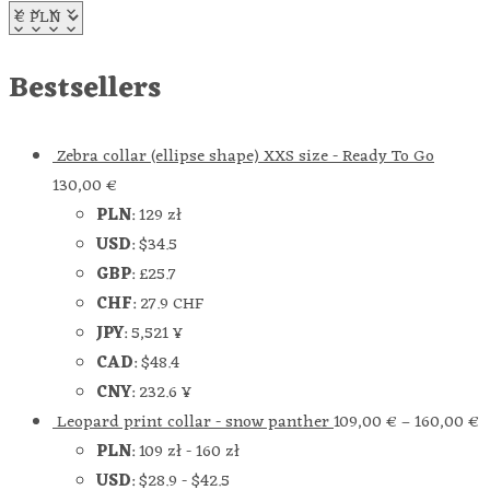
Bestsellers
Zebra collar (ellipse shape) XXS size - Ready To Go
130,00
€
PLN
:
129 zł
USD
:
$34.5
GBP
:
£25.7
CHF
:
27.9 CHF
JPY
:
5,521 ¥
CAD
:
$48.4
CNY
:
232.6 ¥
Leopard print collar - snow panther
109,00
€
–
160,00
€
PLN
:
109 zł
-
160 zł
USD
:
$28.9
-
$42.5