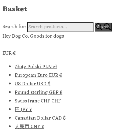
Basket
Search for:
Search
Hey Dog Co. Goods for dogs
EUR €
Złoty Polski
PLN zł
European Euro
EUR €
US Dollar
USD $
Pound sterling
GBP £
Swiss franc
CHF CHF
円
JPY ¥
Canadian Dollar
CAD $
人民币
CNY ¥