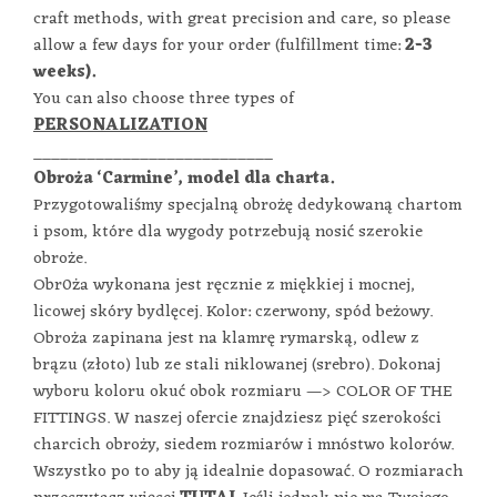
craft methods, with great precision and care, so please
allow a few days for your order (fulfillment time:
2-3
weeks).
You can also choose three types of
PERSONALIZATION
___________________________
Obroża ‘Carmine’, model dla charta.
Przygotowaliśmy specjalną obrożę dedykowaną chartom
i psom, które dla wygody potrzebują nosić szerokie
obroże.
Obr0ża wykonana jest ręcznie z miękkiej i mocnej,
licowej skóry bydlęcej. Kolor: czerwony, spód beżowy.
Obroża zapinana jest na klamrę rymarską, odlew z
brązu (złoto) lub ze stali niklowanej (srebro). Dokonaj
wyboru koloru okuć obok rozmiaru —> COLOR OF THE
FITTINGS. W naszej ofercie znajdziesz pięć szerokości
charcich obroży, siedem rozmiarów i mnóstwo kolorów.
Wszystko po to aby ją idealnie dopasować. O rozmiarach