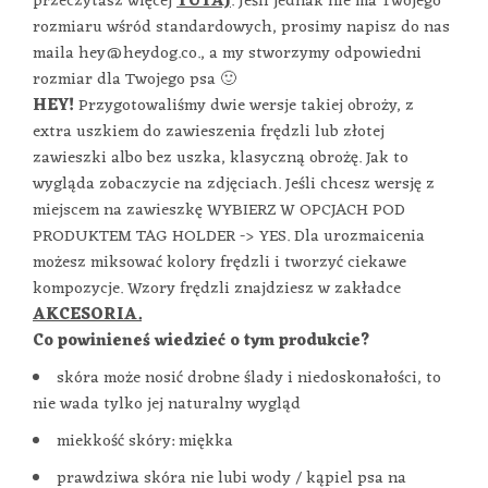
przeczytasz więcej
TUTAJ
. Jeśli jednak nie ma Twojego
rozmiaru wśród standardowych, prosimy napisz do nas
maila hey@heydog.co., a my stworzymy odpowiedni
rozmiar dla Twojego psa 🙂
HEY!
Przygotowaliśmy dwie wersje takiej obroży, z
extra uszkiem do zawieszenia frędzli lub złotej
zawieszki albo bez uszka, klasyczną obrożę. Jak to
wygląda zobaczycie na zdjęciach. Jeśli chcesz wersję z
miejscem na zawieszkę WYBIERZ W OPCJACH POD
PRODUKTEM TAG HOLDER -> YES. Dla urozmaicenia
możesz miksować kolory frędzli i tworzyć ciekawe
kompozycje. Wzory frędzli znajdziesz w zakładce
AKCESORIA.
Co powinieneś wiedzieć o tym produkcie?
skóra może nosić drobne ślady i niedoskonałości, to
nie wada tylko jej naturalny wygląd
miekkość skóry: miękka
prawdziwa skóra nie lubi wody / kąpiel psa na