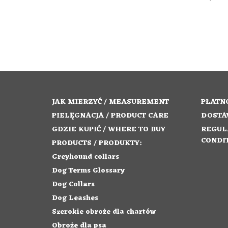
SELECT OPTIONS
ADD TO
JAK MIERZYĆ / MEASUREMENT
PŁATNO
PIELĘGNACJA / PRODUCT CARE
DOSTA
GDZIE KUPIĆ / WHERE TO BUY
REGUL
CONDI
PRODUCTS / PRODUKTY:
Greyhound collars
Dog Terms Glossary
Dog Collars
Dog Leashes
Szerokie obroże dla chartów
Obroże dla psa