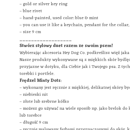
– gold or silver key ring
– blue rivet
– hand-painted, used color: blue & mint
– you can use it like a keychain, pendant for the collar,
– size 9 cm
__________________
Stwórz stylowy duet razem ze swoim psem!
Wybierając akcesoria Hey Dog Co. podkreślisz więź jak
Nasze produkty wykonywane są z miękkich skór bydlęcy
przyjazne w dotyku, dla Ciebie jak i Twojego psa. Z ty
torebki i portfele.
Frędzel Minty Dots
:
– wykonany jest ręcznie z miękkiej, delikatnej skóry b
– niebieski nit
– złote lub srebrne kółko
– możesz go używać na wiele sposób np. jako brelok do
lub torebce
– długość 9 cm
– ręcznie malowany farbami przeznaczonymi do skór, ko