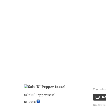
Dachshun
Salt ‘N’ Pepper tassel
SA
51,00
€
56,00
€