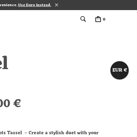
nvenience.
Use Euro instead.
0
l
EUR €
,00
€
ts Tassel – Create a stylish duet with your