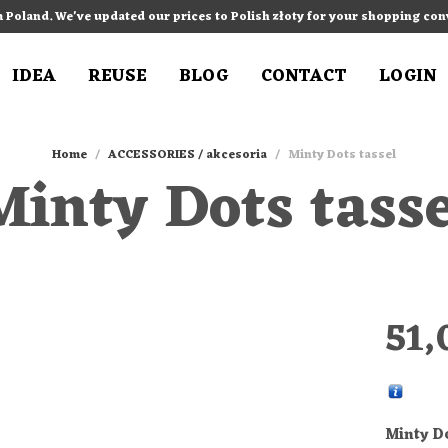
m Poland. We've updated our prices to Polish złoty for your shopping co
IDEA
REUSE
BLOG
CONTACT
LOGIN
Home
/
ACCESSORIES / akcesoria
/
Minty Dots tassel
Minty Dots tasse
51
Minty Do