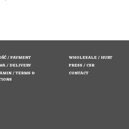
price
price
SELECT OPTIONS
 BASKET
was:
is:
56,00 €.
31,00 €.
ŚĆ / PAYMENT
WHOLESALE / HURT
WA / DELIVERY
PRESS / CSR
AMIN / TERMS &
CONTACT
TIONS