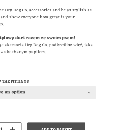
e Hey Dog Co. accessories and be as stylish as
 and show everyone how great is your
p.
stylowy duet razem ze swoim psem!
c akcesoria Hey Dog Co. podkreślisz więź, jaka
ę z ukochanym pupilem.
 THE FITTINGS
ADD TO BASKET