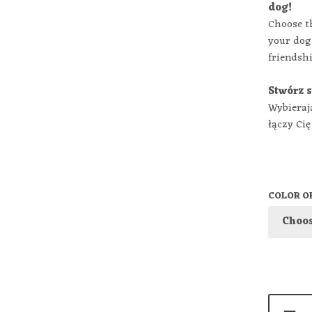
dog!
Choose th
your dog
friendshi
Stwórz 
Wybierają
łączy Ci
COLOR OF