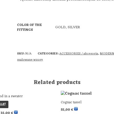
COLOR OF THE
GOLD, SILVER
FITTINGS
N/A
ACCESSORIES / akcesoria
MODERN 
SKU:
CATEGORIES:
,
malowane wzory
Related products
d in a sweater
Cognac tassel
LE!
51,00
€
Original
Current
31,00
€