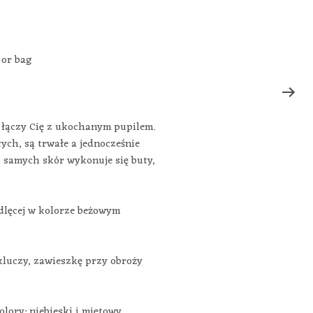
 or bag
a łączy Cię z ukochanym pupilem.
ch, są trwałe a jednocześnie
ch samych skór wykonuje się buty,
ydlęcej w kolorze beżowym
 kluczy, zawieszkę przy obroży
lory: niebieski i miętowy