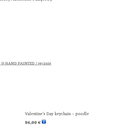
& HAND PAINTED / ręcznie
Valentine’s Day keychain – poodle
56,00
€
SELECT OPTIONS