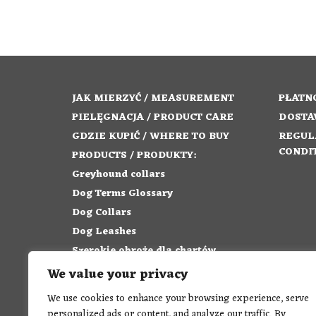
JAK MIERZYĆ / MEASUREMENT
PŁATNO
PIELĘGNACJA / PRODUCT CARE
DOSTA
GDZIE KUPIĆ / WHERE TO BUY
REGUL
CONDI
PRODUCTS / PRODUKTY:
Greyhound collars
Dog Terms Glossary
Dog Collars
Dog Leashes
Szerokie obroże dla chartów
Obroże dla psa
We value your privacy
Smycze dla psa
We use cookies to enhance your browsing experience, serve
Słownik pojęć
personalized ads or content, and analyze our traffic. By