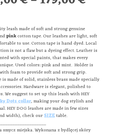
0,00
€
–
179,00
€
ity leash made of soft and strong genuine
and
pink
cotton tape. Our leashes are light, soft
ortable to use. Cotton tape is hand dyed. Local
tion is not a flaw but a dyeing effect. Leather is
nted with special paints, that makes every
unique. Used colors: pink and mint. Holder is
 with foam to provide soft and strong grip.
is made of solid, stainless brass made specially
accessories. Hardware is elegant, polished to
s. We suggest to set up this leash with HEY
ky Dots collar
, making your dog stylish and
nal. HEY DOG leashes are made in few sizes
and width), check our
SIZE
table.
____________________
a smycz miejska. Wykonana z bydlęcej skóry