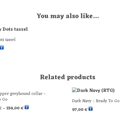
You may also like…
ts tassel
 OPTIONS
Related products
epper greyhound collar –
o Go
Dark Navy – Ready To Go
€
–
154,00
€
97,00
€
 OPTIONS
SELECT OPTIONS