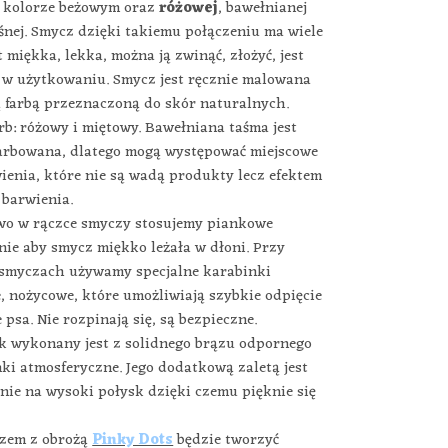
w kolorze beżowym oraz
różowej
, bawełnianej
śnej. Smycz dzięki takiemu połączeniu ma wiele
st miękka, lekka, można ją zwinąć, złożyć, jest
w użytkowaniu. Smycz jest ręcznie malowana
ą farbą przeznaczoną do skór naturalnych.
rb: różowy i miętowy. Bawełniana taśma jest
farbowana, dlatego mogą występować miejscowe
ienia, które nie są wadą produkty lecz efektem
 barwienia.
o w rączce smyczy stosujemy piankowe
nie aby smycz miękko leżała w dłoni. Przy
smyczach używamy specjalne karabinki
, nożycowe, które umożliwiają szybkie odpięcie
e psa. Nie rozpinają się, są bezpieczne.
k wykonany jest z solidnego brązu odpornego
ki atmosferyczne. Jego dodatkową zaletą jest
nie na wysoki połysk dzięki czemu pięknie się
zem z obrożą
Pinky Dots
będzie tworzyć