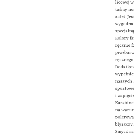
licowej 
taśmy no
zalet. Je
wygodna 
specjaln
Kolory fa
ręcznie 
przebarw
ręcznego
Dodatkow
wypełnie
naszych 
spustowe
i zapięci
Karabine
na warun
polerowa
błyszczy.
Smycz ra