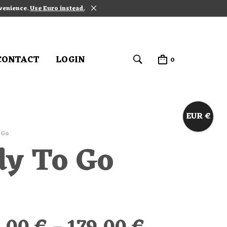
nvenience.
Use Euro instead.
CONTACT
LOGIN
0
EUR €
 Go
dy To Go