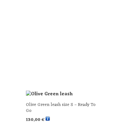
Olive Green leash size S – Ready To
Go
130,00
€
SELECT OPTIONS