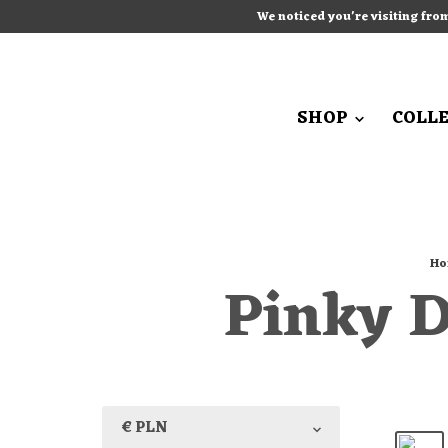
We noticed you're visiting fro
SHOP
COLL
Ho
Pinky D