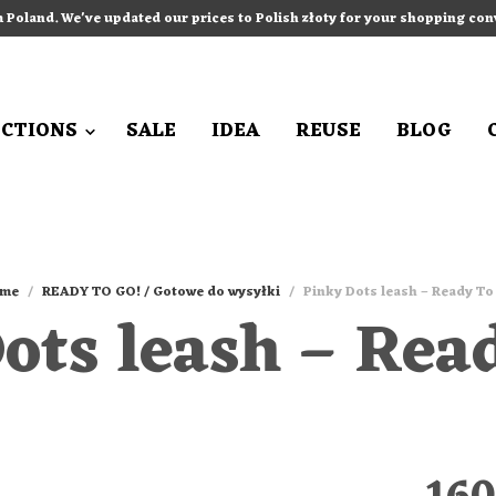
m Poland. We've updated our prices to Polish złoty for your shopping co
ECTIONS
SALE
IDEA
REUSE
BLOG
me
/
READY TO GO! / Gotowe do wysyłki
/
Pinky Dots leash – Ready To
ots leash – Rea