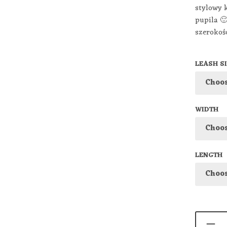
stylowy 
pupila 
szerokoś
LEASH S
WIDTH
LENGTH