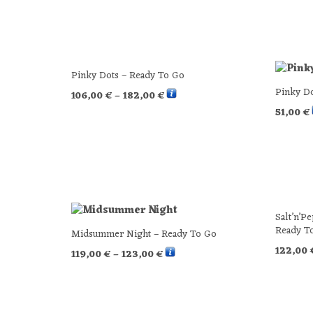
Pinky Dots – Ready To Go
Pinky Do
106,00
€
–
182,00
€
51,00
€
SELECT OPTIONS
SELECT
Salt’n’P
Ready T
Midsummer Night – Ready To Go
122,00
119,00
€
–
123,00
€
SELECT
SELECT OPTIONS