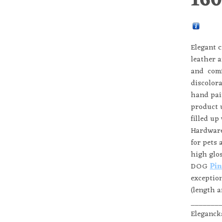
16
Elegant c
leather 
and comf
discolora
hand pai
product 
filled up
Hardware 
for pets 
high glos
DOG
Pin
exceptio
(length 
_______
Eleganck