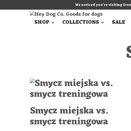
We noticed you're visiting fro
SHOP
COLLECTIONS
SALE
Smycz miejska vs.
smycz treningowa