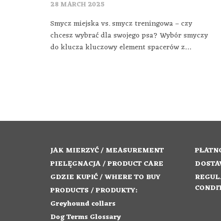
28 MARCH 2025
Smycz miejska vs. smycz treningowa – czy
chcesz wybrać dla swojego psa? Wybór smyczy
do klucza kluczowy element spacerów z…
JAK MIERZYĆ / MEASUREMENT
PŁATNO
PIELĘGNACJA / PRODUCT CARE
DOSTA
GDZIE KUPIĆ / WHERE TO BUY
REGUL
CONDI
PRODUCTS / PRODUKTY:
Greyhound collars
Dog Terms Glossary