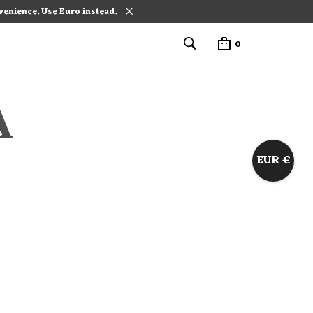
nvenience.
Use Euro instead.
0
A
EUR €