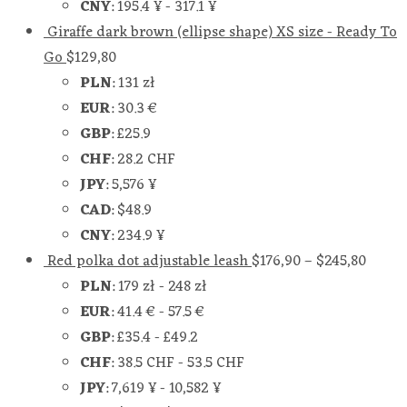
CNY
:
195.4 ¥
-
317.1 ¥
Giraffe dark brown (ellipse shape) XS size - Ready To
Go
$
129,80
PLN
:
131 zł
EUR
:
30.3 €
GBP
:
£25.9
CHF
:
28.2 CHF
JPY
:
5,576 ¥
CAD
:
$48.9
CNY
:
234.9 ¥
Red polka dot adjustable leash
$
176,90
–
$
245,80
PLN
:
179 zł
-
248 zł
EUR
:
41.4 €
-
57.5 €
GBP
:
£35.4
-
£49.2
CHF
:
38.5 CHF
-
53.5 CHF
JPY
:
7,619 ¥
-
10,582 ¥