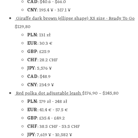
CAD
:
$40.6
-
$66.0
CNY
:
195.4 ¥
-
317.1 ¥
Giraffe dark brown (ellipse shape) XS size - Ready To Go
$
129,80
PLN
:
131 zł
EUR
:
30.3 €
GBP
:
£25.9
CHF
:
28.2 CHF
JPY
:
5,576 ¥
CAD
:
$48.9
CNY
:
234.9 ¥
Red polka dot adjustable leash
$
176,90
–
$
245,80
PLN
:
179 zł
-
248 zł
EUR
:
41.4 €
-
57.5 €
GBP
:
£35.4
-
£49.2
CHF
:
38.5 CHF
-
53.5 CHF
JPY
:
7,619 ¥
-
10,582 ¥