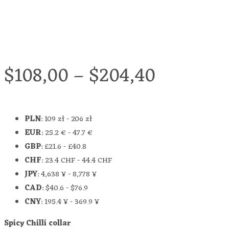
$
108,00
–
$
204,40
PLN
:
109 zł
-
206 zł
EUR
:
25.2 €
-
47.7 €
GBP
:
£21.6
-
£40.8
CHF
:
23.4 CHF
-
44.4 CHF
JPY
:
4,638 ¥
-
8,778 ¥
CAD
:
$40.6
-
$76.9
CNY
:
195.4 ¥
-
369.9 ¥
Spicy Chilli collar