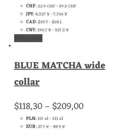
CHF
:
22.9 CHF
-
39.3 CHF
JPY
:
4,527 ¥
-
7,766 ¥
CAD
:
$39.7
-
$68.1
CNY
:
190.7 ¥
-
327.2 ¥
Select options
BLUE MATCHA wide
collar
$
118,30
–
$
209,00
PLN
:
119 zł
-
211 zł
EUR
:
27.7 €
-
48.9 €