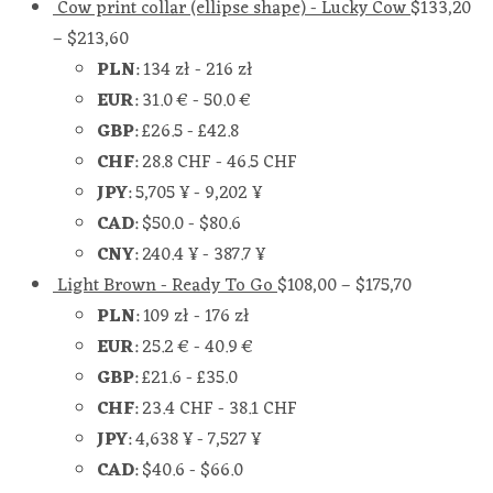
Cow print collar (ellipse shape) - Lucky Cow
$
133,20
–
$
213,60
PLN
:
134 zł
-
216 zł
EUR
:
31.0 €
-
50.0 €
GBP
:
£26.5
-
£42.8
CHF
:
28.8 CHF
-
46.5 CHF
JPY
:
5,705 ¥
-
9,202 ¥
CAD
:
$50.0
-
$80.6
CNY
:
240.4 ¥
-
387.7 ¥
Light Brown - Ready To Go
$
108,00
–
$
175,70
PLN
:
109 zł
-
176 zł
EUR
:
25.2 €
-
40.9 €
GBP
:
£21.6
-
£35.0
CHF
:
23.4 CHF
-
38.1 CHF
JPY
:
4,638 ¥
-
7,527 ¥
CAD
:
$40.6
-
$66.0