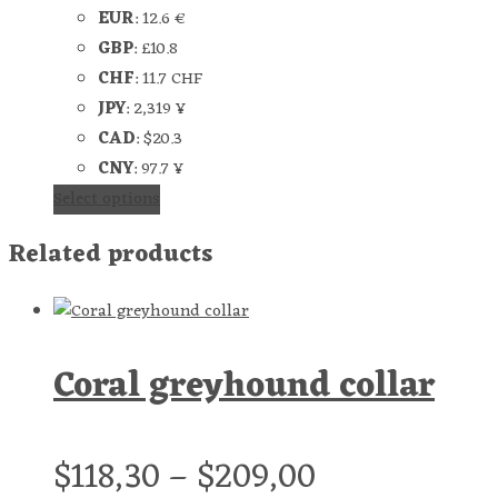
EUR
:
12.6 €
GBP
:
£10.8
CHF
:
11.7 CHF
JPY
:
2,319 ¥
CAD
:
$20.3
CNY
:
97.7 ¥
Select options
Related products
Coral greyhound collar
$
118,30
–
$
209,00