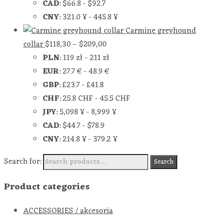
CAD
:
$66.8
-
$92.7
CNY
:
321.0 ¥
-
445.8 ¥
Carmine greyhound
collar
$
118,30
–
$
209,00
PLN
:
119 zł
-
211 zł
EUR
:
27.7 €
-
48.9 €
GBP
:
£23.7
-
£41.8
CHF
:
25.8 CHF
-
45.5 CHF
JPY
:
5,098 ¥
-
8,999 ¥
CAD
:
$44.7
-
$78.9
CNY
:
214.8 ¥
-
379.2 ¥
Search for:
Search
Product categories
ACCESSORIES / akcesoria