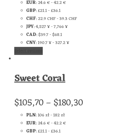
EUR
:
24.6 €
-
42.2 €
GBP
:
£21.1
-
£36.1
CHF
:
22.9 CHF
-
39.3 CHF
JPY
:
4,527 ¥
-
7,766 ¥
CAD
:
$39.7
-
$68.1
CNY
:
190.7 ¥
-
327.2 ¥
Select options
Sweet Coral
$
105,70
–
$
180,30
PLN
:
106 zł
-
182 zł
EUR
:
24.6 €
-
42.2 €
GBP
:
£21.1
-
£36.1