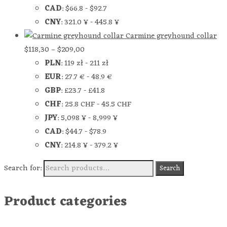
CAD
:
$66.8
-
$92.7
CNY
:
321.0 ¥
-
445.8 ¥
Carmine greyhound collar
$
118,30
–
$
209,00
PLN
:
119 zł
-
211 zł
EUR
:
27.7 €
-
48.9 €
GBP
:
£23.7
-
£41.8
CHF
:
25.8 CHF
-
45.5 CHF
JPY
:
5,098 ¥
-
8,999 ¥
CAD
:
$44.7
-
$78.9
CNY
:
214.8 ¥
-
379.2 ¥
Search for:
Search
Product categories