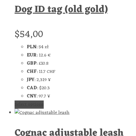
Dog ID tag (old gold)
$
54,00
PLN
:
54 zł
EUR
:
12.6 €
GBP
:
£10.8
CHF
:
11.7 CHF
JPY
:
2,319 ¥
CAD
:
$20.3
CNY
:
97.7 ¥
Select options
Cognac adjustable leash