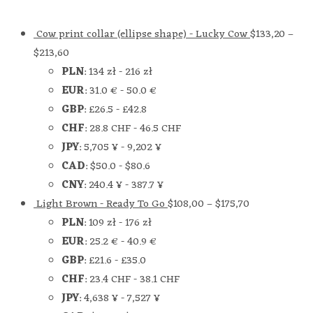
Cow print collar (ellipse shape) - Lucky Cow
$
133,20
–
$
213,60
PLN
:
134 zł
-
216 zł
EUR
:
31.0 €
-
50.0 €
GBP
:
£26.5
-
£42.8
CHF
:
28.8 CHF
-
46.5 CHF
JPY
:
5,705 ¥
-
9,202 ¥
CAD
:
$50.0
-
$80.6
CNY
:
240.4 ¥
-
387.7 ¥
Light Brown - Ready To Go
$
108,00
–
$
175,70
PLN
:
109 zł
-
176 zł
EUR
:
25.2 €
-
40.9 €
GBP
:
£21.6
-
£35.0
CHF
:
23.4 CHF
-
38.1 CHF
JPY
:
4,638 ¥
-
7,527 ¥