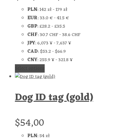
PLN
:
142 zł
-
179 zł
EUR
:
33.0 €
-
41.5 €
GBP
:
£28.2
-
£35.5
CHF
:
30.7 CHF
-
38.6 CHF
JPY
:
6,073 ¥
-
7,637 ¥
CAD
:
$53.2
-
$66.9
CNY
:
255.9 ¥
-
321.8 ¥
Select options
Dog ID tag (gold)
$
54,00
PLN
:
54 zł