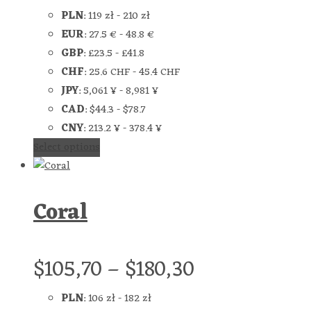
PLN
:
119 zł
-
210 zł
EUR
:
27.5 €
-
48.8 €
GBP
:
£23.5
-
£41.8
CHF
:
25.6 CHF
-
45.4 CHF
JPY
:
5,061 ¥
-
8,981 ¥
CAD
:
$44.3
-
$78.7
CNY
:
213.2 ¥
-
378.4 ¥
Select options
Coral
$
105,70
–
$
180,30
PLN
:
106 zł
-
182 zł