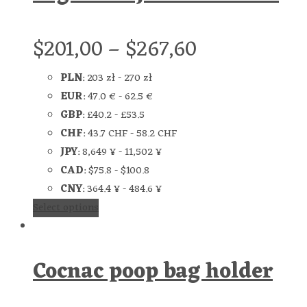
$
201,00
–
$
267,60
PLN
:
203 zł
-
270 zł
EUR
:
47.0 €
-
62.5 €
GBP
:
£40.2
-
£53.5
CHF
:
43.7 CHF
-
58.2 CHF
JPY
:
8,649 ¥
-
11,502 ¥
CAD
:
$75.8
-
$100.8
CNY
:
364.4 ¥
-
484.6 ¥
Select options
Cocnac poop bag holder