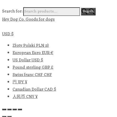
Search for:
Search
Hey Dog Co. Goods for dogs
USD $
Złoty Polski
PLN zł
European Euro
EUR €
US Dollar
USD $
Pound sterling
GBP £
Swiss franc
CHF CHF
円
JPY ¥
Canadian Dollar
CAD $
人民币
CNY ¥