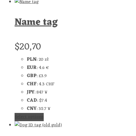
Name tag
$
20,70
PLN
:
20 zł
EUR
:
4.6 €
GBP
:
£3.9
CHF
:
4.3 CHF
JPY
:
847 ¥
CAD
:
$7.4
CNY
:
35.7 ¥
Select options