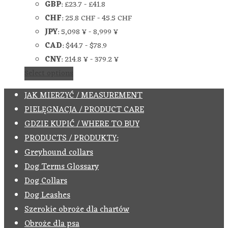
GBP
:
£23.7
-
£41.8
CHF
:
25.8 CHF
-
45.5 CHF
JPY
:
5,098 ¥
-
8,999 ¥
CAD
:
$44.7
-
$78.9
CNY
:
214.8 ¥
-
379.2 ¥
Select options
JAK MIERZYĆ / MEASUREMENT
PIELĘGNACJA / PRODUCT CARE
GDZIE KUPIĆ / WHERE TO BUY
PRODUCTS / PRODUKTY:
Greyhound collars
Dog Terms Glossary
Dog Collars
Dog Leashes
Szerokie obroże dla chartów
Obroże dla psa