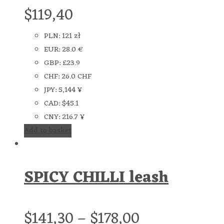
$
119,40
PLN
:
121 zł
EUR
:
28.0 €
GBP
:
£23.9
CHF
:
26.0 CHF
JPY
:
5,144 ¥
CAD
:
$45.1
CNY
:
216.7 ¥
Add to basket
SPICY CHILLI leash
$
141,30
–
$
178,00