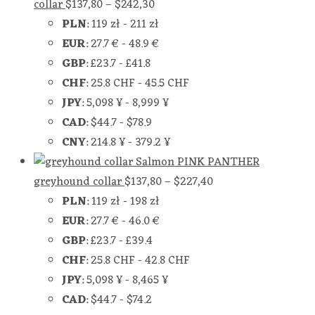
collar
$
137,80
–
$
242,30
PLN
:
119 zł
-
211 zł
EUR
:
27.7 €
-
48.9 €
GBP
:
£23.7
-
£41.8
CHF
:
25.8 CHF
-
45.5 CHF
JPY
:
5,098 ¥
-
8,999 ¥
CAD
:
$44.7
-
$78.9
CNY
:
214.8 ¥
-
379.2 ¥
Salmon PINK PANTHER
greyhound collar
$
137,80
–
$
227,40
PLN
:
119 zł
-
198 zł
EUR
:
27.7 €
-
46.0 €
GBP
:
£23.7
-
£39.4
CHF
:
25.8 CHF
-
42.8 CHF
JPY
:
5,098 ¥
-
8,465 ¥
CAD
:
$44.7
-
$74.2