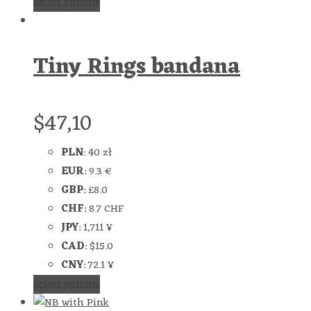
Select options
Tiny Rings bandana
$
47,10
PLN
:
40 zł
EUR
:
9.3 €
GBP
:
£8.0
CHF
:
8.7 CHF
JPY
:
1,711 ¥
CAD
:
$15.0
CNY
:
72.1 ¥
Select options