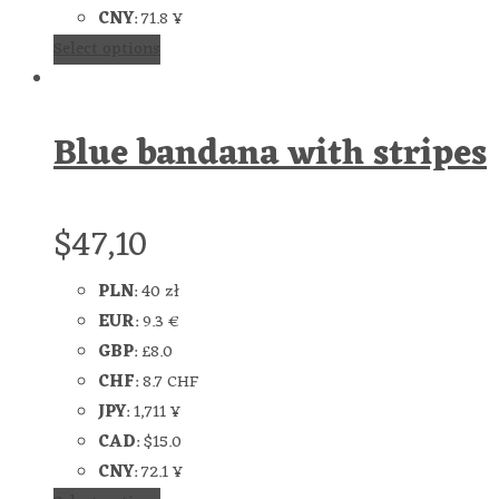
CNY
:
71.8 ¥
Select options
Blue bandana with stripes
$
47,10
PLN
:
40 zł
EUR
:
9.3 €
GBP
:
£8.0
CHF
:
8.7 CHF
JPY
:
1,711 ¥
CAD
:
$15.0
CNY
:
72.1 ¥