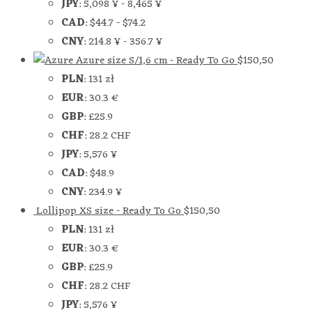
JPY
:
5,098 ¥
-
8,465 ¥
CAD
:
$44.7
-
$74.2
CNY
:
214.8 ¥
-
356.7 ¥
Azure size S/1,6 cm - Ready To Go
$
150,50
PLN
:
131 zł
EUR
:
30.3 €
GBP
:
£25.9
CHF
:
28.2 CHF
JPY
:
5,576 ¥
CAD
:
$48.9
CNY
:
234.9 ¥
Lollipop XS size - Ready To Go
$
150,50
PLN
:
131 zł
EUR
:
30.3 €
GBP
:
£25.9
CHF
:
28.2 CHF
JPY
:
5,576 ¥