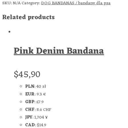
SKU:
N/A
Category:
DOG BANDANAS / bandany dla psa
Related products
Pink Denim Bandana
$
45,90
PLN
:
40 zł
EUR
:
9.3 €
GBP
:
£7.9
CHF
:
8.6 CHF
JPY
:
1,704 ¥
CAD
:
$14.9