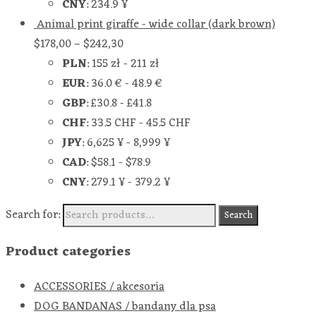
CNY
:
234.9 ¥
Animal print giraffe - wide collar (dark brown)
$
178,00
–
$
242,30
PLN
:
155 zł
-
211 zł
EUR
:
36.0 €
-
48.9 €
GBP
:
£30.8
-
£41.8
CHF
:
33.5 CHF
-
45.5 CHF
JPY
:
6,625 ¥
-
8,999 ¥
CAD
:
$58.1
-
$78.9
CNY
:
279.1 ¥
-
379.2 ¥
Search for:
Search
Product categories
ACCESSORIES / akcesoria
DOG BANDANAS / bandany dla psa