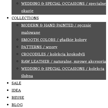
WEDDING & SPECIAL OCCASIONS / specjalne
okazje
COLLECTIONS
MODERN & HAND PAINTED / ręcznie
malowane
SMOOTH COLORS / gładkie kolory
PATTERNS / wzory
CROCODILES / kolekcja krokodyli
RAW LEATHER / naturalne, surowe akcesoria
WEDDING & SPECIAL OCCASIONS / kolekcja
ślubna
SALE
IDEA
REUSE
BLOG