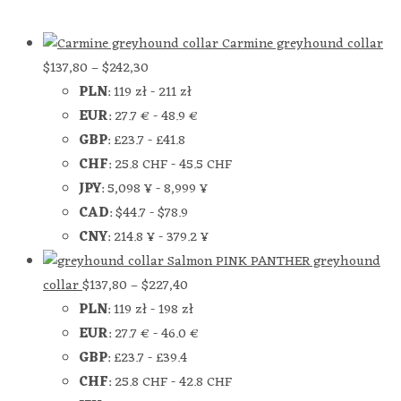
Carmine greyhound collar
$
137,80
–
$
242,30
PLN
:
119 zł
-
211 zł
EUR
:
27.7 €
-
48.9 €
GBP
:
£23.7
-
£41.8
CHF
:
25.8 CHF
-
45.5 CHF
JPY
:
5,098 ¥
-
8,999 ¥
CAD
:
$44.7
-
$78.9
CNY
:
214.8 ¥
-
379.2 ¥
Salmon PINK PANTHER greyhound
collar
$
137,80
–
$
227,40
PLN
:
119 zł
-
198 zł
EUR
:
27.7 €
-
46.0 €
GBP
:
£23.7
-
£39.4
CHF
:
25.8 CHF
-
42.8 CHF