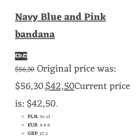
Navy Blue and Pink
bandana
SALE!
Original price was:
$
56,30
$56,30.
$
42,50
Current price
is: $42,50.
PLN
:
36 zł
EUR
:
8.4 €
GBP
:
£7.2