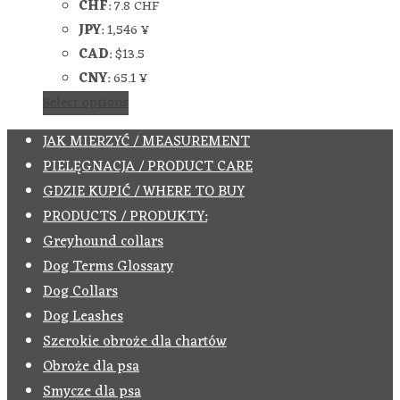
CHF
:
7.8 CHF
JPY
:
1,546 ¥
CAD
:
$13.5
CNY
:
65.1 ¥
Select options
JAK MIERZYĆ / MEASUREMENT
PIELĘGNACJA / PRODUCT CARE
GDZIE KUPIĆ / WHERE TO BUY
PRODUCTS / PRODUKTY:
Greyhound collars
Dog Terms Glossary
Dog Collars
Dog Leashes
Szerokie obroże dla chartów
Obroże dla psa
Smycze dla psa