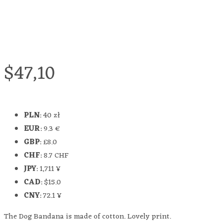
$
47,10
PLN
:
40 zł
EUR
:
9.3 €
GBP
:
£8.0
CHF
:
8.7 CHF
JPY
:
1,711 ¥
CAD
:
$15.0
CNY
:
72.1 ¥
The Dog Bandana is made of cotton. Lovely print.