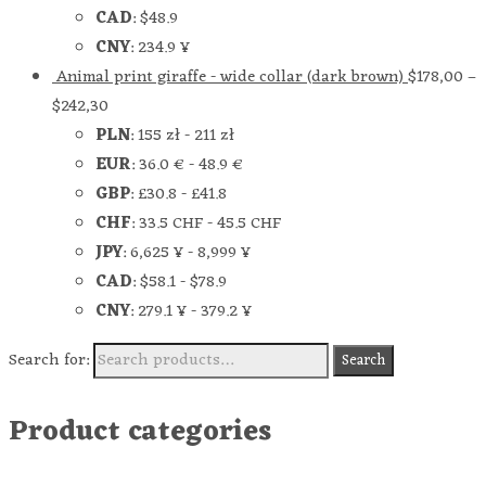
CAD
:
$48.9
CNY
:
234.9 ¥
Animal print giraffe - wide collar (dark brown)
$
178,00
–
$
242,30
PLN
:
155 zł
-
211 zł
EUR
:
36.0 €
-
48.9 €
GBP
:
£30.8
-
£41.8
CHF
:
33.5 CHF
-
45.5 CHF
JPY
:
6,625 ¥
-
8,999 ¥
CAD
:
$58.1
-
$78.9
CNY
:
279.1 ¥
-
379.2 ¥
Search for:
Search
Product categories