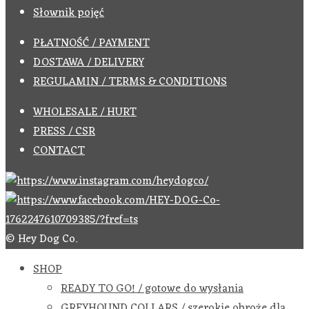
Słownik pojęć
PŁATNOŚĆ / PAYMENT
DOSTAWA / DELIVERY
REGULAMIN / TERMS & CONDITIONS
WHOLESALE / HURT
PRESS / CSR
CONTACT
© Hey Dog Co.
SHOP
READY TO GO! / gotowe do wysłania
GREYHOUND COLLARS / szerokie obroże dla