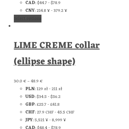
CAD
:
$44.7
-
$78.9
CNY
:
214.8 ¥
-
379.2 ¥
Select options
LIME CREME collar
(ellipse shape)
30.0
€
–
48.9
€
PLN
:
129 zł
-
211 zł
USD
:
$34.5
-
$56.2
GBP
:
£25.7
-
£41.8
CHF
:
27.9 CHF
-
45.5 CHF
JPY
:
5,521 ¥
-
8,999 ¥
CAD
:
$48.4
-
$78.9