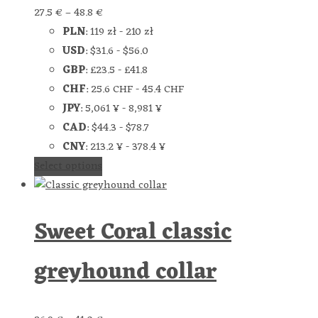
27.5
€
–
48.8
€
PLN
:
119 zł
-
210 zł
USD
:
$31.6
-
$56.0
GBP
:
£23.5
-
£41.8
CHF
:
25.6 CHF
-
45.4 CHF
JPY
:
5,061 ¥
-
8,981 ¥
CAD
:
$44.3
-
$78.7
CNY
:
213.2 ¥
-
378.4 ¥
Select options
Sweet Coral classic
greyhound collar