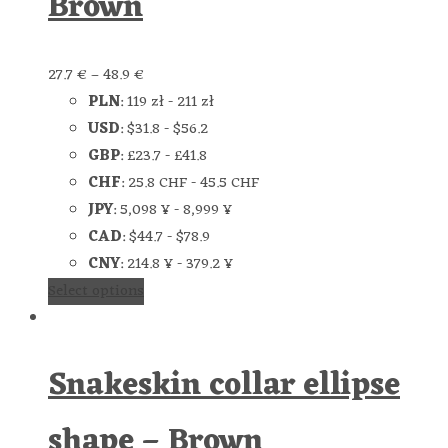
Brown
27.7
€
–
48.9
€
PLN
:
119 zł
-
211 zł
USD
:
$31.8
-
$56.2
GBP
:
£23.7
-
£41.8
CHF
:
25.8 CHF
-
45.5 CHF
JPY
:
5,098 ¥
-
8,999 ¥
CAD
:
$44.7
-
$78.9
CNY
:
214.8 ¥
-
379.2 ¥
Select options
Snakeskin collar ellipse
shape – Brown