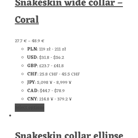
Snakeskin wide collar –
Coral
27.7
€
–
48.9
€
PLN
:
119 zł
-
211 zł
USD
:
$31.8
-
$56.2
GBP
:
£23.7
-
£41.8
CHF
:
25.8 CHF
-
45.5 CHF
JPY
:
5,098 ¥
-
8,999 ¥
CAD
:
$44.7
-
$78.9
CNY
:
214.8 ¥
-
379.2 ¥
Select options
Snakeskin collar ellipse