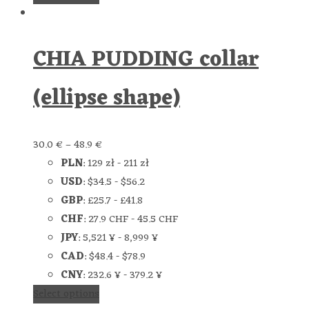
CHIA PUDDING collar
(ellipse shape)
30.0
€
–
48.9
€
PLN
:
129 zł
-
211 zł
USD
:
$34.5
-
$56.2
GBP
:
£25.7
-
£41.8
CHF
:
27.9 CHF
-
45.5 CHF
JPY
:
5,521 ¥
-
8,999 ¥
CAD
:
$48.4
-
$78.9
CNY
:
232.6 ¥
-
379.2 ¥
Select options