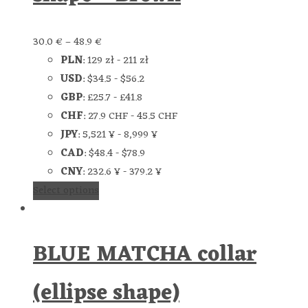
30.0
€
–
48.9
€
PLN
:
129 zł
-
211 zł
USD
:
$34.5
-
$56.2
GBP
:
£25.7
-
£41.8
CHF
:
27.9 CHF
-
45.5 CHF
JPY
:
5,521 ¥
-
8,999 ¥
CAD
:
$48.4
-
$78.9
CNY
:
232.6 ¥
-
379.2 ¥
Select options
BLUE MATCHA collar
(ellipse shape)