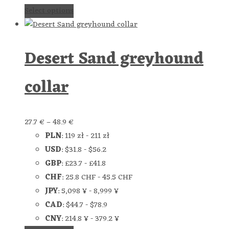
Select options
Desert Sand greyhound
collar
27.7
€
–
48.9
€
PLN
:
119 zł
-
211 zł
USD
:
$31.8
-
$56.2
GBP
:
£23.7
-
£41.8
CHF
:
25.8 CHF
-
45.5 CHF
JPY
:
5,098 ¥
-
8,999 ¥
CAD
:
$44.7
-
$78.9
CNY
:
214.8 ¥
-
379.2 ¥