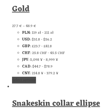
Gold
27.7
€
–
48.9
€
PLN
:
119 zł
-
211 zł
USD
:
$31.8
-
$56.2
GBP
:
£23.7
-
£41.8
CHF
:
25.8 CHF
-
45.5 CHF
JPY
:
5,098 ¥
-
8,999 ¥
CAD
:
$44.7
-
$78.9
CNY
:
214.8 ¥
-
379.2 ¥
Select options
Snakeskin collar ellipse