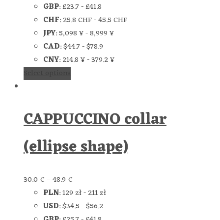
GBP
:
£23.7
-
£41.8
CHF
:
25.8 CHF
-
45.5 CHF
JPY
:
5,098 ¥
-
8,999 ¥
CAD
:
$44.7
-
$78.9
CNY
:
214.8 ¥
-
379.2 ¥
Select options
CAPPUCCINO collar
(ellipse shape)
30.0
€
–
48.9
€
PLN
:
129 zł
-
211 zł
USD
:
$34.5
-
$56.2
GBP
:
£25.7
-
£41.8