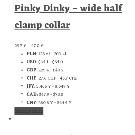
Pinky Dinky – wide half
clamp collar
29.7
€
–
47.0
€
PLN
:
128 zł
-
203 zł
USD
:
$34.1
-
$54.0
GBP
:
£25.4
-
£40.2
CHF
:
27.6 CHF
-
43.7 CHF
JPY
:
5,466 ¥
-
8,649 ¥
CAD
:
$47.9
-
$75.8
CNY
:
230.3 ¥
-
364.4 ¥
Select options