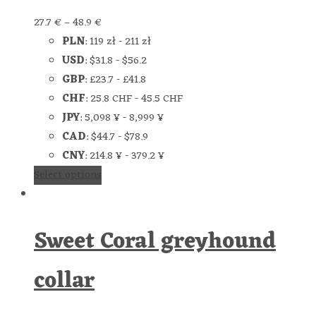
27.7
€
–
48.9
€
PLN
:
119 zł
-
211 zł
USD
:
$31.8
-
$56.2
GBP
:
£23.7
-
£41.8
CHF
:
25.8 CHF
-
45.5 CHF
JPY
:
5,098 ¥
-
8,999 ¥
CAD
:
$44.7
-
$78.9
CNY
:
214.8 ¥
-
379.2 ¥
Select options
Sweet Coral greyhound
collar