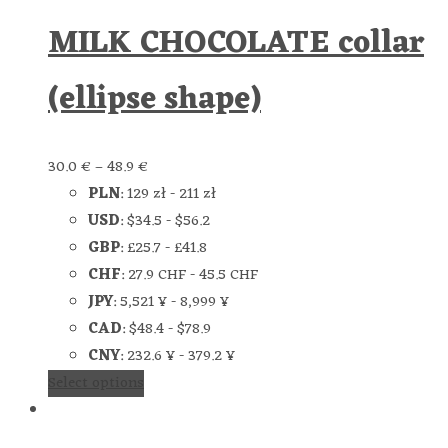
MILK CHOCOLATE collar
(ellipse shape)
30.0
€
–
48.9
€
PLN
:
129 zł
-
211 zł
USD
:
$34.5
-
$56.2
GBP
:
£25.7
-
£41.8
CHF
:
27.9 CHF
-
45.5 CHF
JPY
:
5,521 ¥
-
8,999 ¥
CAD
:
$48.4
-
$78.9
CNY
:
232.6 ¥
-
379.2 ¥
Select options