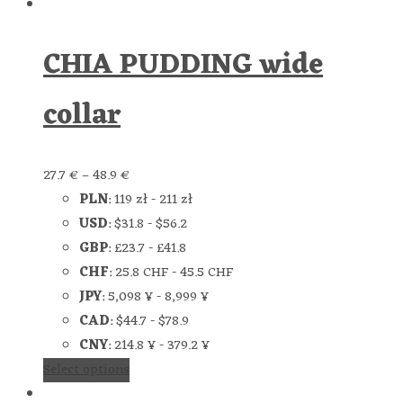
CHIA PUDDING wide
collar
27.7
€
–
48.9
€
PLN
:
119 zł
-
211 zł
USD
:
$31.8
-
$56.2
GBP
:
£23.7
-
£41.8
CHF
:
25.8 CHF
-
45.5 CHF
JPY
:
5,098 ¥
-
8,999 ¥
CAD
:
$44.7
-
$78.9
CNY
:
214.8 ¥
-
379.2 ¥
Select options