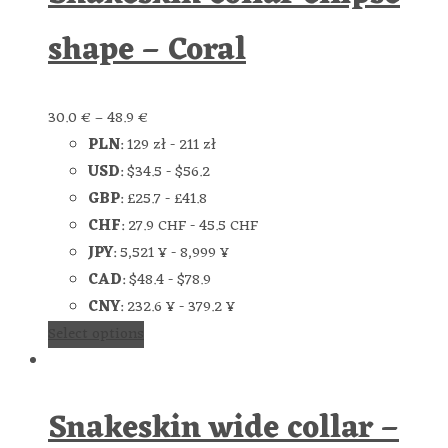
shape – Coral
30.0
€
–
48.9
€
PLN
:
129 zł
-
211 zł
USD
:
$34.5
-
$56.2
GBP
:
£25.7
-
£41.8
CHF
:
27.9 CHF
-
45.5 CHF
JPY
:
5,521 ¥
-
8,999 ¥
CAD
:
$48.4
-
$78.9
CNY
:
232.6 ¥
-
379.2 ¥
Select options
Snakeskin wide collar –