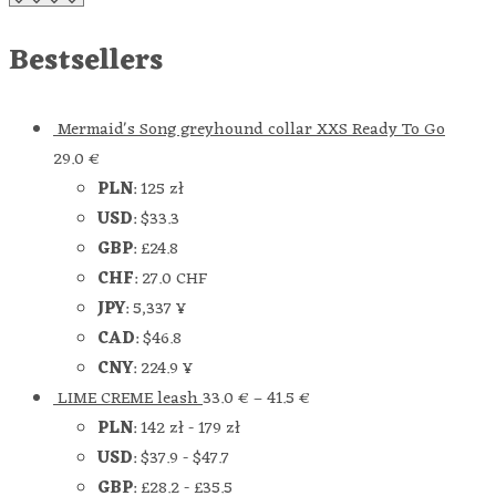
Bestsellers
Mermaid's Song greyhound collar XXS Ready To Go
29.0
€
PLN
:
125 zł
USD
:
$33.3
GBP
:
£24.8
CHF
:
27.0 CHF
JPY
:
5,337 ¥
CAD
:
$46.8
CNY
:
224.9 ¥
LIME CREME leash
33.0
€
–
41.5
€
PLN
:
142 zł
-
179 zł
USD
:
$37.9
-
$47.7
GBP
:
£28.2
-
£35.5