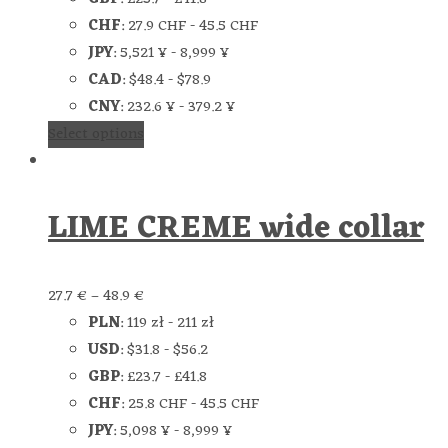
CHF
:
27.9 CHF
-
45.5 CHF
JPY
:
5,521 ¥
-
8,999 ¥
CAD
:
$48.4
-
$78.9
CNY
:
232.6 ¥
-
379.2 ¥
Select options
LIME CREME wide collar
27.7
€
–
48.9
€
PLN
:
119 zł
-
211 zł
USD
:
$31.8
-
$56.2
GBP
:
£23.7
-
£41.8
CHF
:
25.8 CHF
-
45.5 CHF
JPY
:
5,098 ¥
-
8,999 ¥