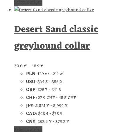
Select options
Desert Sand classic
greyhound collar
30.0
€
–
48.9
€
PLN
:
129 zł
-
211 zł
USD
:
$34.5
-
$56.2
GBP
:
£25.7
-
£41.8
CHF
:
27.9 CHF
-
45.5 CHF
JPY
:
5,521 ¥
-
8,999 ¥
CAD
:
$48.4
-
$78.9
CNY
:
232.6 ¥
-
379.2 ¥
Select options