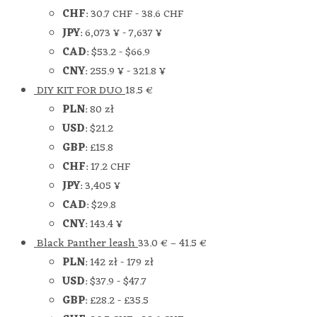
CHF
:
30.7 CHF
-
38.6 CHF
JPY
:
6,073 ¥
-
7,637 ¥
CAD
:
$53.2
-
$66.9
CNY
:
255.9 ¥
-
321.8 ¥
DIY KIT FOR DUO
18.5
€
PLN
:
80 zł
USD
:
$21.2
GBP
:
£15.8
CHF
:
17.2 CHF
JPY
:
3,405 ¥
CAD
:
$29.8
CNY
:
143.4 ¥
Black Panther leash
33.0
€
–
41.5
€
PLN
:
142 zł
-
179 zł
USD
:
$37.9
-
$47.7
GBP
:
£28.2
-
£35.5