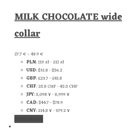
MILK CHOCOLATE wide
collar
27.7
€
–
48.9
€
PLN
:
119 zł
-
211 zł
USD
:
$31.8
-
$56.2
GBP
:
£23.7
-
£41.8
CHF
:
25.8 CHF
-
45.5 CHF
JPY
:
5,098 ¥
-
8,999 ¥
CAD
:
$44.7
-
$78.9
CNY
:
214.8 ¥
-
379.2 ¥
Select options