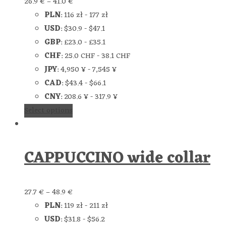
26.9
€
–
41.0
€
PLN
:
116 zł
-
177 zł
USD
:
$30.9
-
$47.1
GBP
:
£23.0
-
£35.1
CHF
:
25.0 CHF
-
38.1 CHF
JPY
:
4,950 ¥
-
7,545 ¥
CAD
:
$43.4
-
$66.1
CNY
:
208.6 ¥
-
317.9 ¥
Select options
CAPPUCCINO wide collar
27.7
€
–
48.9
€
PLN
:
119 zł
-
211 zł
USD
:
$31.8
-
$56.2