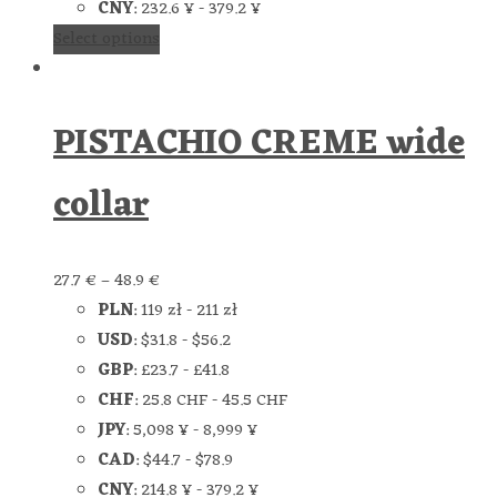
CNY
:
232.6 ¥
-
379.2 ¥
Select options
PISTACHIO CREME wide
collar
27.7
€
–
48.9
€
PLN
:
119 zł
-
211 zł
USD
:
$31.8
-
$56.2
GBP
:
£23.7
-
£41.8
CHF
:
25.8 CHF
-
45.5 CHF
JPY
:
5,098 ¥
-
8,999 ¥
CAD
:
$44.7
-
$78.9
CNY
:
214.8 ¥
-
379.2 ¥