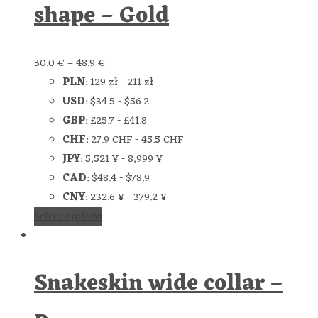
shape – Gold
30.0
€
–
48.9
€
PLN
:
129 zł
-
211 zł
USD
:
$34.5
-
$56.2
GBP
:
£25.7
-
£41.8
CHF
:
27.9 CHF
-
45.5 CHF
JPY
:
5,521 ¥
-
8,999 ¥
CAD
:
$48.4
-
$78.9
CNY
:
232.6 ¥
-
379.2 ¥
Select options
Snakeskin wide collar –