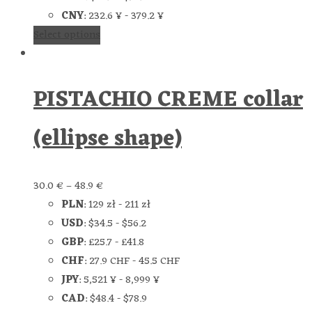
CNY
:
232.6 ¥
-
379.2 ¥
Select options
PISTACHIO CREME collar
(ellipse shape)
30.0
€
–
48.9
€
PLN
:
129 zł
-
211 zł
USD
:
$34.5
-
$56.2
GBP
:
£25.7
-
£41.8
CHF
:
27.9 CHF
-
45.5 CHF
JPY
:
5,521 ¥
-
8,999 ¥
CAD
:
$48.4
-
$78.9