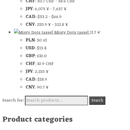
CHF
:
30.7 CHF
-
38.6 CHF
JPY
:
6,073 ¥
-
7,637 ¥
CAD
:
$53.2
-
$66.9
CNY
:
255.9 ¥
-
321.8 ¥
Minty Dots tassel
11.7
€
PLN
:
50 zł
USD
:
$13.4
GBP
:
£10.0
CHF
:
10.9 CHF
JPY
:
2,153 ¥
CAD
:
$18.9
CNY
:
90.7 ¥
Search for:
Search
Product categories