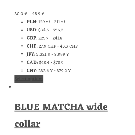
30.0
€
–
48.9
€
PLN
:
129 zł
-
211 zł
USD
:
$34.5
-
$56.2
GBP
:
£25.7
-
£41.8
CHF
:
27.9 CHF
-
45.5 CHF
JPY
:
5,521 ¥
-
8,999 ¥
CAD
:
$48.4
-
$78.9
CNY
:
232.6 ¥
-
379.2 ¥
Select options
BLUE MATCHA wide
collar