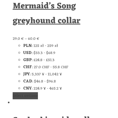
Mermaid’s Song
greyhound collar
29.0
€
–
60.0
€
PLN
:
125 zł
-
259 zł
USD
:
$33.3
-
$68.9
GBP
:
£24.8
-
£51.3
CHF
:
27.0 CHF
-
55.8 CHF
JPY
:
5,337 ¥
-
11,042 ¥
CAD
:
$46.8
-
$96.8
CNY
:
224.9 ¥
-
465.2 ¥
Select options