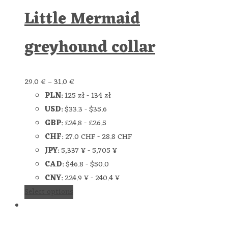
Little Mermaid
greyhound collar
29.0
€
–
31.0
€
PLN
:
125 zł
-
134 zł
USD
:
$33.3
-
$35.6
GBP
:
£24.8
-
£26.5
CHF
:
27.0 CHF
-
28.8 CHF
JPY
:
5,337 ¥
-
5,705 ¥
CAD
:
$46.8
-
$50.0
CNY
:
224.9 ¥
-
240.4 ¥
Select options